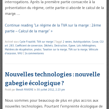
interrogations. Après la première partie consacrée à la
présentation du régime, cette partie-ci aborde le calcul de la
marge. …
Continue reading ‘Le régime de la TVA sur la marge : 2ème
partie – Calcul de la marge’ »
Archivé sous
Cycle Fiscalité
,
TVA sur marge
|
Taggé
2 sexies
,
Autoliquidation
,
Casse
,
CGI
art. 283
,
Coefficient de conversion
,
Déchets
,
Destruction
,
Epave
,
Lots hétérogènes
,
Matières de récupération
,
produi
,
Taxation sur la marge
,
TVA sur la marge
,
Véhicule
d'occasion
,
VHU
|
14 commentaires
Nouvelles technologies : nouvelle
gabegie écologique ?
Posté par
Benoît RIVIERE
le
30 juillet 2012, 2:23 pm
Nous sommes pour beaucoup de plus en plus accros aux
nouvelles technologies. Pourtant l’empreinte écologique de