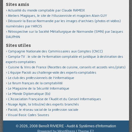
Sites amis
Actualité du monde comptable par Claude RAMEIX
Ateliers Magiques, le site de l'illusionniste et magicien Alain GUY
Découvrir la Basse-Normandie par les images d'archives (photos et vidéos)
numérisées par l'ARCIS
Rétrospective sur la Société Métallurgique de Normandie (SMN) par Jacques
DAUPHIN
Sites utiles
Compagnie Nationale des Commissaires aux Comptes (CNCC)
Compta-TV : le site de l'e-formation comptable et juridique à destination des
experts-comptables
Cuisine & Vins de France (Recettes de cuisine, conseils et accords vins/plats)
L'équipe Pacioli au challenge-voile des experts-comptables
Le club des professionnels de l'informatique
Le forum français de la comptabilité
Le Magazine de la Sécurité Informatique
Le Monde Diplomatique (Eo)
L’Association Française de l’Audit et du Conseil Informatiques
Nuage Agile, la tribu(ne) des experts branchés
Pacioli, le réseau social de la profession sociale
Visual Basic Codes Sources
© 2026, 2008 Benoît RIVIERE - Audit & Systèmes d'Information
Powered by WordPress
|
Theme F2.