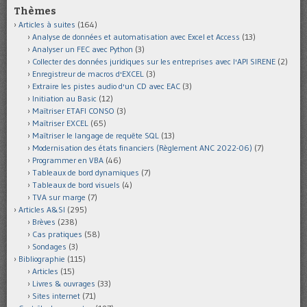
Thèmes
Articles à suites
(164)
Analyse de données et automatisation avec Excel et Access
(13)
Analyser un FEC avec Python
(3)
Collecter des données juridiques sur les entreprises avec l'API SIRENE
(2)
Enregistreur de macros d'EXCEL
(3)
Extraire les pistes audio d'un CD avec EAC
(3)
Initiation au Basic
(12)
Maîtriser ETAFI CONSO
(3)
Maîtriser EXCEL
(65)
Maîtriser le langage de requête SQL
(13)
Modernisation des états financiers (Règlement ANC 2022-06)
(7)
Programmer en VBA
(46)
Tableaux de bord dynamiques
(7)
Tableaux de bord visuels
(4)
TVA sur marge
(7)
Articles A&SI
(295)
Brèves
(238)
Cas pratiques
(58)
Sondages
(3)
Bibliographie
(115)
Articles
(15)
Livres & ouvrages
(33)
Sites internet
(71)