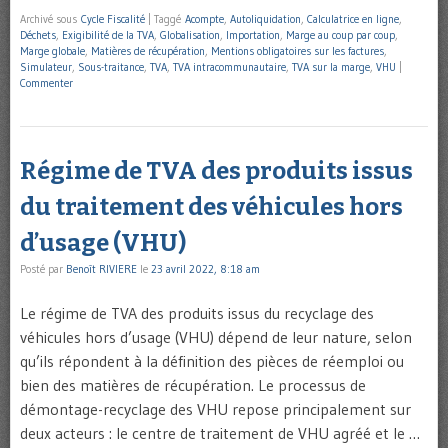
Archivé sous
Cycle Fiscalité
|
Taggé
Acompte
,
Autoliquidation
,
Calculatrice en ligne
,
Déchets
,
Exigibilité de la TVA
,
Globalisation
,
Importation
,
Marge au coup par coup
,
Marge globale
,
Matières de récupération
,
Mentions obligatoires sur les factures
,
Simulateur
,
Sous-traitance
,
TVA
,
TVA intracommunautaire
,
TVA sur la marge
,
VHU
|
Commenter
Régime de TVA des produits issus
du traitement des véhicules hors
d’usage (VHU)
Posté par
Benoît RIVIERE
le
23 avril 2022, 8:18 am
Le régime de TVA des produits issus du recyclage des
véhicules hors d’usage (VHU) dépend de leur nature, selon
qu’ils répondent à la définition des pièces de réemploi ou
bien des matières de récupération. Le processus de
démontage-recyclage des VHU repose principalement sur
deux acteurs : le centre de traitement de VHU agréé et le …