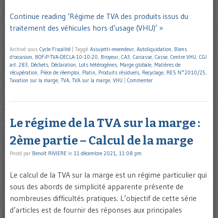
Continue reading ‘Régime de TVA des produits issus du
traitement des véhicules hors d’usage (VHU)’ »
Archivé sous
Cycle Fiscalité
|
Taggé
Assujetti-revendeur
,
Autoliquidation
,
Biens
d'occasion
,
BOFiP-TVA-DECLA-10-10-20
,
Broyeur
,
CA3
,
Carcasse
,
Casse
,
Centre VHU
,
CGI
art. 283
,
Déchets
,
Déclaration
,
Lots hétérogènes
,
Marge globale
,
Matières de
récupération
,
Pièce de réemploi
,
Platin
,
Produits résiduels
,
Recyclage
,
RES N°2010/25
,
Taxation sur la marge
,
TVA
,
TVA sur la marge
,
VHU
|
Commenter
Le régime de la TVA sur la marge :
2ème partie – Calcul de la marge
Posté par
Benoît RIVIERE
le
11 décembre 2021, 11:08 pm
Le calcul de la TVA sur la marge est un régime particulier qui
sous des abords de simplicité apparente présente de
nombreuses difficultés pratiques. L’objectif de cette série
d’articles est de fournir des réponses aux principales