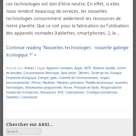
ces technologies est loin d’être neutre. En effet, si elles
nous rendent beaucoup de services, les nouvelles
technologies consomment avidement les ressources de
notre planète. Que ce soit pour la fabrication ou l’utilisation
des appareils nomades (tablettes, smartphones…), la …
Continue reading ‘Nouvelles technologies : nouvelle gabegie
écologique ?’ »
Archivé sous
Brèves
|
Taggé
Appareils nomades
,
Apple
,
ARTE
,
Batterie soudée
,
Centre
de données
,
Consommation électrique
,
Data center
,
Déchets
,
Durée de vie
,
Ecologie
,
Empreinte écologique
,
Energie
,
geek
,
Grenelle de l'environnement
,
Impact
environnemental
,
IPhone
,
MacBook
,
Matières premières
,
Modèle économique
,
nouvelles
technologies
,
Obsolescence programmée
,
Panne
,
Protocole de Kyoto
,
Responsabilité
Sociale des Entreprises
,
Ressources
,
RSE
,
Smartphones
,
Stratégie commerciale
,
Tablettes
|
Commenter
Chercher sur A&SI…
Search