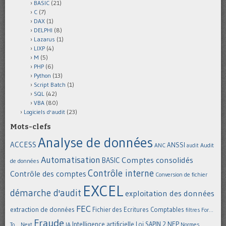
BASIC
(21)
C
(7)
DAX
(1)
DELPHI
(8)
Lazarus
(1)
LIXP
(4)
M
(5)
PHP
(6)
Python
(13)
Script Batch
(1)
SQL
(42)
VBA
(80)
Logiciels d'audit
(23)
Mots-clefs
Analyse de données
ACCESS
ANSSI
Audit
ANC
audit
Automatisation
Comptes consolidés
BASIC
de données
Contrôle interne
Contrôle des comptes
Conversion de fichier
EXCEL
démarche d'audit
exploitation des données
FEC
extraction de données
Fichier des Ecritures Comptables
filtres
For...
Fraude
Intelligence artificielle
NEP
IA
Loi SAPIN 2
To... Next
Normes