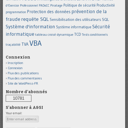
Politique de sécurité
Piratage
Productivité
d'Exercice Professionnel
PADoCC
prévention de la
Protection des données
programmation
requête SQL
fraude
Sensibilisation des utilisateurs
SQL
Système d'information
Sécurité
Système informatique
informatique
TCD
tableau croisé dynamique
Tests conditionnels
VBA
TVA
traçabilité
Connexion
Inscription
Connexion
Flux des publications
Flux des commentaires
Site de WordPress-FR
Nombre d'abonnés
10781
S'abonner à A&SI
Your email: