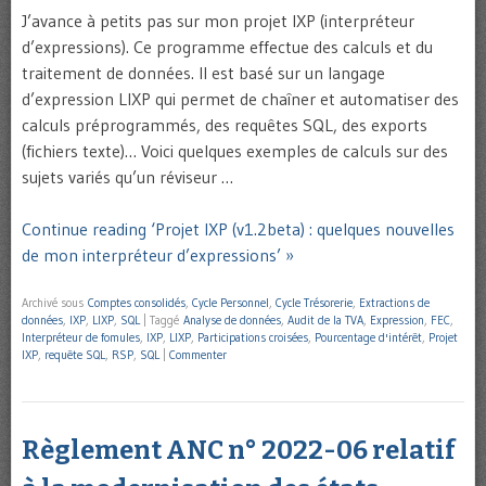
J’avance à petits pas sur mon projet IXP (interpréteur
d’expressions). Ce programme effectue des calculs et du
traitement de données. Il est basé sur un langage
d’expression LIXP qui permet de chaîner et automatiser des
calculs préprogrammés, des requêtes SQL, des exports
(fichiers texte)… Voici quelques exemples de calculs sur des
sujets variés qu’un réviseur …
Continue reading ‘Projet IXP (v1.2beta) : quelques nouvelles
de mon interpréteur d’expressions’ »
Archivé sous
Comptes consolidés
,
Cycle Personnel
,
Cycle Trésorerie
,
Extractions de
données
,
IXP
,
LIXP
,
SQL
|
Taggé
Analyse de données
,
Audit de la TVA
,
Expression
,
FEC
,
Interpréteur de fomules
,
IXP
,
LIXP
,
Participations croisées
,
Pourcentage d'intérêt
,
Projet
IXP
,
requête SQL
,
RSP
,
SQL
|
Commenter
Règlement ANC n° 2022-06 relatif