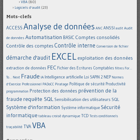
VBA
(80)
Logiciels d'audit
(23)
Mots-clefs
Analyse de données
ACCESS
ANSSI
Audit
ANC
audit
Automatisation
Comptes consolidés
BASIC
de données
Contrôle interne
Contrôle des comptes
Conversion de fichier
EXCEL
démarche d'audit
exploitation des données
FEC
extraction de données
Fichier des Ecritures Comptables
filtres
For...
Fraude
Intelligence artificielle
NEP
IA
Loi SAPIN 2
To... Next
Normes
Politique de sécurité
Piratage
Productivité
d'Exercice Professionnel
PADoCC
prévention de la
Protection des données
programmation
requête SQL
fraude
Sensibilisation des utilisateurs
SQL
Système d'information
Sécurité
Système informatique
informatique
TCD
tableau croisé dynamique
Tests conditionnels
VBA
TVA
traçabilité