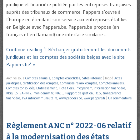
juridique et financière publiée par les entreprises françaises
auprès des tribunaux de commerce. Pappers s’ouvre à
l’Europe en étendant son service aux entreprises établies
en Belgique avec Pappers.be. Pappers.be propose (en
français et en flamand) une interface similaire …
Continue reading ‘Télécharger gratuitement les documents
juridiques et les comptes des sociétés belges avec le site
Pappers.be’ »
Archivé sous
Comptes annuels
,
Comptes consolidés
,
Sites internet
|
Taggé
Actes
juridiques
,
certification des comptes
,
Commissaire aux comptes
,
Comptes annuels
,
Comptes consolidés
,
Etablissement
,
Fiche tiers
,
infogreffe.fr
,
information financière
,
Kbis
,
Loi SAPIN 2
,
monidenum.fr
,
NACE
,
Rapport de gestion
,
RCS
,
transparence
financière
,
TVA intracommunautaire
,
www.pappers.be
,
www.pappers.fr
|
Un commentaire
Règlement ANC n° 2022-06 relatif
à la modernisation des états