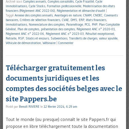
Archivé sous
Comptes annuels
,
Comptes consolidés
,
Cycle Fiscalité
,
Cycle
Immobilisations
,
Cycle Stocks
,
Formation professionnelle
,
Modernisation des états
financiers (Règlement ANC 2022-06)
,
Réglementation et démarche d'audit
|
Taggé
Annexe des comptes annuels
,
Avantages en nature
,
CNAM
,
CNOEC
,
Covenants
bancaires
,
Critères de sélection financiers
,
CVAE
,
DMS
,
ERP
,
états financiers
,
Immobilisations
,
Nomenclature des comptes
,
Paramétrage
,
PCG
,
PHP
,
Plan Comptable
Général
,
Plan de comptes
,
présentation des comptes
,
Règlement ANC n° 2020-01
,
Règlement ANC n° 2022-06
,
Règlement ANC n° 2023-03
,
Résultat exceptionnel
,
Retraite
,
RSP
,
Stocks et encours
,
Subventions
,
Transferts de charges
,
valeur ajoutée
,
Véhicule de démonstration
,
Wébinaire
|
Commenter
Télécharger gratuitement les
documents juridiques et les
comptes des sociétés belges avec le
site Pappers.be
Posté par
Benoît RIVIERE
le
12 février 2024, 6:29 am
Tout le monde (ou presque) connaît le site Pappers.fr qui
propose en libre téléchargement toute la documentation