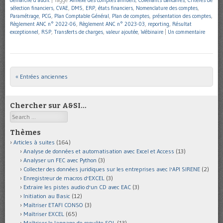
démarche d'audit
|
Taggé
Annexe des comptes annuels
,
Covenants bancaires
,
Critères de
sélection financiers
,
CVAE
,
DMS
,
ERP
,
états financiers
,
Nomenclature des comptes
,
Paramétrage
,
PCG
,
Plan Comptable Général
,
Plan de comptes
,
présentation des comptes
,
Règlement ANC n° 2022-06
,
Règlement ANC n° 2023-03
,
reporting
,
Résultat
exceptionnel
,
RSP
,
Transferts de charges
,
valeur ajoutée
,
Wébinaire
|
Un commentaire
« Entrées anciennes
Post navigation
Chercher sur A&SI…
Search
Thèmes
Articles à suites
(164)
Analyse de données et automatisation avec Excel et Access
(13)
Analyser un FEC avec Python
(3)
Collecter des données juridiques sur les entreprises avec l'API SIRENE
(2)
Enregistreur de macros d'EXCEL
(3)
Extraire les pistes audio d'un CD avec EAC
(3)
Initiation au Basic
(12)
Maîtriser ETAFI CONSO
(3)
Maîtriser EXCEL
(65)
Maîtriser le langage de requête SQL
(13)