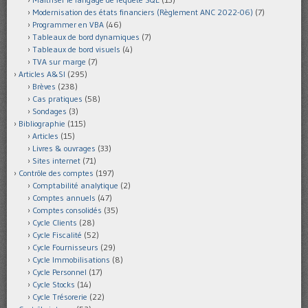
Modernisation des états financiers (Règlement ANC 2022-06)
(7)
Programmer en VBA
(46)
Tableaux de bord dynamiques
(7)
Tableaux de bord visuels
(4)
TVA sur marge
(7)
Articles A&SI
(295)
Brèves
(238)
Cas pratiques
(58)
Sondages
(3)
Bibliographie
(115)
Articles
(15)
Livres & ouvrages
(33)
Sites internet
(71)
Contrôle des comptes
(197)
Comptabilité analytique
(2)
Comptes annuels
(47)
Comptes consolidés
(35)
Cycle Clients
(28)
Cycle Fiscalité
(52)
Cycle Fournisseurs
(29)
Cycle Immobilisations
(8)
Cycle Personnel
(17)
Cycle Stocks
(14)
Cycle Trésorerie
(22)