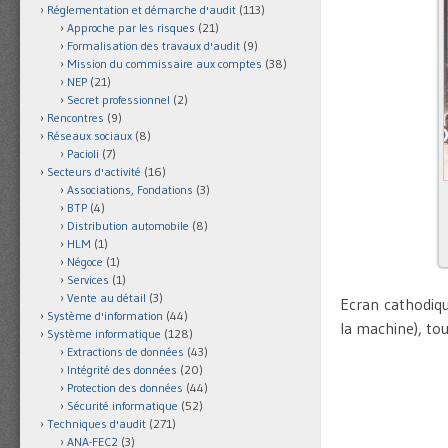
Réglementation et démarche d'audit
(113)
Approche par les risques
(21)
Formalisation des travaux d'audit
(9)
Mission du commissaire aux comptes
(38)
NEP
(21)
Secret professionnel
(2)
Rencontres
(9)
Réseaux sociaux
(8)
Pacioli
(7)
Secteurs d'activité
(16)
Associations, Fondations
(3)
BTP
(4)
Distribution automobile
(8)
HLM
(1)
Négoce
(1)
Services
(1)
Vente au détail
(3)
Ecran cathodique
Système d'information
(44)
la machine), tou
Système informatique
(128)
Extractions de données
(43)
Intégrité des données
(20)
Protection des données
(44)
Sécurité informatique
(52)
Techniques d'audit
(271)
ANA-FEC2
(3)