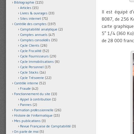
Bibliographie
(115)
Articles
(15)
Il est équipé d
Livres & ouvrages
(33)
8087, de 256 K
Sites internet
(71)
Contrôle des comptes
(197)
carte graphique
Comptabilité analytique
(2)
5″ 1/4 (360 Ko)
Comptes annuels
(47)
de 28 000 francs
Comptes consolidés
(35)
Cycle Clients
(28)
Cycle Fiscalité
(52)
Cycle Fournisseurs
(29)
Cycle Immobilisations
(8)
Cycle Personnel
(17)
Cycle Stocks
(14)
Cycle Trésorerie
(22)
Contrôle interne
(52)
Fraude
(42)
Fonctionnement du site
(13)
Appel à contribution
(1)
Pannes
(2)
Formation professionnelle
(26)
Histoire de l'informatique
(15)
Mes publications
(3)
Revue Française de Comptabilité
(3)
On parle de moi
(5)