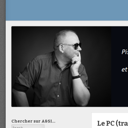
Chercher sur A&SI…
Le PC (tr
Search