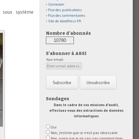
Connexion
Flux des publications
 sous système
Flux des commentaires
Site de WordPress-FR
Nombre d'abonnés
10780
S'abonner à A&SI
Your email:
Sondages
Dans le cadre de vos missions d'audit,
effectuez-vous des extractions de données
informatiques
Oui
Non, j'estime que ce n'est pas nécessaire
Non, parce que je ne sais pas comment faire