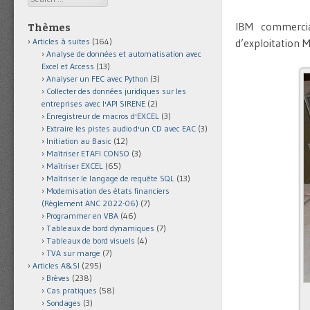
IBM commerci
Thèmes
Articles à suites
(164)
d’exploitation
Analyse de données et automatisation avec
Excel et Access
(13)
Analyser un FEC avec Python
(3)
Collecter des données juridiques sur les
entreprises avec l'API SIRENE
(2)
Enregistreur de macros d'EXCEL
(3)
Extraire les pistes audio d'un CD avec EAC
(3)
Initiation au Basic
(12)
Maîtriser ETAFI CONSO
(3)
Maîtriser EXCEL
(65)
Maîtriser le langage de requête SQL
(13)
Modernisation des états financiers
(Règlement ANC 2022-06)
(7)
Programmer en VBA
(46)
Tableaux de bord dynamiques
(7)
Tableaux de bord visuels
(4)
TVA sur marge
(7)
Articles A&SI
(295)
Brèves
(238)
Cas pratiques
(58)
Sondages
(3)