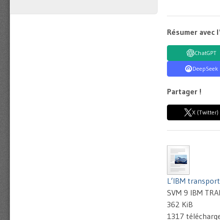
Résumer avec l
ChatGPT
DeepSeek
Partager !
X (Twitter)
L’IBM transpor
SVM 9 IBM TRA
362 KiB
1317 téléchar