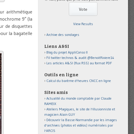
eur arithmétique
nochrome 9″ (la
View Results
ur de disquettes
our la bagatelle
Archive des sondages
Liens A&SI
Blog du projet AppliConso II
Fil twitter technos & audit @BenoitRiviere14
Les articles A&SI (flux RSS) au format PDF
Outils en ligne
Calcul du barème d'heures CNCC en ligne
Sites amis
Actualité du monde comptable par Claude
RAMEIX
Ateliers Magiques, le site de l'illusionniste et
magicien Alain GUY
Découvrir la Basse-Normandie par les images
d'archives (photos et vidéos) numérisées par
l'ARCIS