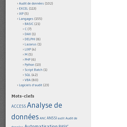
Audit de données
(102)
EXCEL
(113)
IXP
(5)
Langages
(155)
BASIC
(21)
C
(7)
DAX
(1)
DELPHI
(8)
Lazarus
(1)
LIXP
(4)
M
(5)
PHP
(6)
Python
(13)
Script Batch
(1)
SQL
(42)
VBA
(80)
Logiciels d'audit
(23)
Mots-clefs
Analyse de
ACCESS
données
ANSSI
Audit de
ANC
audit
Automatisation
BASIC
données