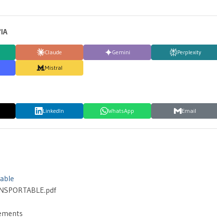
'IA
Claude
Gemini
Perplexity
Mistral
LinkedIn
WhatsApp
Email
table
NSPORTABLE.pdf
gements