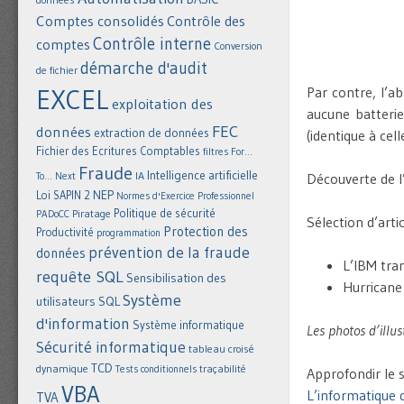
Comptes consolidés
Contrôle des
Contrôle interne
comptes
Conversion
démarche d'audit
de fichier
EXCEL
Par contre, l’a
exploitation des
aucune batterie
FEC
données
extraction de données
(identique à cel
Fichier des Ecritures Comptables
filtres
For...
Fraude
Intelligence artificielle
IA
To... Next
Découverte de l’
NEP
Loi SAPIN 2
Normes d'Exercice Professionnel
Politique de sécurité
Piratage
PADoCC
Sélection d’artic
Protection des
Productivité
programmation
prévention de la fraude
données
L’IBM tra
requête SQL
Sensibilisation des
Hurricane
Système
utilisateurs
SQL
d'information
Système informatique
Les photos d’illu
Sécurité informatique
tableau croisé
TCD
dynamique
Tests conditionnels
traçabilité
Approfondir le s
VBA
L’informatique 
TVA