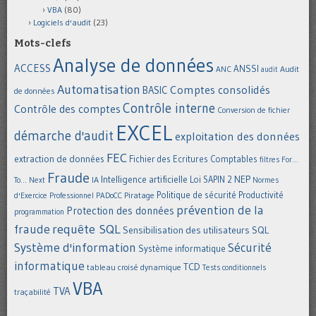
VBA
(80)
Logiciels d'audit
(23)
Mots-clefs
Analyse de données
ACCESS
ANSSI
Audit
ANC
audit
Automatisation
Comptes consolidés
BASIC
de données
Contrôle interne
Contrôle des comptes
Conversion de fichier
EXCEL
démarche d'audit
exploitation des données
FEC
extraction de données
Fichier des Ecritures Comptables
filtres
For...
Fraude
Intelligence artificielle
NEP
IA
Loi SAPIN 2
To... Next
Normes
Politique de sécurité
Piratage
Productivité
d'Exercice Professionnel
PADoCC
prévention de la
Protection des données
programmation
requête SQL
fraude
Sensibilisation des utilisateurs
SQL
Système d'information
Sécurité
Système informatique
informatique
TCD
tableau croisé dynamique
Tests conditionnels
VBA
TVA
traçabilité