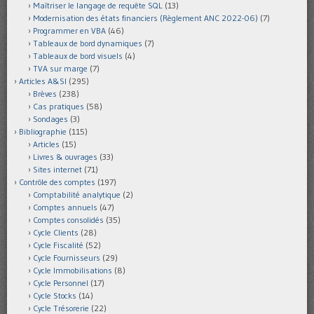
Maîtriser le langage de requête SQL
(13)
Modernisation des états financiers (Règlement ANC 2022-06)
(7)
Programmer en VBA
(46)
Tableaux de bord dynamiques
(7)
Tableaux de bord visuels
(4)
TVA sur marge
(7)
Articles A&SI
(295)
Brèves
(238)
Cas pratiques
(58)
Sondages
(3)
Bibliographie
(115)
Articles
(15)
Livres & ouvrages
(33)
Sites internet
(71)
Contrôle des comptes
(197)
Comptabilité analytique
(2)
Comptes annuels
(47)
Comptes consolidés
(35)
Cycle Clients
(28)
Cycle Fiscalité
(52)
Cycle Fournisseurs
(29)
Cycle Immobilisations
(8)
Cycle Personnel
(17)
Cycle Stocks
(14)
Cycle Trésorerie
(22)