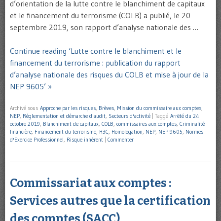
d’orientation de la lutte contre le blanchiment de capitaux
et le financement du terrorisme (COLB) a publié, le 20
septembre 2019, son rapport d’analyse nationale des …
Continue reading ‘Lutte contre le blanchiment et le
financement du terrorisme : publication du rapport
d’analyse nationale des risques du COLB et mise à jour de la
NEP 9605’ »
Archivé sous
Approche par les risques
,
Brèves
,
Mission du commissaire aux comptes
,
NEP
,
Réglementation et démarche d'audit
,
Secteurs d'activité
|
Taggé
Arrêté du 24
octobre 2019
,
Blanchiment de capitaux
,
COLB
,
commissaires aux comptes
,
Criminalité
financière
,
Financement du terrorisme
,
H3C
,
Homologation
,
NEP
,
NEP 9605
,
Normes
d'Exercice Professionnel
,
Risque inhérent
|
Commenter
Commissariat aux comptes :
Services autres que la certification
des comptes (SACC)