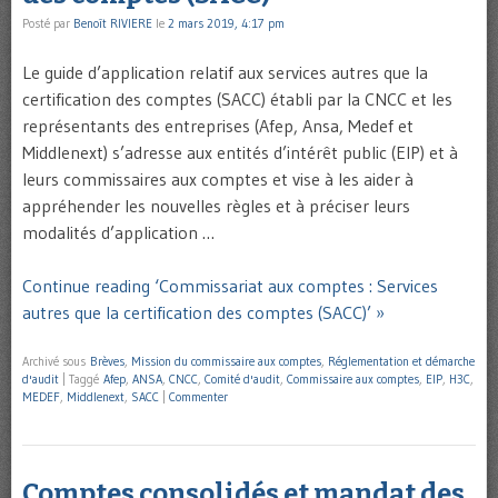
Posté par
Benoît RIVIERE
le
2 mars 2019, 4:17 pm
Le guide d’application relatif aux services autres que la
certification des comptes (SACC) établi par la CNCC et les
représentants des entreprises (Afep, Ansa, Medef et
Middlenext) s’adresse aux entités d’intérêt public (EIP) et à
leurs commissaires aux comptes et vise à les aider à
appréhender les nouvelles règles et à préciser leurs
modalités d’application …
Continue reading ‘Commissariat aux comptes : Services
autres que la certification des comptes (SACC)’ »
Archivé sous
Brèves
,
Mission du commissaire aux comptes
,
Réglementation et démarche
d'audit
|
Taggé
Afep
,
ANSA
,
CNCC
,
Comité d'audit
,
Commissaire aux comptes
,
EIP
,
H3C
,
MEDEF
,
Middlenext
,
SACC
|
Commenter
Comptes consolidés et mandat des