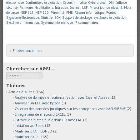
électronique
,
Continuité d'exploitation
,
Cybercriminalité
,
Cyberprotect
,
DSI
,
faille de
sécurité
,
Firmware
,
Habilitations
,
Intrusion
,
Journal
,
LSF
,
Mise à jour de sécurité
,
Mots
de passe
,
NEP 315
,
NEP 620
,
Pérennité
,
PME
,
Réseau informatique
,
Routeur
,
Signature électronique
,
Sinistre
,
SOX
,
Support de stockage
,
système d'exploitation
,
Système d'information
,
Système informatique
|
7 commentaires
« Entrées anciennes
Post navigation
Chercher sur A&SI…
Search
Thèmes
Articles à suites
(164)
Analyse de données et automatisation avec Excel et Access
(13)
Analyser un FEC avec Python
(3)
Collecter des données juridiques sur les entreprises avec l'API SIRENE
(2)
Enregistreur de macros d'EXCEL
(3)
Extraire les pistes audio d'un CD avec EAC
(3)
Initiation au Basic
(12)
Maîtriser ETAFI CONSO
(3)
Maîtriser EXCEL
(65)