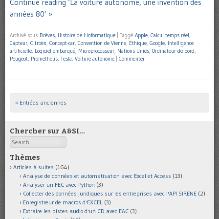
Continue reading ‘La voiture autonome, une invention des
années 80’ »
Archivé sous
Brèves
,
Histoire de l'informatique
|
Taggé
Apple
,
Calcul temps réel
,
Capteur
,
Citroën
,
Concept-car
,
Convention de Vienne
,
Ethique
,
Google
,
Intelligence
artificielle
,
Logiciel embarqué
,
Microprocesseur
,
Nations Unies
,
Ordinateur de bord
,
Peugeot
,
Prometheus
,
Tesla
,
Voiture autonome
|
Commenter
« Entrées anciennes
Post navigation
Chercher sur A&SI…
Search
Thèmes
Articles à suites
(164)
Analyse de données et automatisation avec Excel et Access
(13)
Analyser un FEC avec Python
(3)
Collecter des données juridiques sur les entreprises avec l'API SIRENE
(2)
Enregistreur de macros d'EXCEL
(3)
Extraire les pistes audio d'un CD avec EAC
(3)