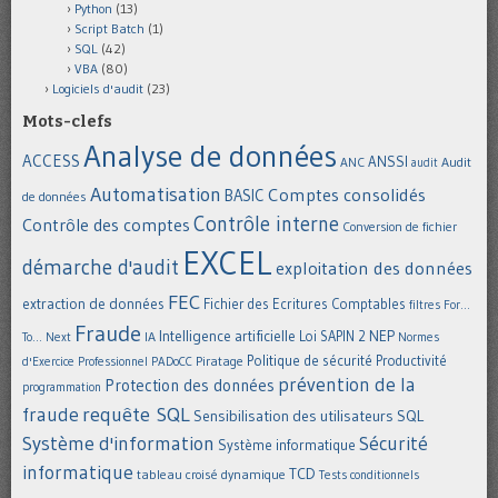
Python
(13)
Script Batch
(1)
SQL
(42)
VBA
(80)
Logiciels d'audit
(23)
Mots-clefs
Analyse de données
ACCESS
ANSSI
Audit
ANC
audit
Automatisation
Comptes consolidés
BASIC
de données
Contrôle interne
Contrôle des comptes
Conversion de fichier
EXCEL
démarche d'audit
exploitation des données
FEC
extraction de données
Fichier des Ecritures Comptables
filtres
For...
Fraude
Intelligence artificielle
NEP
IA
Loi SAPIN 2
To... Next
Normes
Politique de sécurité
Piratage
Productivité
d'Exercice Professionnel
PADoCC
prévention de la
Protection des données
programmation
requête SQL
fraude
Sensibilisation des utilisateurs
SQL
Système d'information
Sécurité
Système informatique
informatique
TCD
tableau croisé dynamique
Tests conditionnels