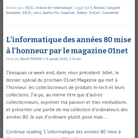
Archivé sous
EXCEL
,
Histoire de l'informatique
|
Taggé
1-2-3
,
Borland
,
Computer
Associates
,
EXCEL
,
Lotus
,
Quattro Pro
,
SuperCalc
,
Tableur
,
VisiCalc
|
Commenter
L’informatique des années 80 mise
à l’honneur par le magazine 01net
Posté par
Benoît RIVIERE
le
9 janvier 2019, 2:34 am
J’évoquais ce week end, dans mon précédent billet, le
dossier spécial du prochain 01net Magazine qui met à
l’honneur les collectionneurs de produits hi-tech et leurs
collections. J’ai pu, au même titre que d’autres
collectionneurs, exprimer ma passion et mes motivations
et présenter une partie de ma collection d’ordinateurs des
années 80. Je suis d’ordinaire plutôt posé mais …
Continue reading ‘L’informatique des années 80 mise à