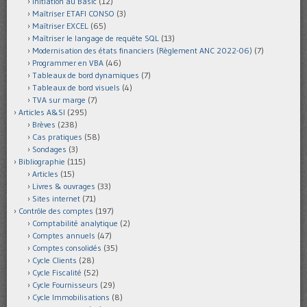
Initiation au Basic
(12)
Maîtriser ETAFI CONSO
(3)
Maîtriser EXCEL
(65)
Maîtriser le langage de requête SQL
(13)
Modernisation des états financiers (Règlement ANC 2022-06)
(7)
Programmer en VBA
(46)
Tableaux de bord dynamiques
(7)
Tableaux de bord visuels
(4)
TVA sur marge
(7)
Articles A&SI
(295)
Brèves
(238)
Cas pratiques
(58)
Sondages
(3)
Bibliographie
(115)
Articles
(15)
Livres & ouvrages
(33)
Sites internet
(71)
Contrôle des comptes
(197)
Comptabilité analytique
(2)
Comptes annuels
(47)
Comptes consolidés
(35)
Cycle Clients
(28)
Cycle Fiscalité
(52)
Cycle Fournisseurs
(29)
Cycle Immobilisations
(8)