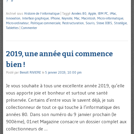
?’ »
Archivé sous
Histoire de l'informatique
|
Taggé
Années 80
,
Apple
,
IBM PC
,
iMac
,
Innovation
,
Interface graphique
,
IPhone
,
Keynote
,
Mac
,
Macintosh
,
Micro-informatique
,
Micro-ordinateur
,
Politique commerciale
,
Restructuration
,
Souris
,
Steve JOBS
,
Stratégie
,
Tablettes
|
Commenter
2019, une année qui commence
bien !
Posté par
Benoît RIVIERE
le
5 janvier 2019, 10:00 pm
Je vous souhaite à tous une excellente année 2019, qu’elle
vous apporte joie et bonheur et surtout une santé
préservée. Certains d’entre vous le savent déjà, je suis
collectionneur de tout ce qui touche à l’informatique des
années 80. Dans son numéro du 9 janvier prochain (le
900ème), 01net Magazine consacre un dossier complet aux
collectionneurs de …