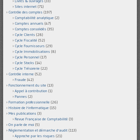
Livres & ouvrages
(33)
Sites internet
(71)
Contrôle des comptes
(197)
Comptabilité analytique
(2)
Comptes annuels
(47)
Comptes consolidés
(35)
Cycle Clients
(28)
Cycle Fiscalité
(52)
Cycle Fournisseurs
(29)
Cycle Immobilisations
(8)
Cycle Personnel
(17)
Cycle Stocks
(14)
Cycle Trésorerie
(22)
Contrôle interne
(52)
Fraude
(42)
Fonctionnement du site
(13)
Appel à contribution
(1)
Pannes
(2)
Formation professionnelle
(26)
Histoire de l'informatique
(15)
Mes publications
(3)
Revue Française de Comptabilité
(3)
On parle de moi
(5)
Réglementation et démarche d'audit
(113)
Approche par les risques
(21)