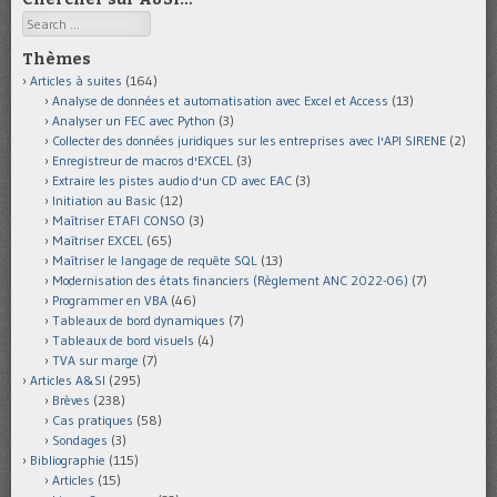
Search
Thèmes
Articles à suites
(164)
Analyse de données et automatisation avec Excel et Access
(13)
Analyser un FEC avec Python
(3)
Collecter des données juridiques sur les entreprises avec l'API SIRENE
(2)
Enregistreur de macros d'EXCEL
(3)
Extraire les pistes audio d'un CD avec EAC
(3)
Initiation au Basic
(12)
Maîtriser ETAFI CONSO
(3)
Maîtriser EXCEL
(65)
Maîtriser le langage de requête SQL
(13)
Modernisation des états financiers (Règlement ANC 2022-06)
(7)
Programmer en VBA
(46)
Tableaux de bord dynamiques
(7)
Tableaux de bord visuels
(4)
TVA sur marge
(7)
Articles A&SI
(295)
Brèves
(238)
Cas pratiques
(58)
Sondages
(3)
Bibliographie
(115)
Articles
(15)