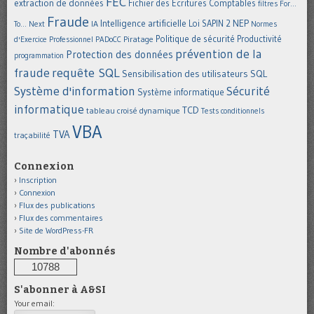
FEC
extraction de données
Fichier des Ecritures Comptables
filtres
For...
Fraude
Intelligence artificielle
NEP
IA
Loi SAPIN 2
To... Next
Normes
Politique de sécurité
Piratage
Productivité
d'Exercice Professionnel
PADoCC
prévention de la
Protection des données
programmation
requête SQL
fraude
Sensibilisation des utilisateurs
SQL
Système d'information
Sécurité
Système informatique
informatique
TCD
tableau croisé dynamique
Tests conditionnels
VBA
TVA
traçabilité
Connexion
Inscription
Connexion
Flux des publications
Flux des commentaires
Site de WordPress-FR
Nombre d'abonnés
10788
S'abonner à A&SI
Your email: