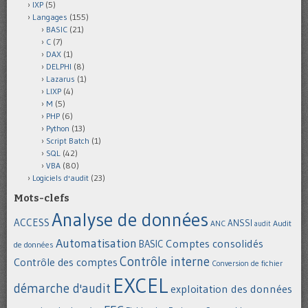
IXP
(5)
Langages
(155)
BASIC
(21)
C
(7)
DAX
(1)
DELPHI
(8)
Lazarus
(1)
LIXP
(4)
M
(5)
PHP
(6)
Python
(13)
Script Batch
(1)
SQL
(42)
VBA
(80)
Logiciels d'audit
(23)
Mots-clefs
Analyse de données
ACCESS
ANSSI
Audit
ANC
audit
Automatisation
Comptes consolidés
BASIC
de données
Contrôle interne
Contrôle des comptes
Conversion de fichier
EXCEL
démarche d'audit
exploitation des données