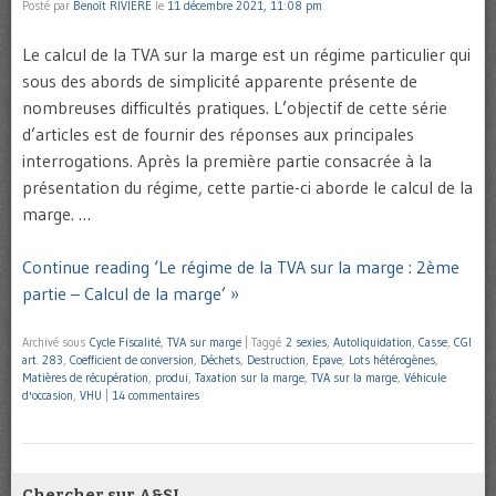
Posté par
Benoît RIVIERE
le
11 décembre 2021, 11:08 pm
Le calcul de la TVA sur la marge est un régime particulier qui
sous des abords de simplicité apparente présente de
nombreuses difficultés pratiques. L’objectif de cette série
d’articles est de fournir des réponses aux principales
interrogations. Après la première partie consacrée à la
présentation du régime, cette partie-ci aborde le calcul de la
marge. …
Continue reading ‘Le régime de la TVA sur la marge : 2ème
partie – Calcul de la marge’ »
Archivé sous
Cycle Fiscalité
,
TVA sur marge
|
Taggé
2 sexies
,
Autoliquidation
,
Casse
,
CGI
art. 283
,
Coefficient de conversion
,
Déchets
,
Destruction
,
Epave
,
Lots hétérogènes
,
Matières de récupération
,
produi
,
Taxation sur la marge
,
TVA sur la marge
,
Véhicule
d'occasion
,
VHU
|
14 commentaires
Chercher sur A&SI…