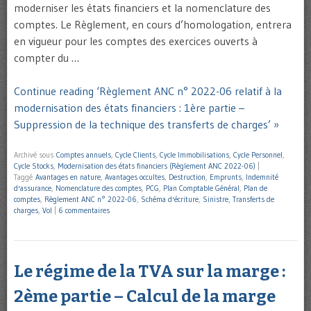
moderniser les états financiers et la nomenclature des
comptes. Le Règlement, en cours d’homologation, entrera
en vigueur pour les comptes des exercices ouverts à
compter du …
Continue reading ‘Règlement ANC n° 2022-06 relatif à la
modernisation des états financiers : 1ère partie –
Suppression de la technique des transferts de charges’ »
Archivé sous
Comptes annuels
,
Cycle Clients
,
Cycle Immobilisations
,
Cycle Personnel
,
Cycle Stocks
,
Modernisation des états financiers (Règlement ANC 2022-06)
|
Taggé
Avantages en nature
,
Avantages occultes
,
Destruction
,
Emprunts
,
Indemnité
d'assurance
,
Nomenclature des comptes
,
PCG
,
Plan Comptable Général
,
Plan de
comptes
,
Règlement ANC n° 2022-06
,
Schéma d'écriture
,
Sinistre
,
Transferts de
charges
,
Vol
|
6 commentaires
Le régime de la TVA sur la marge :
2ème partie – Calcul de la marge