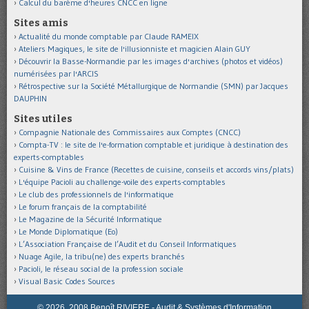
Calcul du barème d'heures CNCC en ligne
Sites amis
Actualité du monde comptable par Claude RAMEIX
Ateliers Magiques, le site de l'illusionniste et magicien Alain GUY
Découvrir la Basse-Normandie par les images d'archives (photos et vidéos)
numérisées par l'ARCIS
Rétrospective sur la Société Métallurgique de Normandie (SMN) par Jacques
DAUPHIN
Sites utiles
Compagnie Nationale des Commissaires aux Comptes (CNCC)
Compta-TV : le site de l'e-formation comptable et juridique à destination des
experts-comptables
Cuisine & Vins de France (Recettes de cuisine, conseils et accords vins/plats)
L'équipe Pacioli au challenge-voile des experts-comptables
Le club des professionnels de l'informatique
Le forum français de la comptabilité
Le Magazine de la Sécurité Informatique
Le Monde Diplomatique (Eo)
L’Association Française de l’Audit et du Conseil Informatiques
Nuage Agile, la tribu(ne) des experts branchés
Pacioli, le réseau social de la profession sociale
Visual Basic Codes Sources
© 2026, 2008 Benoît RIVIERE - Audit & Systèmes d'Information