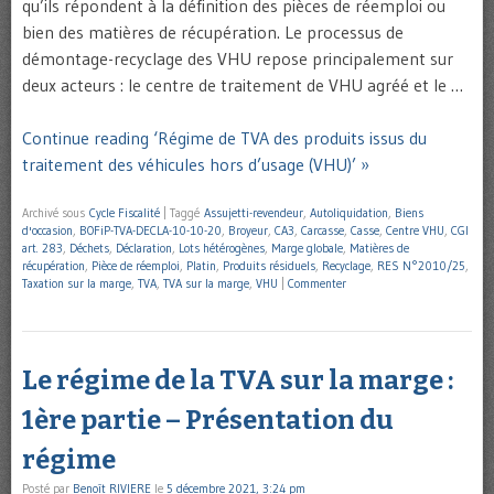
qu’ils répondent à la définition des pièces de réemploi ou
bien des matières de récupération. Le processus de
démontage-recyclage des VHU repose principalement sur
deux acteurs : le centre de traitement de VHU agréé et le …
Continue reading ‘Régime de TVA des produits issus du
traitement des véhicules hors d’usage (VHU)’ »
Archivé sous
Cycle Fiscalité
|
Taggé
Assujetti-revendeur
,
Autoliquidation
,
Biens
d'occasion
,
BOFiP-TVA-DECLA-10-10-20
,
Broyeur
,
CA3
,
Carcasse
,
Casse
,
Centre VHU
,
CGI
art. 283
,
Déchets
,
Déclaration
,
Lots hétérogènes
,
Marge globale
,
Matières de
récupération
,
Pièce de réemploi
,
Platin
,
Produits résiduels
,
Recyclage
,
RES N°2010/25
,
Taxation sur la marge
,
TVA
,
TVA sur la marge
,
VHU
|
Commenter
Le régime de la TVA sur la marge :
1ère partie – Présentation du
régime
Posté par
Benoît RIVIERE
le
5 décembre 2021, 3:24 pm