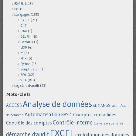
EXCEL
(113)
IXP
(5)
Langages
(155)
BASIC
(21)
C
(7)
DAX
(1)
DELPHI
(8)
Lazarus
(1)
LIXP
(4)
M
(5)
PHP
(6)
Python
(13)
Script Batch
(1)
SQL
(42)
VBA
(80)
Logiciels d'audit
(23)
Mots-clefs
Analyse de données
ACCESS
ANSSI
Audit
ANC
audit
Automatisation
Comptes consolidés
BASIC
de données
Contrôle interne
Contrôle des comptes
Conversion de fichier
EXCEL
démarche d'audit
exploitation des données