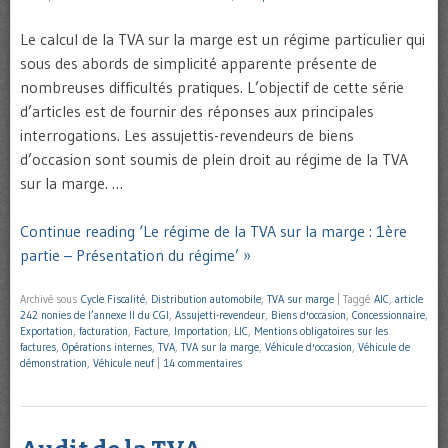
Le calcul de la TVA sur la marge est un régime particulier qui
sous des abords de simplicité apparente présente de
nombreuses difficultés pratiques. L’objectif de cette série
d’articles est de fournir des réponses aux principales
interrogations. Les assujettis-revendeurs de biens
d’occasion sont soumis de plein droit au régime de la TVA
sur la marge. …
Continue reading ‘Le régime de la TVA sur la marge : 1ère
partie – Présentation du régime’ »
Archivé sous
Cycle Fiscalité
,
Distribution automobile
,
TVA sur marge
|
Taggé
AIC
,
article
242 nonies de l’annexe II du CGI
,
Assujetti-revendeur
,
Biens d'occasion
,
Concessionnaire
,
Exportation
,
facturation
,
Facture
,
Importation
,
LIC
,
Mentions obligatoires sur les
factures
,
Opérations internes
,
TVA
,
TVA sur la marge
,
Véhicule d'occasion
,
Véhicule de
démonstration
,
Véhicule neuf
|
14 commentaires