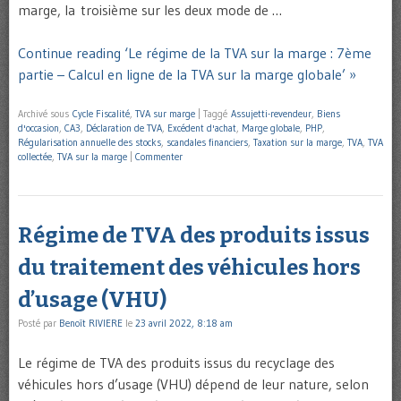
marge, la troisième sur les deux mode de …
Continue reading ‘Le régime de la TVA sur la marge : 7ème
partie – Calcul en ligne de la TVA sur la marge globale’ »
Archivé sous
Cycle Fiscalité
,
TVA sur marge
|
Taggé
Assujetti-revendeur
,
Biens
d'occasion
,
CA3
,
Déclaration de TVA
,
Excédent d'achat
,
Marge globale
,
PHP
,
Régularisation annuelle des stocks
,
scandales financiers
,
Taxation sur la marge
,
TVA
,
TVA
collectée
,
TVA sur la marge
|
Commenter
Régime de TVA des produits issus
du traitement des véhicules hors
d’usage (VHU)
Posté par
Benoît RIVIERE
le
23 avril 2022, 8:18 am
Le régime de TVA des produits issus du recyclage des
véhicules hors d’usage (VHU) dépend de leur nature, selon