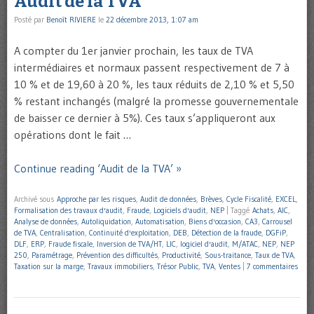
Audit de la TVA
Posté par
Benoît RIVIERE
le
22 décembre 2013, 1:07 am
A compter du 1er janvier prochain, les taux de TVA
intermédiaires et normaux passent respectivement de 7 à
10 % et de 19,60 à 20 %, les taux réduits de 2,10 % et 5,50
% restant inchangés (malgré la promesse gouvernementale
de baisser ce dernier à 5%). Ces taux s’appliqueront aux
opérations dont le fait …
Continue reading ‘Audit de la TVA’ »
Archivé sous
Approche par les risques
,
Audit de données
,
Brèves
,
Cycle Fiscalité
,
EXCEL
,
Formalisation des travaux d'audit
,
Fraude
,
Logiciels d'audit
,
NEP
|
Taggé
Achats
,
AIC
,
Analyse de données
,
Autoliquidation
,
Automatisation
,
Biens d'occasion
,
CA3
,
Carrousel
de TVA
,
Centralisation
,
Continuité d'exploitation
,
DEB
,
Détection de la fraude
,
DGFiP
,
DLF
,
ERP
,
Fraude fiscale
,
Inversion de TVA/HT
,
LIC
,
logiciel d'audit
,
M/ATAC
,
NEP
,
NEP
250
,
Paramétrage
,
Prévention des difficultés
,
Productivité
,
Sous-traitance
,
Taux de TVA
,
Taxation sur la marge
,
Travaux immobiliers
,
Trésor Public
,
TVA
,
Ventes
|
7 commentaires