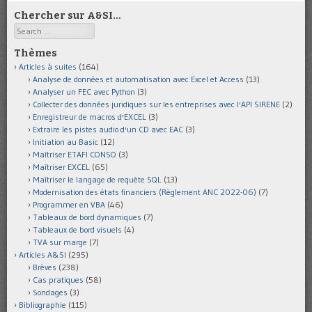
Chercher sur A&SI…
Search
Thèmes
Articles à suites
(164)
Analyse de données et automatisation avec Excel et Access
(13)
Analyser un FEC avec Python
(3)
Collecter des données juridiques sur les entreprises avec l'API SIRENE
(2)
Enregistreur de macros d'EXCEL
(3)
Extraire les pistes audio d'un CD avec EAC
(3)
Initiation au Basic
(12)
Maîtriser ETAFI CONSO
(3)
Maîtriser EXCEL
(65)
Maîtriser le langage de requête SQL
(13)
Modernisation des états financiers (Règlement ANC 2022-06)
(7)
Programmer en VBA
(46)
Tableaux de bord dynamiques
(7)
Tableaux de bord visuels
(4)
TVA sur marge
(7)
Articles A&SI
(295)
Brèves
(238)
Cas pratiques
(58)
Sondages
(3)
Bibliographie
(115)