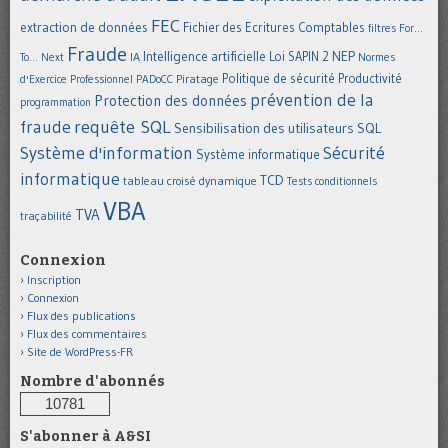
FEC
extraction de données
Fichier des Ecritures Comptables
filtres
For...
Fraude
Intelligence artificielle
NEP
IA
Loi SAPIN 2
To... Next
Normes
Politique de sécurité
Piratage
Productivité
d'Exercice Professionnel
PADoCC
prévention de la
Protection des données
programmation
requête SQL
fraude
Sensibilisation des utilisateurs
SQL
Système d'information
Sécurité
Système informatique
informatique
TCD
tableau croisé dynamique
Tests conditionnels
VBA
TVA
traçabilité
Connexion
Inscription
Connexion
Flux des publications
Flux des commentaires
Site de WordPress-FR
Nombre d'abonnés
10781
S'abonner à A&SI