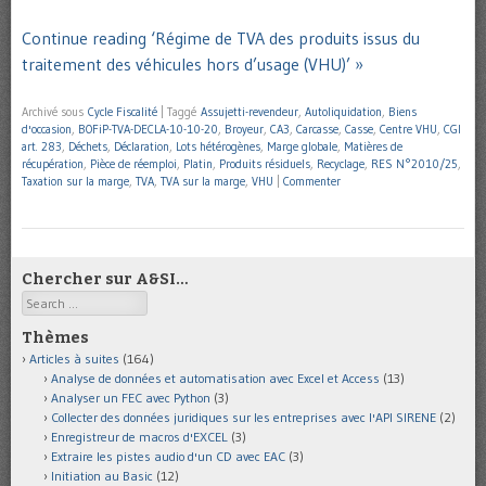
Continue reading ‘Régime de TVA des produits issus du
traitement des véhicules hors d’usage (VHU)’ »
Archivé sous
Cycle Fiscalité
|
Taggé
Assujetti-revendeur
,
Autoliquidation
,
Biens
d'occasion
,
BOFiP-TVA-DECLA-10-10-20
,
Broyeur
,
CA3
,
Carcasse
,
Casse
,
Centre VHU
,
CGI
art. 283
,
Déchets
,
Déclaration
,
Lots hétérogènes
,
Marge globale
,
Matières de
récupération
,
Pièce de réemploi
,
Platin
,
Produits résiduels
,
Recyclage
,
RES N°2010/25
,
Taxation sur la marge
,
TVA
,
TVA sur la marge
,
VHU
|
Commenter
Chercher sur A&SI…
Search
Thèmes
Articles à suites
(164)
Analyse de données et automatisation avec Excel et Access
(13)
Analyser un FEC avec Python
(3)
Collecter des données juridiques sur les entreprises avec l'API SIRENE
(2)
Enregistreur de macros d'EXCEL
(3)
Extraire les pistes audio d'un CD avec EAC
(3)
Initiation au Basic
(12)