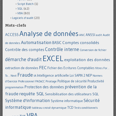
Script Batch
(1)
SQL
(42)
VBA
(80)
Logiciels d'audit
(23)
Mots-clefs
Analyse de données
ACCESS
ANSSI
Audit
ANC
audit
Automatisation
Comptes consolidés
BASIC
de données
Contrôle interne
Contrôle des comptes
Conversion de fichier
EXCEL
démarche d'audit
exploitation des données
FEC
extraction de données
Fichier des Ecritures Comptables
filtres
For...
Fraude
Intelligence artificielle
NEP
IA
Loi SAPIN 2
To... Next
Normes
Politique de sécurité
Piratage
Productivité
d'Exercice Professionnel
PADoCC
prévention de la
Protection des données
programmation
requête SQL
fraude
Sensibilisation des utilisateurs
SQL
Système d'information
Sécurité
Système informatique
informatique
TCD
tableau croisé dynamique
Tests conditionnels
VBA