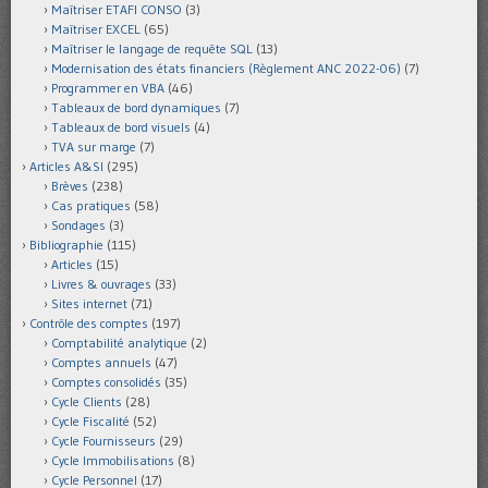
Maîtriser ETAFI CONSO
(3)
Maîtriser EXCEL
(65)
Maîtriser le langage de requête SQL
(13)
Modernisation des états financiers (Règlement ANC 2022-06)
(7)
Programmer en VBA
(46)
Tableaux de bord dynamiques
(7)
Tableaux de bord visuels
(4)
TVA sur marge
(7)
Articles A&SI
(295)
Brèves
(238)
Cas pratiques
(58)
Sondages
(3)
Bibliographie
(115)
Articles
(15)
Livres & ouvrages
(33)
Sites internet
(71)
Contrôle des comptes
(197)
Comptabilité analytique
(2)
Comptes annuels
(47)
Comptes consolidés
(35)
Cycle Clients
(28)
Cycle Fiscalité
(52)
Cycle Fournisseurs
(29)
Cycle Immobilisations
(8)
Cycle Personnel
(17)