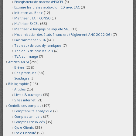
Enregistreur de macros d'EXCEL
(3)
Extraire les pistes audio d'un CD avec EAC
(3)
Initiation au Basic
(12)
Maîtriser ETAFI CONSO
(3)
Maîtriser EXCEL
(65)
Maîtriser le langage de requête SQL
(13)
Modernisation des états financiers (Règlement ANC 2022-06)
(7)
Programmer en VBA
(46)
Tableaux de bord dynamiques
(7)
Tableaux de bord visuels
(4)
TVA sur marge
(7)
Articles A&SI
(295)
Brèves
(238)
Cas pratiques
(58)
Sondages
(3)
Bibliographie
(115)
Articles
(15)
Livres & ouvrages
(33)
Sites internet
(71)
Contrôle des comptes
(197)
Comptabilité analytique
(2)
Comptes annuels
(47)
Comptes consolidés
(35)
Cycle Clients
(28)
Cycle Fiscalité
(52)