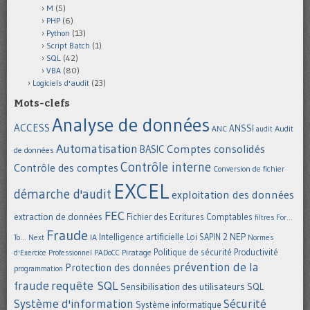
M
(5)
PHP
(6)
Python
(13)
Script Batch
(1)
SQL
(42)
VBA
(80)
Logiciels d'audit
(23)
Mots-clefs
Analyse de données
ACCESS
ANSSI
Audit
ANC
audit
Automatisation
Comptes consolidés
BASIC
de données
Contrôle interne
Contrôle des comptes
Conversion de fichier
EXCEL
démarche d'audit
exploitation des données
FEC
extraction de données
Fichier des Ecritures Comptables
filtres
For...
Fraude
Intelligence artificielle
NEP
IA
Loi SAPIN 2
To... Next
Normes
Politique de sécurité
Piratage
Productivité
d'Exercice Professionnel
PADoCC
prévention de la
Protection des données
programmation
requête SQL
fraude
Sensibilisation des utilisateurs
SQL
Système d'information
Sécurité
Système informatique