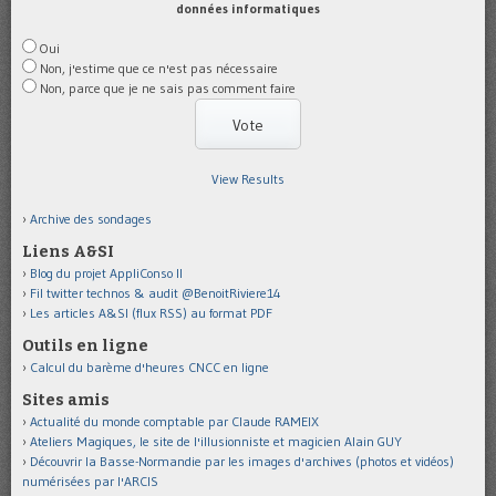
données informatiques
Oui
Non, j'estime que ce n'est pas nécessaire
Non, parce que je ne sais pas comment faire
View Results
Archive des sondages
Liens A&SI
Blog du projet AppliConso II
Fil twitter technos & audit @BenoitRiviere14
Les articles A&SI (flux RSS) au format PDF
Outils en ligne
Calcul du barème d'heures CNCC en ligne
Sites amis
Actualité du monde comptable par Claude RAMEIX
Ateliers Magiques, le site de l'illusionniste et magicien Alain GUY
Découvrir la Basse-Normandie par les images d'archives (photos et vidéos)
numérisées par l'ARCIS