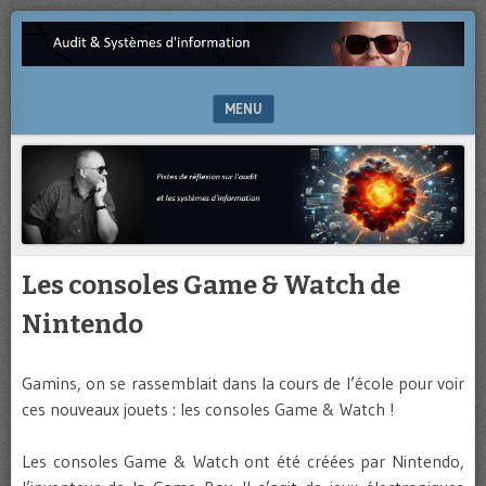
Pistes
AUDIT
de
&
réflexion
sur
MENU
SYSTÈMES
l’audit
et
SKIP TO CONTENT
D'INFORMATION
les
systèmes
d’information
Les consoles Game & Watch de
Nintendo
Gamins, on se rassemblait dans la cours de l’école pour voir
ces nouveaux jouets : les consoles Game & Watch !
Les consoles Game & Watch ont été créées par Nintendo,