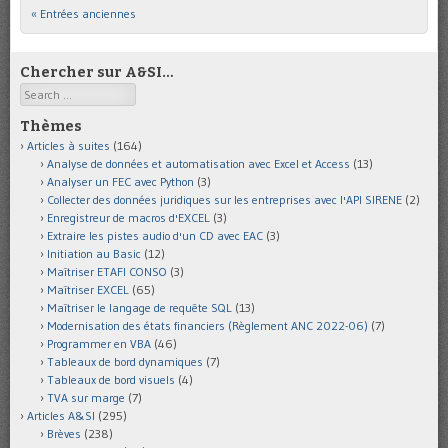
« Entrées anciennes
Post navigation
Chercher sur A&SI…
Search
Thèmes
Articles à suites
(164)
Analyse de données et automatisation avec Excel et Access
(13)
Analyser un FEC avec Python
(3)
Collecter des données juridiques sur les entreprises avec l'API SIRENE
(2)
Enregistreur de macros d'EXCEL
(3)
Extraire les pistes audio d'un CD avec EAC
(3)
Initiation au Basic
(12)
Maîtriser ETAFI CONSO
(3)
Maîtriser EXCEL
(65)
Maîtriser le langage de requête SQL
(13)
Modernisation des états financiers (Règlement ANC 2022-06)
(7)
Programmer en VBA
(46)
Tableaux de bord dynamiques
(7)
Tableaux de bord visuels
(4)
TVA sur marge
(7)
Articles A&SI
(295)
Brèves
(238)