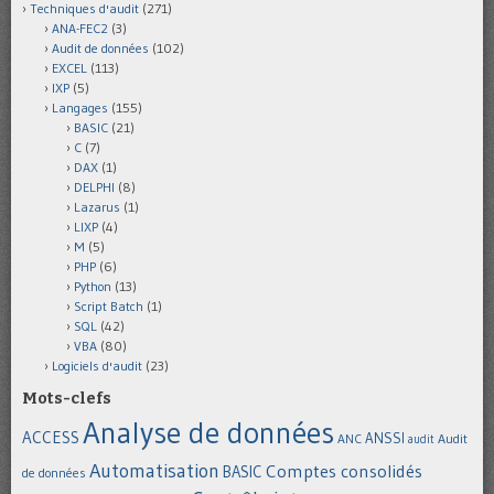
Techniques d'audit
(271)
ANA-FEC2
(3)
Audit de données
(102)
EXCEL
(113)
IXP
(5)
Langages
(155)
BASIC
(21)
C
(7)
DAX
(1)
DELPHI
(8)
Lazarus
(1)
LIXP
(4)
M
(5)
PHP
(6)
Python
(13)
Script Batch
(1)
SQL
(42)
VBA
(80)
Logiciels d'audit
(23)
Mots-clefs
Analyse de données
ACCESS
ANSSI
Audit
ANC
audit
Automatisation
Comptes consolidés
BASIC
de données