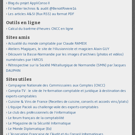
Blog du projet AppliConso II
Fil twitter technos & audit @BenoitRiviere14
Les articles A&SI (flux RSS) au format PDF
Outils en ligne
Calcul du barème d'heures CNCC en ligne
Sites amis
Actualité du monde comptable par Claude RAMEIX
Ateliers Magiques, le site de l'illusionniste et magicien Alain GUY
Découvrir la Basse-Normandie par les images d'archives (photos et vidéos)
numérisées par l'ARCIS
Rétrospective sur la Société Métallurgique de Normandie (SMN) par Jacques
DAUPHIN
Sites utiles
Compagnie Nationale des Commissaires aux Comptes (CNCC)
Compta-TV : le site de l'e-formation comptable et juridique à destination des
experts-comptables
Cuisine & Vins de France (Recettes de cuisine, conseils et accords vins/plats)
L'équipe Pacioli au challenge-voile des experts-comptables
Le club des professionnels de l'informatique
Le forum français de la comptabilité
Le Magazine de la Sécurité Informatique
Le Monde Diplomatique (Eo)
L’Association Française de l’Audit et du Conseil Informatiques