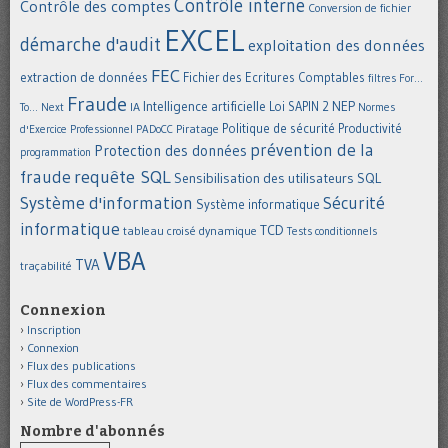
Contrôle interne
Contrôle des comptes
Conversion de fichier
EXCEL
démarche d'audit
exploitation des données
FEC
extraction de données
Fichier des Ecritures Comptables
filtres
For...
Fraude
Intelligence artificielle
NEP
IA
Loi SAPIN 2
To... Next
Normes
Politique de sécurité
Piratage
Productivité
d'Exercice Professionnel
PADoCC
prévention de la
Protection des données
programmation
requête SQL
fraude
Sensibilisation des utilisateurs
SQL
Système d'information
Sécurité
Système informatique
informatique
TCD
tableau croisé dynamique
Tests conditionnels
VBA
TVA
traçabilité
Connexion
Inscription
Connexion
Flux des publications
Flux des commentaires
Site de WordPress-FR
Nombre d'abonnés