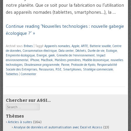
notre planète. Que ce soit pour la fabrication ou l’utilisation
des appareils nomades (tablettes, smartphones…), la …
Continue reading ‘Nouvelles technologies : nouvelle gabegie
écologique ?’ »
Archivé sous
Brèves
|
Taggé
Appareils nomades
,
Apple
,
ARTE
,
Batterie soudée
,
Centre
de données
,
Consommation électrique
,
Data center
,
Déchets
,
Durée de vie
,
Ecologie
,
Empreinte écologique
,
Energie
,
geek
,
Grenelle de l'environnement
,
Impact
environnemental
,
IPhone
,
MacBook
,
Matières premières
,
Modèle économique
,
nouvelles
technologies
,
Obsolescence programmée
,
Panne
,
Protocole de Kyoto
,
Responsabilité
Sociale des Entreprises
,
Ressources
,
RSE
,
Smartphones
,
Stratégie commerciale
,
Tablettes
|
Commenter
Chercher sur A&SI…
Search
Thèmes
Articles à suites
(164)
Analyse de données et automatisation avec Excel et Access
(13)