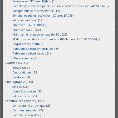
Analyser un FEC avec Python
(3)
Collecter des données juridiques sur les entreprises avec l'API SIRENE
(2)
Enregistreur de macros d'EXCEL
(3)
Extraire les pistes audio d'un CD avec EAC
(3)
Initiation au Basic
(12)
Maîtriser ETAFI CONSO
(3)
Maîtriser EXCEL
(65)
Maîtriser le langage de requête SQL
(13)
Modernisation des états financiers (Règlement ANC 2022-06)
(7)
Programmer en VBA
(46)
Tableaux de bord dynamiques
(7)
Tableaux de bord visuels
(4)
TVA sur marge
(7)
Articles A&SI
(295)
Brèves
(238)
Cas pratiques
(58)
Sondages
(3)
Bibliographie
(115)
Articles
(15)
Livres & ouvrages
(33)
Sites internet
(71)
Contrôle des comptes
(197)
Comptabilité analytique
(2)
Comptes annuels
(47)
Comptes consolidés
(35)