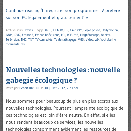
Continue reading ‘Enregistrer son programme TV préféré
sur son PC légalement et gratuitement’ »
Archivé sous
Brèves
|
Taggé
ARTE
,
BFMTV
,
C8
,
CAPTVTY
,
Copie privée
,
Dailymotion
,
DRM
,
DVD
,
France 5
,
France Télévisions
,
LCI
,
LCP
,
M6
,
Magnétoscope
,
Replay
,
Télévision
,
TMC
,
TNT
,
TV connectée
,
TV de rattrapage
,
VHS
,
Vidéo
,
W9
,
Youtube
|
4
commentaires
Nouvelles technologies : nouvelle
gabegie écologique ?
Posté par
Benoît RIVIERE
le
30 juillet 2012, 2:23 pm
Nous sommes pour beaucoup de plus en plus accros aux
nouvelles technologies. Pourtant l’empreinte écologique de
ces technologies est loin d’être neutre. En effet, si elles
nous rendent beaucoup de services, les nouvelles
technologies consomment avidement les ressources de