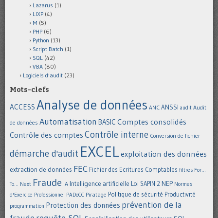
Lazarus
(1)
LIXP
(4)
M
(5)
PHP
(6)
Python
(13)
Script Batch
(1)
SQL
(42)
VBA
(80)
Logiciels d'audit
(23)
Mots-clefs
Analyse de données
ACCESS
ANSSI
Audit
ANC
audit
Automatisation
Comptes consolidés
BASIC
de données
Contrôle interne
Contrôle des comptes
Conversion de fichier
EXCEL
démarche d'audit
exploitation des données
FEC
extraction de données
Fichier des Ecritures Comptables
filtres
For...
Fraude
Intelligence artificielle
NEP
IA
Loi SAPIN 2
To... Next
Normes
Politique de sécurité
Piratage
Productivité
d'Exercice Professionnel
PADoCC
prévention de la
Protection des données
programmation
requête SQL
fraude