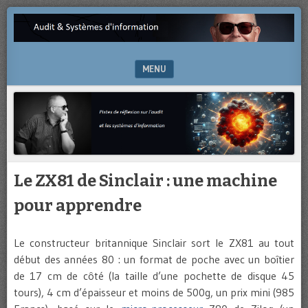
Pistes
AUDIT
de
&
réflexion
sur
MENU
SYSTÈMES
l’audit
et
SKIP TO CONTENT
D'INFORMATION
les
systèmes
d’information
Le ZX81 de Sinclair : une machine
pour apprendre
Le constructeur britannique Sinclair sort le ZX81 au tout
début des années 80 : un format de poche avec un boîtier
de 17 cm de côté (la taille d’une pochette de disque 45
tours), 4 cm d’épaisseur et moins de 500g, un prix mini (985