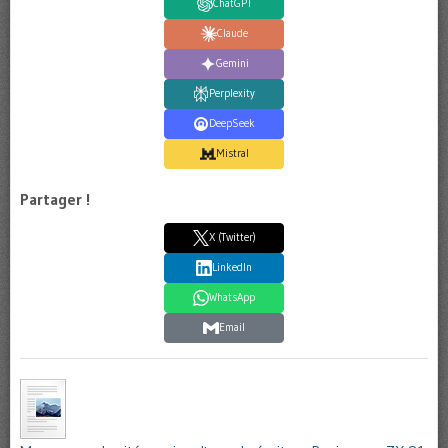
ChatGPT
Claude
Gemini
Perplexity
DeepSeek
Mistral
Partager !
X (Twitter)
LinkedIn
WhatsApp
Email