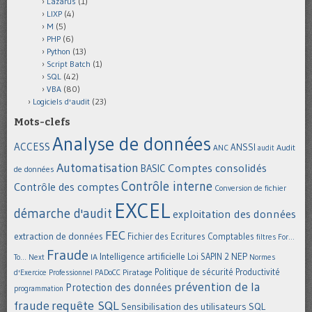
Lazarus
(1)
LIXP
(4)
M
(5)
PHP
(6)
Python
(13)
Script Batch
(1)
SQL
(42)
VBA
(80)
Logiciels d'audit
(23)
Mots-clefs
Analyse de données
ACCESS
ANSSI
Audit
ANC
audit
Automatisation
Comptes consolidés
BASIC
de données
Contrôle interne
Contrôle des comptes
Conversion de fichier
EXCEL
démarche d'audit
exploitation des données
FEC
extraction de données
Fichier des Ecritures Comptables
filtres
For...
Fraude
Intelligence artificielle
NEP
IA
Loi SAPIN 2
To... Next
Normes
Politique de sécurité
Piratage
Productivité
d'Exercice Professionnel
PADoCC
prévention de la
Protection des données
programmation
requête SQL
fraude
Sensibilisation des utilisateurs
SQL