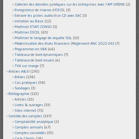
Collecter des données juridiques sur les entreprises avec l'API SIRENE
(2)
Enregistreur de macros d'EXCEL
(3)
Extraire les pistes audio d'un CD avec EAC
(3)
Initiation au Basic
(12)
Maîtriser ETAFI CONSO
(3)
Maîtriser EXCEL
(65)
Maîtriser le langage de requête SQL
(13)
Modernisation des états financiers (Règlement ANC 2022-06)
(7)
Programmer en VBA
(46)
Tableaux de bord dynamiques
(7)
Tableaux de bord visuels
(4)
TVA sur marge
(7)
Articles A&SI
(295)
Brèves
(238)
Cas pratiques
(58)
Sondages
(3)
Bibliographie
(115)
Articles
(15)
Livres & ouvrages
(33)
Sites internet
(71)
Contrôle des comptes
(197)
Comptabilité analytique
(2)
Comptes annuels
(47)
Comptes consolidés
(35)
Cycle Clients
(28)