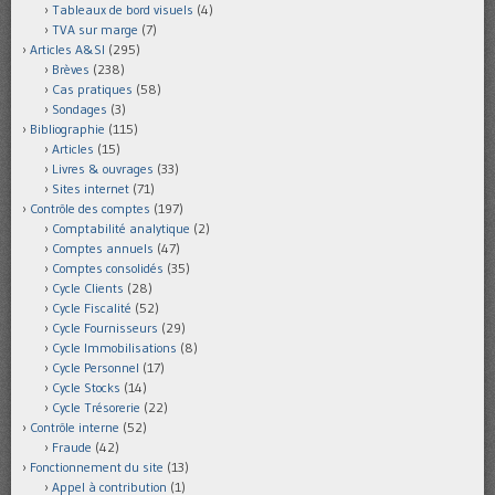
Tableaux de bord visuels
(4)
TVA sur marge
(7)
Articles A&SI
(295)
Brèves
(238)
Cas pratiques
(58)
Sondages
(3)
Bibliographie
(115)
Articles
(15)
Livres & ouvrages
(33)
Sites internet
(71)
Contrôle des comptes
(197)
Comptabilité analytique
(2)
Comptes annuels
(47)
Comptes consolidés
(35)
Cycle Clients
(28)
Cycle Fiscalité
(52)
Cycle Fournisseurs
(29)
Cycle Immobilisations
(8)
Cycle Personnel
(17)
Cycle Stocks
(14)
Cycle Trésorerie
(22)
Contrôle interne
(52)
Fraude
(42)
Fonctionnement du site
(13)
Appel à contribution
(1)