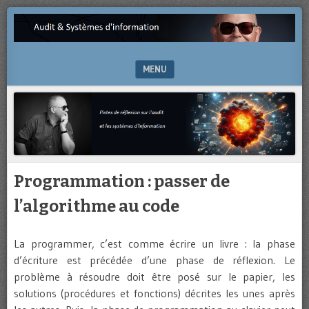
Pistes
AUDIT
de
&
réflexion
sur
MENU
SYSTÈMES
l’audit
et
SKIP TO CONTENT
D'INFORMATION
les
systèmes
d’information
Programmation : passer de
l’algorithme au code
La programmer, c’est comme écrire un livre : la phase
d’écriture est précédée d’une phase de réflexion. Le
problème à résoudre doit être posé sur le papier, les
solutions (procédures et fonctions) décrites les unes après