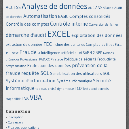
Analyse de données
ACCESS
ANSSI
Audit
ANC
audit
Automatisation
Comptes consolidés
BASIC
de données
Contrôle interne
Contrôle des comptes
Conversion de fichier
EXCEL
démarche d'audit
exploitation des données
FEC
extraction de données
Fichier des Ecritures Comptables
filtres
For...
Fraude
Intelligence artificielle
NEP
IA
Loi SAPIN 2
To... Next
Normes
Politique de sécurité
Piratage
Productivité
d'Exercice Professionnel
PADoCC
prévention de la
Protection des données
programmation
requête SQL
fraude
Sensibilisation des utilisateurs
SQL
Système d'information
Sécurité
Système informatique
informatique
TCD
tableau croisé dynamique
Tests conditionnels
VBA
TVA
traçabilité
Connexion
Inscription
Connexion
Flux des publications