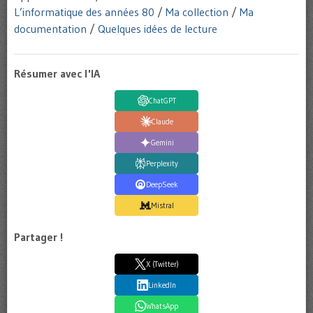
L’informatique des années 80
/
Ma collection
/
Ma
documentation
/
Quelques idées de lecture
Résumer avec l'IA
ChatGPT
Claude
Gemini
Perplexity
DeepSeek
Mistral
Partager !
X (Twitter)
LinkedIn
WhatsApp