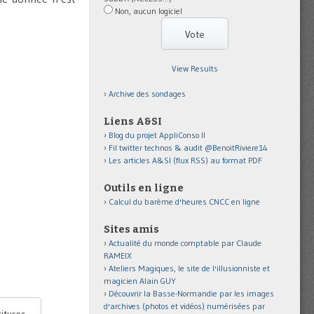
Non, aucun logiciel
View Results
Archive des sondages
Liens A&SI
Blog du projet AppliConso II
Fil twitter technos & audit @BenoitRiviere14
Les articles A&SI (flux RSS) au format PDF
Outils en ligne
Calcul du barème d'heures CNCC en ligne
Sites amis
Actualité du monde comptable par Claude
RAMEIX
Ateliers Magiques, le site de l'illusionniste et
magicien Alain GUY
Découvrir la Basse-Normandie par les images
d'archives (photos et vidéos) numérisées par
itures