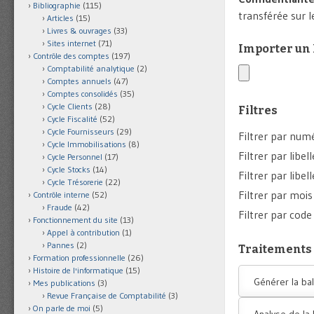
Bibliographie
(115)
transférée sur l
Articles
(15)
Livres & ouvrages
(33)
Sites internet
(71)
Importer un
Contrôle des comptes
(197)
Comptabilité analytique
(2)
Comptes annuels
(47)
Comptes consolidés
(35)
Cycle Clients
(28)
Filtres
Cycle Fiscalité
(52)
Cycle Fournisseurs
(29)
Filtrer par nu
Cycle Immobilisations
(8)
Filtrer par libe
Cycle Personnel
(17)
Cycle Stocks
(14)
Filtrer par libel
Cycle Trésorerie
(22)
Filtrer par mois
Contrôle interne
(52)
Fraude
(42)
Filtrer par code
Fonctionnement du site
(13)
Appel à contribution
(1)
Pannes
(2)
Traitements
Formation professionnelle
(26)
Histoire de l'informatique
(15)
Générer la ba
Mes publications
(3)
Revue Française de Comptabilité
(3)
On parle de moi
(5)
Analyse de la 