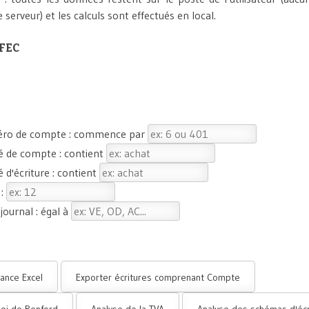
e serveur) et les calculs sont effectués en local.
 FEC
méro de compte : commence par
llé de compte : contient
lé d'écriture : contient
 :
 journal : égal à
lance Excel
Exporter écritures comprenant Compte
loi de Benford
Analyse de la TVA
Analyse des schémas d'écr