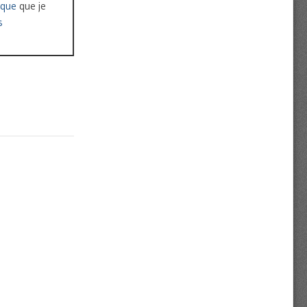
ique
que je
s