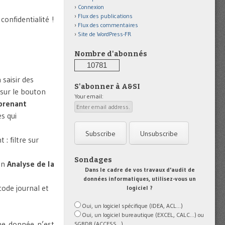
Connexion
Flux des publications
confidentialité !
Flux des commentaires
Site de WordPress-FR
Nombre d'abonnés
10781
 saisir des
S'abonner à A&SI
 sur le bouton
Your email:
mprenant
s qui
 : filtre sur
Sondages
ion
Analyse de la
Dans le cadre de vos travaux d'audit de
données informatiques, utilisez-vous un
 code journal et
logiciel ?
Oui, un logiciel spécifique (IDEA, ACL...)
Oui, un logiciel bureautique (EXCEL, CALC...) ou
une donnée n’est
SGBDR (ACCESS...)