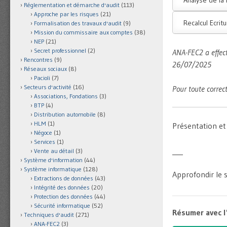
Réglementation et démarche d'audit
(113)
Approche par les risques
(21)
Recalcul Ecri
Formalisation des travaux d'audit
(9)
Mission du commissaire aux comptes
(38)
NEP
(21)
Secret professionnel
(2)
ANA-FEC2 a effe
Rencontres
(9)
26/07/2025
Réseaux sociaux
(8)
Pacioli
(7)
Secteurs d'activité
(16)
Pour toute correc
Associations, Fondations
(3)
BTP
(4)
Distribution automobile
(8)
HLM
(1)
Présentation e
Négoce
(1)
Services
(1)
___
Vente au détail
(3)
Système d'information
(44)
Système informatique
(128)
Approfondir le s
Extractions de données
(43)
Intégrité des données
(20)
Protection des données
(44)
Sécurité informatique
(52)
Résumer avec l
Techniques d'audit
(271)
ANA-FEC2
(3)