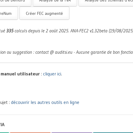
tureNum
Créer FEC augmenté
ctué
335
calculs depuis le 2 août 2025. ANA-FEC2 v1.32beta (19/08/2025)
tion ou suggestion : contact @ auditsi.eu - Aucune garantie de bon fonct
t
manuel utilisateur
:
cliquer ici
.
ujet :
découvrir les autres outils en ligne
'IA