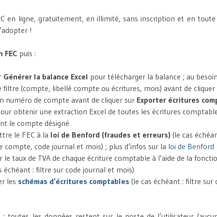
 en ligne, gratuitement, en illimité, sans inscription et en toute 
l’adopter !
n FEC
puis :
ur
Générer la balance Excel
pour télécharger la balance ; au besoin
e filtre (compte, libellé compte ou écritures, mois) avant de cliquer
 un numéro de compte avant de cliquer sur
Exporter écritures co
our obtenir une extraction Excel de toutes les écritures comptable
nt le compte désigné
tre le FEC à la
loi de Benford (fraudes et erreurs)
(le cas échéant
 compte, code journal et mois) ; plus d’infos sur la
loi de Benford
r le taux de TVA de chaque écriture comptable à l’aide de la fonct
s échéant : filtre sur code journal et mois)
er les
schémas d’écritures comptables
(le cas échéant : filtre sur
é
: toutes les données restent sur le poste de l’utilisateur (auc