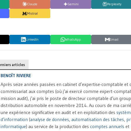
Claude
Gemini
Perplexity
Mistral
LinkedIn
WhatsApp
Email
rniers articles
BENOÎT RIVIERE
Après seize années passées en cabinet d’expertise-comptable et 
commissariat aux comptes (où j’ai exercé comme expert-comptab
mission audit), j’ai pris le poste de directeur comptable d’un grou
distribution automobile en novembre 2014. Au cours de ma carrière
une expérience significative en audit et en exploitation des
systèm
d’information
(
analyse de données
,
automatisation des tâches
,
p
informatique
) au service de la production des
comptes annuels
et