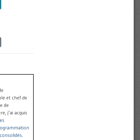
de
le et chef de
pe de
, j’ai acquis
es
rogrammation
consolidés
.