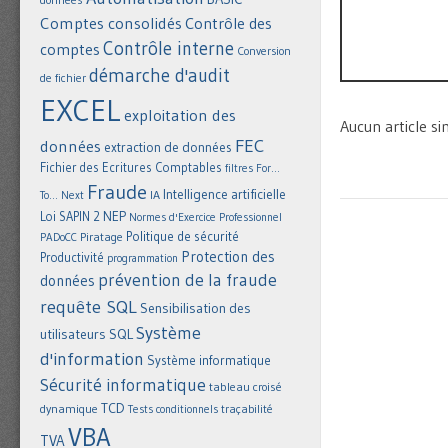
Comptes consolidés
Contrôle des
Contrôle interne
comptes
Conversion
démarche d'audit
de fichier
EXCEL
exploitation des
Aucun article sim
FEC
données
extraction de données
Fichier des Ecritures Comptables
filtres
For...
Fraude
Intelligence artificielle
IA
To... Next
NEP
Loi SAPIN 2
Normes d'Exercice Professionnel
Politique de sécurité
Piratage
PADoCC
Protection des
Productivité
programmation
prévention de la fraude
données
requête SQL
Sensibilisation des
Système
utilisateurs
SQL
d'information
Système informatique
Sécurité informatique
tableau croisé
TCD
dynamique
Tests conditionnels
traçabilité
VBA
TVA