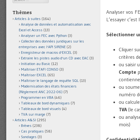
Analyser vos FEC
Thèmes
Articles à suites
(164)
L’essayer c’est 
Analyse de données et automatisation avec
Excel et Access
(13)
Sélectionner u
Analyser un FEC avec Python
(3)
Collecter des données juridiques sur les
entreprises avec l'API SIRENE
(2)
Cliquer s
Enregistreur de macros d'EXCEL
(3)
critères d
Extraire les pistes audio d'un CD avec EAC
(3)
Initiation au Basic
(12)
ou saisir
Maîtriser ETAFI CONSO
(3)
Compte
p
Maîtriser EXCEL
(65)
contienne
Maîtriser le langage de requête SQL
(13)
Modernisation des états financiers
ou soumet
(Règlement ANC 2022-06)
(7)
numéro de
Programmer en VBA
(46)
ou calcule
Tableaux de bord dynamiques
(7)
Tableaux de bord visuels
(4)
TVA
(le ca
TVA sur marge
(7)
ou analys
Articles A&SI
(295)
mois)
Brèves
(238)
Cas pratiques
(58)
Sondages
(3)
Confidentialit