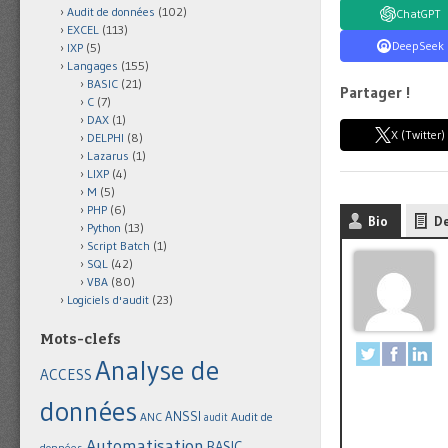
Audit de données
(102)
ChatGPT
EXCEL
(113)
DeepSeek
IXP
(5)
Langages
(155)
BASIC
(21)
Partager !
C
(7)
DAX
(1)
X (Twitter)
DELPHI
(8)
Lazarus
(1)
LIXP
(4)
M
(5)
PHP
(6)
Bio
De
Python
(13)
Script Batch
(1)
SQL
(42)
VBA
(80)
Logiciels d'audit
(23)
Mots-clefs
Analyse de
ACCESS
données
ANSSI
Audit de
ANC
audit
Automatisation
BASIC
données