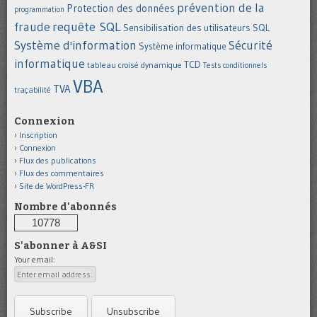
prévention de la
Protection des données
programmation
requête SQL
fraude
Sensibilisation des utilisateurs
SQL
Système d'information
Sécurité
Système informatique
informatique
TCD
tableau croisé dynamique
Tests conditionnels
VBA
TVA
traçabilité
Connexion
Inscription
Connexion
Flux des publications
Flux des commentaires
Site de WordPress-FR
Nombre d'abonnés
10778
S'abonner à A&SI
Your email: