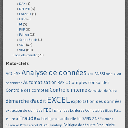
DAX
(1)
DELPHI
(8)
Lazarus
(1)
LIXP
(4)
M
(5)
PHP
(6)
Python
(13)
Script Batch
(1)
SQL
(42)
VBA
(80)
Logiciels d'audit
(23)
Mots-clefs
Analyse de données
ACCESS
ANSSI
Audit
ANC
audit
Automatisation
Comptes consolidés
BASIC
de données
Contrôle interne
Contrôle des comptes
Conversion de fichier
EXCEL
démarche d'audit
exploitation des données
FEC
extraction de données
Fichier des Ecritures Comptables
filtres
For...
Fraude
Intelligence artificielle
NEP
IA
Loi SAPIN 2
To... Next
Normes
Politique de sécurité
Piratage
Productivité
d'Exercice Professionnel
PADoCC