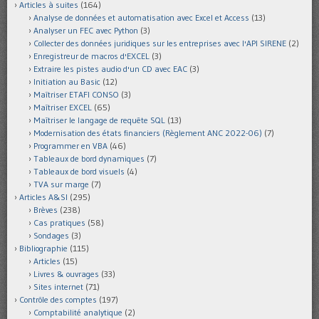
Articles à suites
(164)
Analyse de données et automatisation avec Excel et Access
(13)
Analyser un FEC avec Python
(3)
Collecter des données juridiques sur les entreprises avec l'API SIRENE
(2)
Enregistreur de macros d'EXCEL
(3)
Extraire les pistes audio d'un CD avec EAC
(3)
Initiation au Basic
(12)
Maîtriser ETAFI CONSO
(3)
Maîtriser EXCEL
(65)
Maîtriser le langage de requête SQL
(13)
Modernisation des états financiers (Règlement ANC 2022-06)
(7)
Programmer en VBA
(46)
Tableaux de bord dynamiques
(7)
Tableaux de bord visuels
(4)
TVA sur marge
(7)
Articles A&SI
(295)
Brèves
(238)
Cas pratiques
(58)
Sondages
(3)
Bibliographie
(115)
Articles
(15)
Livres & ouvrages
(33)
Sites internet
(71)
Contrôle des comptes
(197)
Comptabilité analytique
(2)