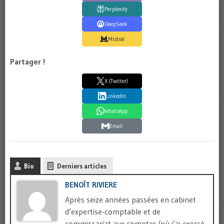
Perplexity
DeepSeek
Mistral
Partager !
X (Twitter)
LinkedIn
WhatsApp
Email
Bio
Derniers articles
BENOÎT RIVIERE
Après seize années passées en cabinet
d’expertise-comptable et de
commissariat aux comptes (où j’ai exercé