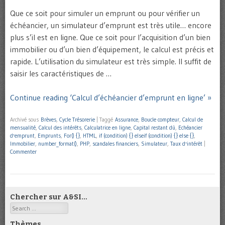
Que ce soit pour simuler un emprunt ou pour vérifier un
échéancier, un simulateur d’emprunt est très utile… encore
plus s’il est en ligne. Que ce soit pour l’acquisition d’un bien
immobilier ou d’un bien d’équipement, le calcul est précis et
rapide. L’utilisation du simulateur est très simple. Il suffit de
saisir les caractéristiques de …
Continue reading ‘Calcul d’échéancier d’emprunt en ligne’ »
Archivé sous
Brèves
,
Cycle Trésorerie
|
Taggé
Assurance
,
Boucle compteur
,
Calcul de
mensualité
,
Calcul des intérêts
,
Calculatrice en ligne
,
Capital restant dû
,
Echéancier
d'emprunt
,
Emprunts
,
For() {}
,
HTML
,
if (condition) {} elseif (condition) {} else {}
,
Immobilier
,
number_format()
,
PHP
,
scandales financiers
,
Simulateur
,
Taux d'intérêt
|
Commenter
Chercher sur A&SI…
Search
Thèmes