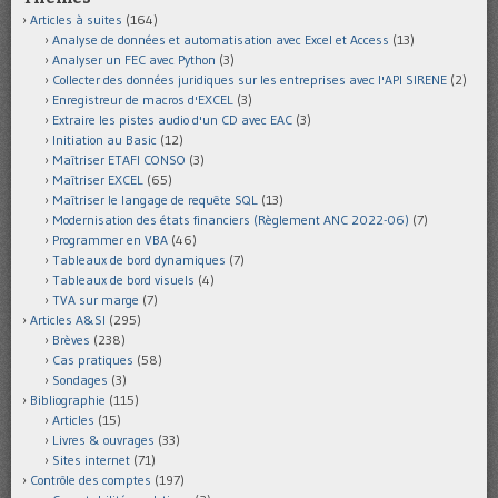
Articles à suites
(164)
Analyse de données et automatisation avec Excel et Access
(13)
Analyser un FEC avec Python
(3)
Collecter des données juridiques sur les entreprises avec l'API SIRENE
(2)
Enregistreur de macros d'EXCEL
(3)
Extraire les pistes audio d'un CD avec EAC
(3)
Initiation au Basic
(12)
Maîtriser ETAFI CONSO
(3)
Maîtriser EXCEL
(65)
Maîtriser le langage de requête SQL
(13)
Modernisation des états financiers (Règlement ANC 2022-06)
(7)
Programmer en VBA
(46)
Tableaux de bord dynamiques
(7)
Tableaux de bord visuels
(4)
TVA sur marge
(7)
Articles A&SI
(295)
Brèves
(238)
Cas pratiques
(58)
Sondages
(3)
Bibliographie
(115)
Articles
(15)
Livres & ouvrages
(33)
Sites internet
(71)
Contrôle des comptes
(197)