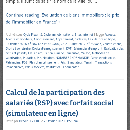
simple. Il suffit de saisir le nom de la ville (ou …
Continue reading ‘Evaluation de biens immobiliers : le prix
de l’immobilier en France’ »
Archivé sous
Cycle Fiscalité
,
Cycle Immobilisations
,
Sites internet
|
Taggé
Adresse
,
Agents immobiliers
,
Amortissement
,
Appartement
,
Cadastre
,
Calculatrice en ligne
,
CE
15 février 2016 n° 367467 et 380400
,
CE 21 juillet 2017 n° 395457
,
Constructions
,
Droits à construire
,
Droits d'enregistrement
,
DVF
,
Echéancier d'emprunt
,
Evaluation des
actifs et passifs
,
Frais d'acquisition
,
Garage
,
Immeuble
,
Maison
,
Méthodes de
valorisation
,
Mutation
,
M²
,
Notaires
,
NOTAIRES2NORMANDIE
,
Parcelle cadastrale
,
Patrimoine
,
PCG
,
Plan d'amortissement
,
Prix
,
Simulateur
,
Terrain
,
Transactions
immobilières
,
Valeur foncière
,
Ventilation
|
Commenter
Calcul de la participation des
salariés (RSP) avec forfait social
(simulateur en ligne)
Posté par
Benoît RIVIERE
le
23 février 2023, 1:55 pm