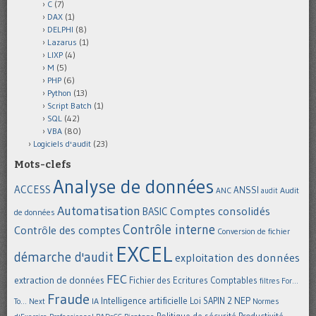
C
(7)
DAX
(1)
DELPHI
(8)
Lazarus
(1)
LIXP
(4)
M
(5)
PHP
(6)
Python
(13)
Script Batch
(1)
SQL
(42)
VBA
(80)
Logiciels d'audit
(23)
Mots-clefs
Analyse de données
ACCESS
ANSSI
Audit
ANC
audit
Automatisation
Comptes consolidés
BASIC
de données
Contrôle interne
Contrôle des comptes
Conversion de fichier
EXCEL
démarche d'audit
exploitation des données
FEC
extraction de données
Fichier des Ecritures Comptables
filtres
For...
Fraude
Intelligence artificielle
NEP
IA
Loi SAPIN 2
To... Next
Normes