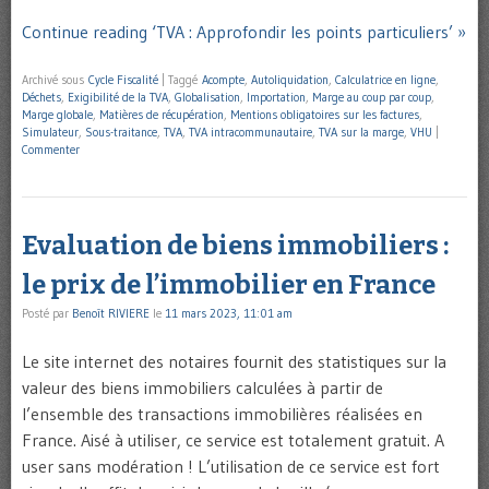
Continue reading ‘TVA : Approfondir les points particuliers’ »
Archivé sous
Cycle Fiscalité
|
Taggé
Acompte
,
Autoliquidation
,
Calculatrice en ligne
,
Déchets
,
Exigibilité de la TVA
,
Globalisation
,
Importation
,
Marge au coup par coup
,
Marge globale
,
Matières de récupération
,
Mentions obligatoires sur les factures
,
Simulateur
,
Sous-traitance
,
TVA
,
TVA intracommunautaire
,
TVA sur la marge
,
VHU
|
Commenter
Evaluation de biens immobiliers :
le prix de l’immobilier en France
Posté par
Benoît RIVIERE
le
11 mars 2023, 11:01 am
Le site internet des notaires fournit des statistiques sur la
valeur des biens immobiliers calculées à partir de
l’ensemble des transactions immobilières réalisées en
France. Aisé à utiliser, ce service est totalement gratuit. A
user sans modération ! L’utilisation de ce service est fort