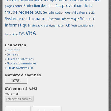
Politique de sécurité
Piratage
Productivité
d'Exercice Professionnel
PADoCC
prévention de la
Protection des données
programmation
requête SQL
fraude
Sensibilisation des utilisateurs
SQL
Système d'information
Sécurité
Système informatique
informatique
TCD
tableau croisé dynamique
Tests conditionnels
VBA
TVA
traçabilité
Connexion
Inscription
Connexion
Flux des publications
Flux des commentaires
Site de WordPress-FR
Nombre d'abonnés
10781
S'abonner à A&SI
Your email: