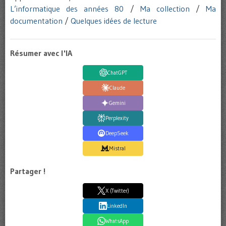
L’informatique des années 80
/
Ma collection
/
Ma
documentation
/
Quelques idées de lecture
Résumer avec l'IA
ChatGPT
Claude
Gemini
Perplexity
DeepSeek
Mistral
Partager !
X (Twitter)
LinkedIn
WhatsApp