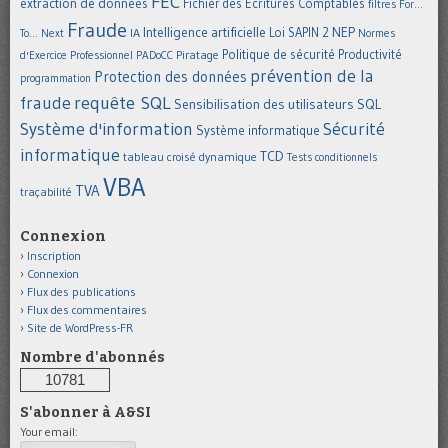
FEC
extraction de données
Fichier des Ecritures Comptables
filtres
For...
Fraude
Intelligence artificielle
NEP
IA
Loi SAPIN 2
To... Next
Normes
Politique de sécurité
Piratage
Productivité
d'Exercice Professionnel
PADoCC
prévention de la
Protection des données
programmation
requête SQL
fraude
Sensibilisation des utilisateurs
SQL
Système d'information
Sécurité
Système informatique
informatique
TCD
tableau croisé dynamique
Tests conditionnels
VBA
TVA
traçabilité
Connexion
Inscription
Connexion
Flux des publications
Flux des commentaires
Site de WordPress-FR
Nombre d'abonnés
10781
S'abonner à A&SI
Your email: