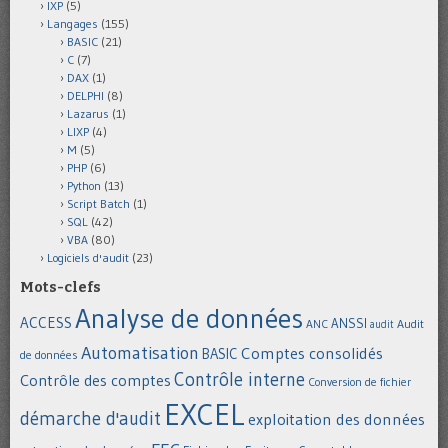
IXP
(5)
Langages
(155)
BASIC
(21)
C
(7)
DAX
(1)
DELPHI
(8)
Lazarus
(1)
LIXP
(4)
M
(5)
PHP
(6)
Python
(13)
Script Batch
(1)
SQL
(42)
VBA
(80)
Logiciels d'audit
(23)
Mots-clefs
Analyse de données
ACCESS
ANSSI
Audit
ANC
audit
Automatisation
Comptes consolidés
BASIC
de données
Contrôle interne
Contrôle des comptes
Conversion de fichier
EXCEL
démarche d'audit
exploitation des données