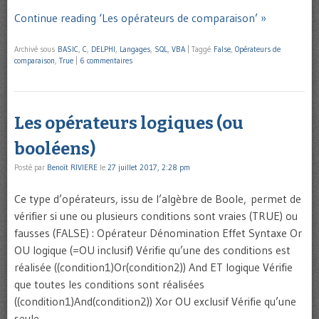
Continue reading ‘Les opérateurs de comparaison’ »
Archivé sous
BASIC
,
C
,
DELPHI
,
Langages
,
SQL
,
VBA
|
Taggé
False
,
Opérateurs de
comparaison
,
True
|
6 commentaires
Les opérateurs logiques (ou
booléens)
Posté par
Benoît RIVIERE
le
27 juillet 2017, 2:28 pm
Ce type d’opérateurs, issu de l’algèbre de Boole, permet de
vérifier si une ou plusieurs conditions sont vraies (TRUE) ou
fausses (FALSE) : Opérateur Dénomination Effet Syntaxe Or
OU logique (=OU inclusif) Vérifie qu’une des conditions est
réalisée ((condition1)Or(condition2)) And ET logique Vérifie
que toutes les conditions sont réalisées
((condition1)And(condition2)) Xor OU exclusif Vérifie qu’une
seule …