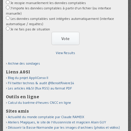
Je recopie manuellement les données comptables
J'importe les données comptables à partir d'un fichier (ou interface
manuelle)
Les données comptables sont intégrées automatiquement (interface
automatique / requêtes)
Je ne fais pas de situation
View Results
Archive des sondages
Liens A&SI
Blog du projet AppliConso II
Fil twitter technos & audit @BenoitRiviere14
Les articles A&SI (flux RSS) au format PDF
Outils en ligne
Calcul du barème d'heures CNCC en ligne
Sites amis
Actualité du monde comptable par Claude RAMEIX
Ateliers Magiques, le site de l'illusionniste et magicien Alain GUY
Découvrir la Basse-Normandie par les images d'archives (photos et vidéos)