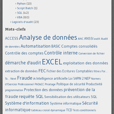
Python
(13)
Script Batch
(1)
SQL
(42)
VBA
(80)
Logiciels d'audit
(23)
Mots-clefs
Analyse de données
ACCESS
ANSSI
Audit
ANC
audit
Automatisation
Comptes consolidés
BASIC
de données
Contrôle interne
Contrôle des comptes
Conversion de fichier
EXCEL
démarche d'audit
exploitation des données
FEC
extraction de données
Fichier des Ecritures Comptables
filtres
For...
Fraude
Intelligence artificielle
NEP
IA
Loi SAPIN 2
To... Next
Normes
Politique de sécurité
Piratage
Productivité
d'Exercice Professionnel
PADoCC
prévention de la
Protection des données
programmation
requête SQL
fraude
Sensibilisation des utilisateurs
SQL
Système d'information
Sécurité
Système informatique
informatique
TCD
tableau croisé dynamique
Tests conditionnels