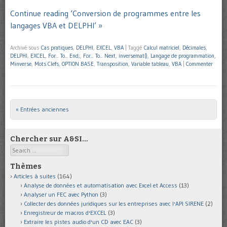
Continue reading ‘Conversion de programmes entre les
langages VBA et DELPHI’ »
Archivé sous
Cas pratiques
,
DELPHI
,
EXCEL
,
VBA
|
Taggé
Calcul matriciel
,
Décimales
,
DELPHI
,
EXCEL
,
For... To... End;
,
For... To... Next
,
inversemat()
,
Langage de programmation
,
Minverse
,
Mots Clefs
,
OPTION BASE
,
Transposition
,
Variable tableau
,
VBA
|
Commenter
« Entrées anciennes
Post navigation
Chercher sur A&SI…
Search
Thèmes
Articles à suites
(164)
Analyse de données et automatisation avec Excel et Access
(13)
Analyser un FEC avec Python
(3)
Collecter des données juridiques sur les entreprises avec l'API SIRENE
(2)
Enregistreur de macros d'EXCEL
(3)
Extraire les pistes audio d'un CD avec EAC
(3)