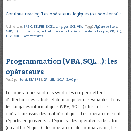
Continue reading ‘Les opérateurs logiques (ou booléens)’ »
Archivé sous
BASIC
,
DELPHI
,
EXCEL
,
Langages
,
SQL
,
VBA
|
Taggé
Algèbre de Boole
,
AND
,
ET()
,
Exclusif
,
False
,
Inclusif
,
Opérateurs booléens
,
Opérateurs logiques
,
OR
,
OU()
,
True
,
XOR
|
3 commentaires
Programmation (VBA, SQL…) : les
opérateurs
Posté par
Benoît RIVIERE
le
27 juillet 2017, 2:00 pm
Les opérateurs sont des symboles qui permettent
d’effectuer des calculs et de manipuler des variables. Tous
les langages informatiques (VBA, SQL…) utilisent ces
opérateurs issus des mathématiques. Les opérateurs sont
répartis en plusieurs catégories : les opérateurs de calcul
(ou arithmétiques) ; les opérateurs de comparaison ; les