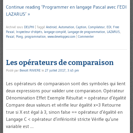
Continue reading ‘Programmer en langage Pascal avec l’EDI
LAZARUS’ »
Archivé sous
DELPHI
|
Taggé
Android
,
Automation
,
Caption
,
Compilateur
,
EDI
,
Free
Pascal
,
Inspecteur d'objets
,
langage compilé
,
Langage de programmation
,
LAZARUS
,
Pascal
,
Pong
,
programmation
,
www.developpez.com
|
Commenter
Les opérateurs de comparaison
Posté par
Benoît RIVIERE
le
27 juillet 2017, 3:45 pm
Les opérateurs de comparaison sont des symboles qui lient
deux expressions pour valider une comparaison. Opérateur
Dénomination Effet Exemple Résultat = opérateur d’égalité
Compare deux valeurs et vérifie leur égalité x=3 Retourne
true si X est égal à 3, sinon false == opérateur d’égalité en
Langage C < opérateur d’infériorité stricte Vérifie qu’une
variable est …