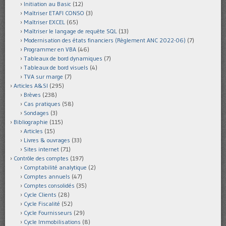
Initiation au Basic
(12)
Maîtriser ETAFI CONSO
(3)
Maîtriser EXCEL
(65)
Maîtriser le langage de requête SQL
(13)
Modernisation des états financiers (Règlement ANC 2022-06)
(7)
Programmer en VBA
(46)
Tableaux de bord dynamiques
(7)
Tableaux de bord visuels
(4)
TVA sur marge
(7)
Articles A&SI
(295)
Brèves
(238)
Cas pratiques
(58)
Sondages
(3)
Bibliographie
(115)
Articles
(15)
Livres & ouvrages
(33)
Sites internet
(71)
Contrôle des comptes
(197)
Comptabilité analytique
(2)
Comptes annuels
(47)
Comptes consolidés
(35)
Cycle Clients
(28)
Cycle Fiscalité
(52)
Cycle Fournisseurs
(29)
Cycle Immobilisations
(8)