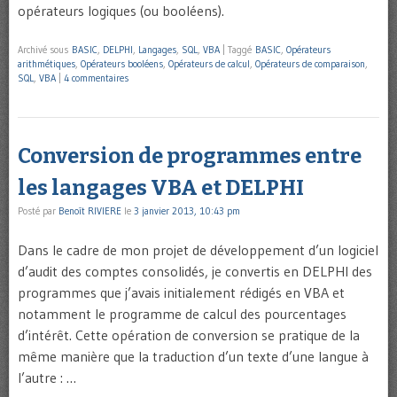
opérateurs logiques (ou booléens).
Archivé sous
BASIC
,
DELPHI
,
Langages
,
SQL
,
VBA
|
Taggé
BASIC
,
Opérateurs
arithmétiques
,
Opérateurs booléens
,
Opérateurs de calcul
,
Opérateurs de comparaison
,
SQL
,
VBA
|
4 commentaires
Conversion de programmes entre
les langages VBA et DELPHI
Posté par
Benoît RIVIERE
le
3 janvier 2013, 10:43 pm
Dans le cadre de mon projet de développement d’un logiciel
d’audit des comptes consolidés, je convertis en DELPHI des
programmes que j’avais initialement rédigés en VBA et
notamment le programme de calcul des pourcentages
d’intérêt. Cette opération de conversion se pratique de la
même manière que la traduction d’un texte d’une langue à
l’autre : …