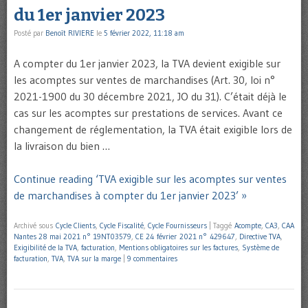
du 1er janvier 2023
Posté par
Benoît RIVIERE
le
5 février 2022, 11:18 am
A compter du 1er janvier 2023, la TVA devient exigible sur
les acomptes sur ventes de marchandises (Art. 30, loi n°
2021-1900 du 30 décembre 2021, JO du 31). C’était déjà le
cas sur les acomptes sur prestations de services. Avant ce
changement de réglementation, la TVA était exigible lors de
la livraison du bien …
Continue reading ‘TVA exigible sur les acomptes sur ventes
de marchandises à compter du 1er janvier 2023’ »
Archivé sous
Cycle Clients
,
Cycle Fiscalité
,
Cycle Fournisseurs
|
Taggé
Acompte
,
CA3
,
CAA
Nantes 28 mai 2021 n° 19NT03579
,
CE 24 février 2021 n° 429647
,
Directive TVA
,
Exigibilité de la TVA
,
facturation
,
Mentions obligatoires sur les factures
,
Système de
facturation
,
TVA
,
TVA sur la marge
|
9 commentaires