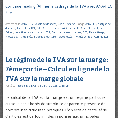
Continue reading ‘Affiner le cadrage de la TVA avec ANA-FEC
2’ »
Archivé sous
ANA-FEC2
,
Audit de données
,
Cycle Fiscalité
|
Taggé
ANA-FEC
,
Analyse de
données
,
Audit de la TVA
,
CA3
,
Cadrage de la TVA
,
Conformité
,
Contrôle fiscal
,
Data
Driven
,
détection des anomalies
,
ERP
,
Facturation électronique
,
FEC
,
Paramétrage
,
Pilotage par la donnée
,
Schéma d'écriture
,
TVA collectée
,
TVA déductible
|
Commenter
Le régime de la TVA sur la marge :
7ème partie – Calcul en ligne de la
TVA sur la marge globale
Posté par
Benoît RIVIERE
le
30 mars 2023, 1:46 pm
Le calcul de la TVA sur la marge est un régime particulier
qui sous des abords de simplicité apparente présente de
nombreuses difficultés pratiques. L’objectif de cette série
d’articles est de fournir des réponses aux principales