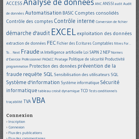
Analyse de données
ACCESS
ANSSI
Audit
ANC
audit
Automatisation
Comptes consolidés
BASIC
de données
Contrôle interne
Contrôle des comptes
Conversion de fichier
EXCEL
démarche d'audit
exploitation des données
FEC
extraction de données
Fichier des Ecritures Comptables
filtres
For...
Fraude
Intelligence artificielle
NEP
IA
Loi SAPIN 2
To... Next
Normes
Politique de sécurité
Piratage
Productivité
d'Exercice Professionnel
PADoCC
prévention de la
Protection des données
programmation
requête SQL
fraude
Sensibilisation des utilisateurs
SQL
Système d'information
Sécurité
Système informatique
informatique
TCD
tableau croisé dynamique
Tests conditionnels
VBA
TVA
traçabilité
Connexion
Inscription
Connexion
Flux des publications
Flux des commentaires