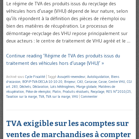
Le régime de TVA des produits issus du recyclage des
véhicules hors d’usage (VHU) dépend de leur nature, selon
qu’ils répondent à la définition des pièces de réemploi ou
bien des matières de récupération. Le processus de
démontage-recyclage des VHU repose principalement sur
deux acteurs : le centre de traitement de VHU agréé et le …
Continue reading ‘Régime de TVA des produits issus du
traitement des véhicules hors d’usage (VHU)’ »
Archivé sous
Cycle Fiscalité
|
Taggé
Assujetti-revendeur
,
Autoliquidation
,
Biens
d'occasion
,
BOFiP-TVA-DECLA-10-10-20
,
Broyeur
,
CA3
,
Carcasse
,
Casse
,
Centre VHU
,
CGI
art. 283
,
Déchets
,
Déclaration
,
Lots hétérogènes
,
Marge globale
,
Matières de
récupération
,
Pièce de réemploi
,
Platin
,
Produits résiduels
,
Recyclage
,
RES N°2010/25
,
Taxation sur la marge
,
TVA
,
TVA sur la marge
,
VHU
|
Commenter
TVA exigible sur les acomptes sur
ventes de marchandises à compter