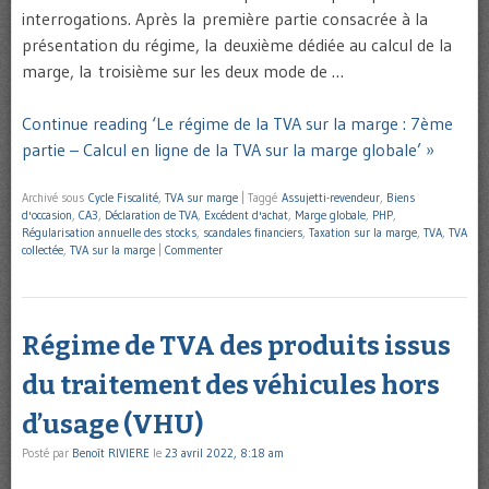
interrogations. Après la première partie consacrée à la
présentation du régime, la deuxième dédiée au calcul de la
marge, la troisième sur les deux mode de …
Continue reading ‘Le régime de la TVA sur la marge : 7ème
partie – Calcul en ligne de la TVA sur la marge globale’ »
Archivé sous
Cycle Fiscalité
,
TVA sur marge
|
Taggé
Assujetti-revendeur
,
Biens
d'occasion
,
CA3
,
Déclaration de TVA
,
Excédent d'achat
,
Marge globale
,
PHP
,
Régularisation annuelle des stocks
,
scandales financiers
,
Taxation sur la marge
,
TVA
,
TVA
collectée
,
TVA sur la marge
|
Commenter
Régime de TVA des produits issus
du traitement des véhicules hors
d’usage (VHU)
Posté par
Benoît RIVIERE
le
23 avril 2022, 8:18 am