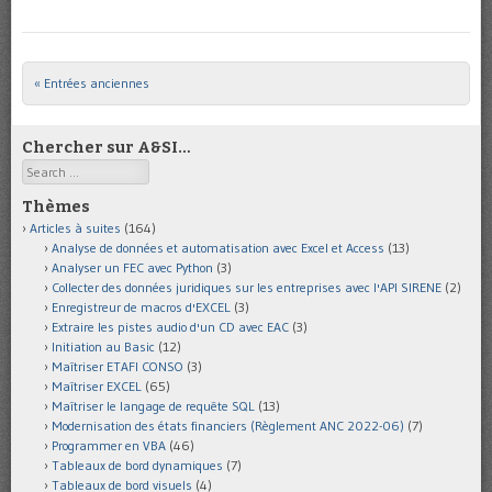
« Entrées anciennes
Post navigation
Chercher sur A&SI…
Search
Thèmes
Articles à suites
(164)
Analyse de données et automatisation avec Excel et Access
(13)
Analyser un FEC avec Python
(3)
Collecter des données juridiques sur les entreprises avec l'API SIRENE
(2)
Enregistreur de macros d'EXCEL
(3)
Extraire les pistes audio d'un CD avec EAC
(3)
Initiation au Basic
(12)
Maîtriser ETAFI CONSO
(3)
Maîtriser EXCEL
(65)
Maîtriser le langage de requête SQL
(13)
Modernisation des états financiers (Règlement ANC 2022-06)
(7)
Programmer en VBA
(46)
Tableaux de bord dynamiques
(7)
Tableaux de bord visuels
(4)