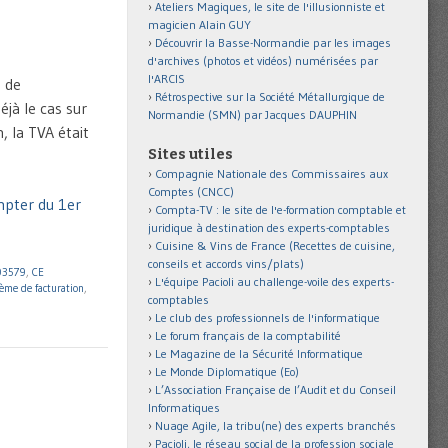
Ateliers Magiques, le site de l'illusionniste et
magicien Alain GUY
Découvrir la Basse-Normandie par les images
d'archives (photos et vidéos) numérisées par
l'ARCIS
s de
Rétrospective sur la Société Métallurgique de
jà le cas sur
Normandie (SMN) par Jacques DAUPHIN
 la TVA était
Sites utiles
Compagnie Nationale des Commissaires aux
Comptes (CNCC)
mpter du 1er
Compta-TV : le site de l'e-formation comptable et
juridique à destination des experts-comptables
Cuisine & Vins de France (Recettes de cuisine,
conseils et accords vins/plats)
03579
,
CE
L'équipe Pacioli au challenge-voile des experts-
ème de facturation
,
comptables
Le club des professionnels de l'informatique
Le forum français de la comptabilité
Le Magazine de la Sécurité Informatique
Le Monde Diplomatique (Eo)
L’Association Française de l’Audit et du Conseil
Informatiques
Nuage Agile, la tribu(ne) des experts branchés
Pacioli, le réseau social de la profession sociale