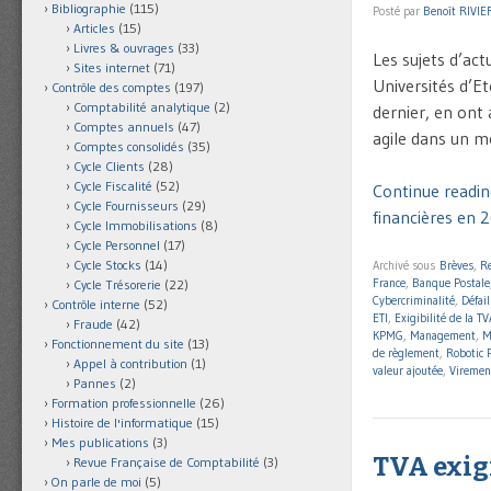
Bibliographie
(115)
Posté par
Benoît RIVIE
Articles
(15)
Livres & ouvrages
(33)
Les sujets d’ac
Sites internet
(71)
Universités d’Eté
Contrôle des comptes
(197)
Comptabilité analytique
(2)
dernier, en ont
Comptes annuels
(47)
agile dans un m
Comptes consolidés
(35)
Cycle Clients
(28)
Cycle Fiscalité
(52)
Continue readin
Cycle Fournisseurs
(29)
financières en 
Cycle Immobilisations
(8)
Cycle Personnel
(17)
Cycle Stocks
(14)
Archivé sous
Brèves
,
R
France
,
Banque Postale
Cycle Trésorerie
(22)
Cybercriminalité
,
Défai
Contrôle interne
(52)
ETI
,
Exigibilité de la TV
Fraude
(42)
KPMG
,
Management
,
M
Fonctionnement du site
(13)
de règlement
,
Robotic 
Appel à contribution
(1)
valeur ajoutée
,
Viremen
Pannes
(2)
Formation professionnelle
(26)
Histoire de l'informatique
(15)
Mes publications
(3)
TVA exigi
Revue Française de Comptabilité
(3)
On parle de moi
(5)