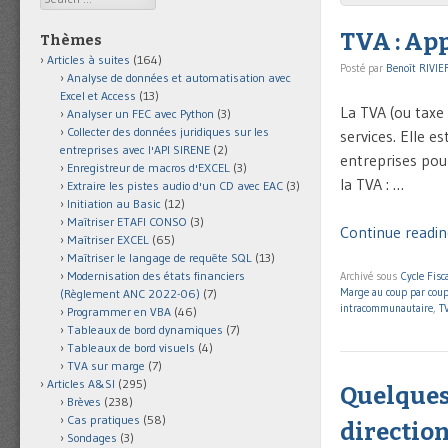
TVA : App
Thèmes
Articles à suites
(164)
Posté par
Benoît RIVIE
Analyse de données et automatisation avec
Excel et Access
(13)
La TVA (ou taxe 
Analyser un FEC avec Python
(3)
Collecter des données juridiques sur les
services. Elle e
entreprises avec l'API SIRENE
(2)
entreprises pour
Enregistreur de macros d'EXCEL
(3)
la TVA : …
Extraire les pistes audio d'un CD avec EAC
(3)
Initiation au Basic
(12)
Maîtriser ETAFI CONSO
(3)
Continue reading
Maîtriser EXCEL
(65)
Maîtriser le langage de requête SQL
(13)
Modernisation des états financiers
Archivé sous
Cycle Fisca
Marge au coup par cou
(Règlement ANC 2022-06)
(7)
intracommunautaire
,
T
Programmer en VBA
(46)
Tableaux de bord dynamiques
(7)
Tableaux de bord visuels
(4)
TVA sur marge
(7)
Articles A&SI
(295)
Quelques
Brèves
(238)
Cas pratiques
(58)
direction
Sondages
(3)