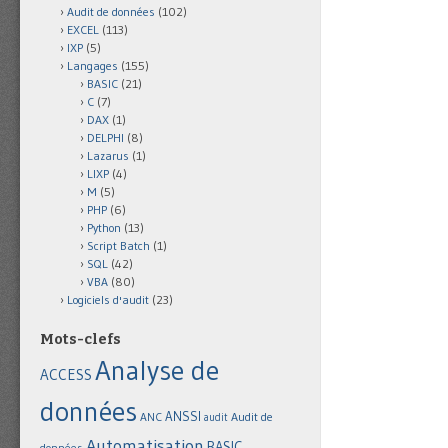
Audit de données
(102)
EXCEL
(113)
IXP
(5)
Langages
(155)
BASIC
(21)
C
(7)
DAX
(1)
DELPHI
(8)
Lazarus
(1)
LIXP
(4)
M
(5)
PHP
(6)
Python
(13)
Script Batch
(1)
SQL
(42)
VBA
(80)
Logiciels d'audit
(23)
Mots-clefs
Analyse de
ACCESS
données
ANSSI
Audit de
ANC
audit
Automatisation
BASIC
données