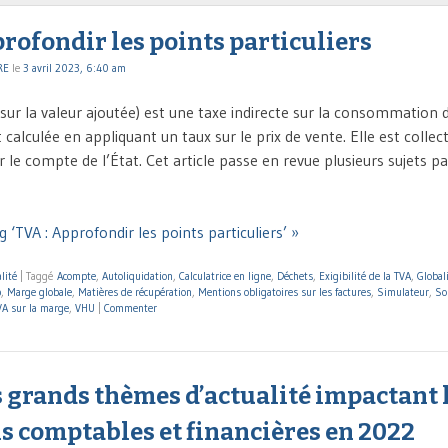
rofondir les points particuliers
RE
le
3 avril 2023, 6:40 am
sur la valeur ajoutée) est une taxe indirecte sur la consommation 
st calculée en appliquant un taux sur le prix de vente. Elle est collec
 le compte de l’État. Cet article passe en revue plusieurs sujets part
 ‘TVA : Approfondir les points particuliers’ »
lité
|
Taggé
Acompte
,
Autoliquidation
,
Calculatrice en ligne
,
Déchets
,
Exigibilité de la TVA
,
Global
p
,
Marge globale
,
Matières de récupération
,
Mentions obligatoires sur les factures
,
Simulateur
,
So
VA sur la marge
,
VHU
|
Commenter
 grands thèmes d’actualité impactant 
s comptables et financières en 2022