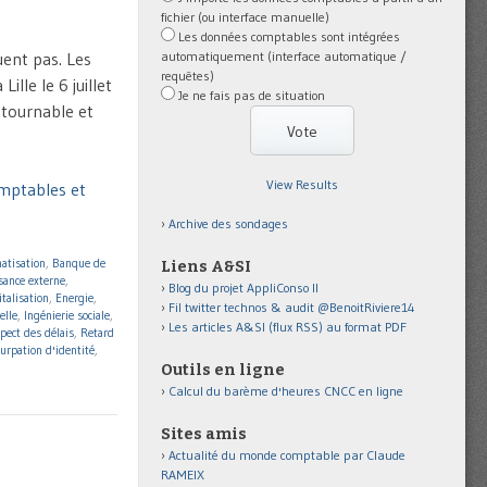
fichier (ou interface manuelle)
Les données comptables sont intégrées
automatiquement (interface automatique /
uent pas. Les
requêtes)
ille le 6 juillet
Je ne fais pas de situation
ntournable et
View Results
omptables et
Archive des sondages
atisation
,
Banque de
Liens A&SI
sance externe
,
Blog du projet AppliConso II
italisation
,
Energie
,
Fil twitter technos & audit @BenoitRiviere14
elle
,
Ingénierie sociale
,
Les articles A&SI (flux RSS) au format PDF
pect des délais
,
Retard
urpation d'identité
,
Outils en ligne
Calcul du barème d'heures CNCC en ligne
Sites amis
Actualité du monde comptable par Claude
RAMEIX