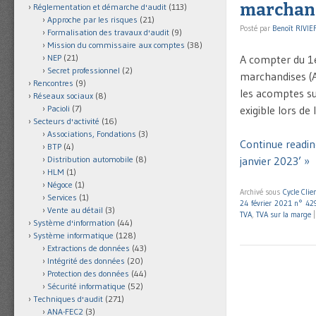
marchand
Réglementation et démarche d'audit
(113)
Approche par les risques
(21)
Posté par
Benoît RIVIE
Formalisation des travaux d'audit
(9)
Mission du commissaire aux comptes
(38)
A compter du 1e
NEP
(21)
Secret professionnel
(2)
marchandises (A
Rencontres
(9)
les acomptes su
Réseaux sociaux
(8)
exigible lors de 
Pacioli
(7)
Secteurs d'activité
(16)
Associations, Fondations
(3)
Continue readin
BTP
(4)
janvier 2023’ »
Distribution automobile
(8)
HLM
(1)
Négoce
(1)
Archivé sous
Cycle Clie
Services
(1)
24 février 2021 n° 4
Vente au détail
(3)
TVA
,
TVA sur la marge
Système d'information
(44)
Système informatique
(128)
Extractions de données
(43)
Intégrité des données
(20)
Protection des données
(44)
Sécurité informatique
(52)
Techniques d'audit
(271)
ANA-FEC2
(3)