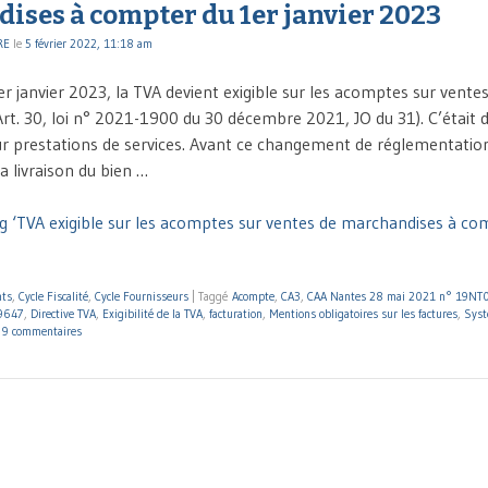
ises à compter du 1er janvier 2023
RE
le
5 février 2022, 11:18 am
r janvier 2023, la TVA devient exigible sur les acomptes sur vente
rt. 30, loi n° 2021-1900 du 30 décembre 2021, JO du 31). C’était dé
r prestations de services. Avant ce changement de réglementation,
la livraison du bien …
g ‘TVA exigible sur les acomptes sur ventes de marchandises à co
nts
,
Cycle Fiscalité
,
Cycle Fournisseurs
|
Taggé
Acompte
,
CA3
,
CAA Nantes 28 mai 2021 n° 19NT
29647
,
Directive TVA
,
Exigibilité de la TVA
,
facturation
,
Mentions obligatoires sur les factures
,
Syst
|
9 commentaires