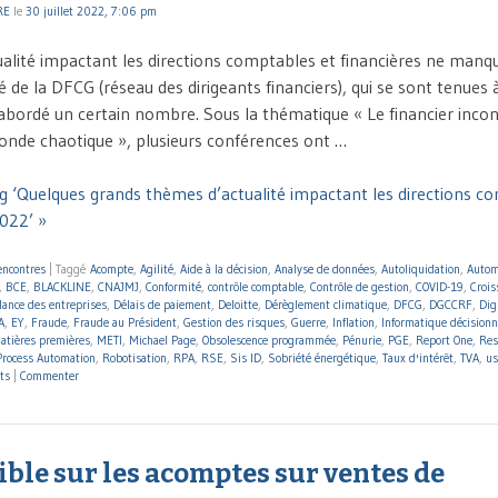
RE
le
30 juillet 2022, 7:06 pm
tualité impactant les directions comptables et financières ne manq
 de la DFCG (réseau des dirigeants financiers), qui se sont tenues à L
 abordé un certain nombre. Sous la thématique « Le financier inco
onde chaotique », plusieurs conférences ont …
g ‘Quelques grands thèmes d’actualité impactant les directions c
2022’ »
encontres
|
Taggé
Acompte
,
Agilité
,
Aide à la décision
,
Analyse de données
,
Autoliquidation
,
Autom
,
BCE
,
BLACKLINE
,
CNAJMJ
,
Conformité
,
contrôle comptable
,
Contrôle de gestion
,
COVID-19
,
Crois
llance des entreprises
,
Délais de paiement
,
Deloitte
,
Dérèglement climatique
,
DFCG
,
DGCCRF
,
Dig
A
,
EY
,
Fraude
,
Fraude au Président
,
Gestion des risques
,
Guerre
,
Inflation
,
Informatique décisionn
atières premières
,
METI
,
Michael Page
,
Obsolescence programmée
,
Pénurie
,
PGE
,
Report One
,
Res
Process Automation
,
Robotisation
,
RPA
,
RSE
,
Sis ID
,
Sobriété énergétique
,
Taux d'intérêt
,
TVA
,
us
ts
|
Commenter
ble sur les acomptes sur ventes de