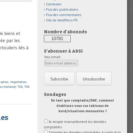
Connexion
Flux des publications
Flux des commentaires
Site de WordPress-FR
Nombre d'abonnés
de biens et
10781
tée par les
iculiers liés à
S'abonner à A&SI
Your email:
isation
,
Importation
,
us-traitance
,
TVA
,
TVA
Sondages
En tant que comptable/DAF, comment
établissez-vous vos tableaux de
bord/situations mensuelles ?
les
Je recopie manuellement les données
comptables
J'importe les données comptables à partir d'un