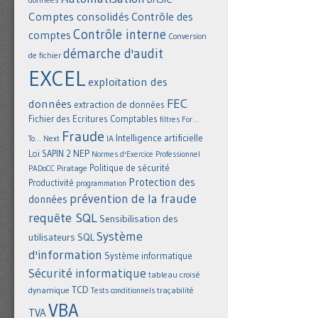
Comptes consolidés
Contrôle des
Contrôle interne
comptes
Conversion
démarche d'audit
de fichier
EXCEL
exploitation des
FEC
données
extraction de données
Fichier des Ecritures Comptables
filtres
For...
Fraude
Intelligence artificielle
IA
To... Next
NEP
Loi SAPIN 2
Normes d'Exercice Professionnel
Politique de sécurité
Piratage
PADoCC
Protection des
Productivité
programmation
prévention de la fraude
données
requête SQL
Sensibilisation des
Système
utilisateurs
SQL
d'information
Système informatique
Sécurité informatique
tableau croisé
TCD
dynamique
Tests conditionnels
traçabilité
VBA
TVA