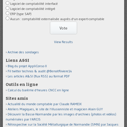
Logiciel de comptabilité interfacé
Logiciel de comptabilité intégré
ERP (type SAP)
Aucun : comptabilité externalisée auprès d'un expert-comptable
View Results
Archive des sondages
Liens A&SI
Blog du projet AppliConso II
Fil twitter technos & audit @BenoitRiviere14
Les articles A&SI (flux RSS) au format PDF
Outils en ligne
Calcul du barème d'heures CNCC en ligne
Sites amis
Actualité du monde comptable par Claude RAMEIX
Ateliers Magiques, le site de l'illusionniste et magicien Alain GUY
Découvrir la Basse-Normandie par les images d'archives (photos et vidéos)
numérisées par l'ARCIS
Rétrospective sur la Société Métallurgique de Normandie (SMN) par Jacques