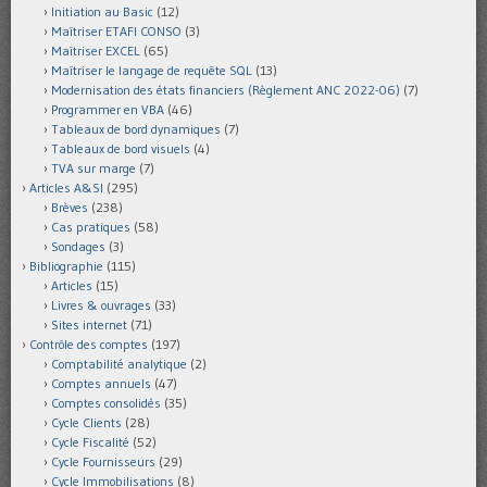
Initiation au Basic
(12)
Maîtriser ETAFI CONSO
(3)
Maîtriser EXCEL
(65)
Maîtriser le langage de requête SQL
(13)
Modernisation des états financiers (Règlement ANC 2022-06)
(7)
Programmer en VBA
(46)
Tableaux de bord dynamiques
(7)
Tableaux de bord visuels
(4)
TVA sur marge
(7)
Articles A&SI
(295)
Brèves
(238)
Cas pratiques
(58)
Sondages
(3)
Bibliographie
(115)
Articles
(15)
Livres & ouvrages
(33)
Sites internet
(71)
Contrôle des comptes
(197)
Comptabilité analytique
(2)
Comptes annuels
(47)
Comptes consolidés
(35)
Cycle Clients
(28)
Cycle Fiscalité
(52)
Cycle Fournisseurs
(29)
Cycle Immobilisations
(8)