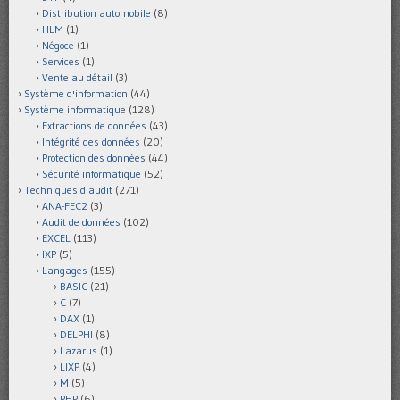
Distribution automobile
(8)
HLM
(1)
Négoce
(1)
Services
(1)
Vente au détail
(3)
Système d'information
(44)
Système informatique
(128)
Extractions de données
(43)
Intégrité des données
(20)
Protection des données
(44)
Sécurité informatique
(52)
Techniques d'audit
(271)
ANA-FEC2
(3)
Audit de données
(102)
EXCEL
(113)
IXP
(5)
Langages
(155)
BASIC
(21)
C
(7)
DAX
(1)
DELPHI
(8)
Lazarus
(1)
LIXP
(4)
M
(5)
PHP
(6)