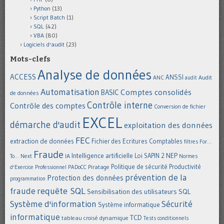
Python
(13)
Script Batch
(1)
SQL
(42)
VBA
(80)
Logiciels d'audit
(23)
Mots-clefs
Analyse de données
ACCESS
ANSSI
Audit
ANC
audit
Automatisation
Comptes consolidés
BASIC
de données
Contrôle interne
Contrôle des comptes
Conversion de fichier
EXCEL
démarche d'audit
exploitation des données
FEC
extraction de données
Fichier des Ecritures Comptables
filtres
For...
Fraude
Intelligence artificielle
NEP
IA
Loi SAPIN 2
To... Next
Normes
Politique de sécurité
Piratage
Productivité
d'Exercice Professionnel
PADoCC
prévention de la
Protection des données
programmation
requête SQL
fraude
Sensibilisation des utilisateurs
SQL
Système d'information
Sécurité
Système informatique
informatique
TCD
tableau croisé dynamique
Tests conditionnels