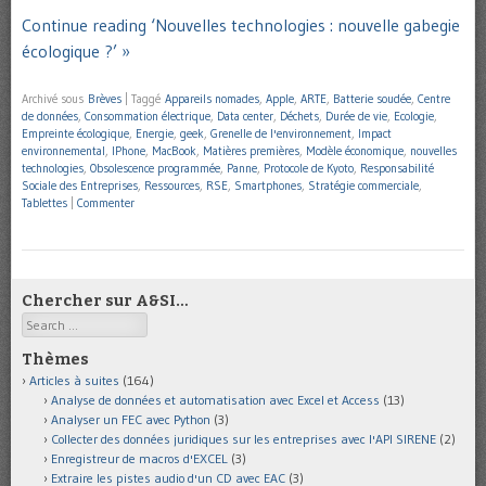
Continue reading ‘Nouvelles technologies : nouvelle gabegie
écologique ?’ »
Archivé sous
Brèves
|
Taggé
Appareils nomades
,
Apple
,
ARTE
,
Batterie soudée
,
Centre
de données
,
Consommation électrique
,
Data center
,
Déchets
,
Durée de vie
,
Ecologie
,
Empreinte écologique
,
Energie
,
geek
,
Grenelle de l'environnement
,
Impact
environnemental
,
IPhone
,
MacBook
,
Matières premières
,
Modèle économique
,
nouvelles
technologies
,
Obsolescence programmée
,
Panne
,
Protocole de Kyoto
,
Responsabilité
Sociale des Entreprises
,
Ressources
,
RSE
,
Smartphones
,
Stratégie commerciale
,
Tablettes
|
Commenter
Chercher sur A&SI…
Search
Thèmes
Articles à suites
(164)
Analyse de données et automatisation avec Excel et Access
(13)
Analyser un FEC avec Python
(3)
Collecter des données juridiques sur les entreprises avec l'API SIRENE
(2)
Enregistreur de macros d'EXCEL
(3)
Extraire les pistes audio d'un CD avec EAC
(3)