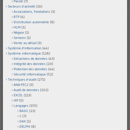
Pacioli
(7)
Secteurs d'activité
(16)
Associations, Fondations
(3)
BTP
(4)
Distribution automobile
(8)
HLM
(1)
Négoce
(1)
Services
(1)
Vente au détail
(3)
Système d'information
(44)
Système informatique
(128)
Extractions de données
(43)
Intégrité des données
(20)
Protection des données
(44)
Sécurité informatique
(52)
Techniques d'audit
(271)
ANA-FEC2
(3)
Audit de données
(102)
EXCEL
(113)
IXP
(5)
Langages
(155)
BASIC
(21)
C
(7)
DAX
(1)
DELPHI
(8)