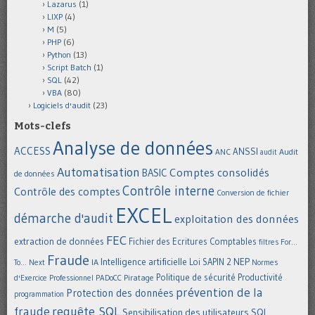
Lazarus
(1)
LIXP
(4)
M
(5)
PHP
(6)
Python
(13)
Script Batch
(1)
SQL
(42)
VBA
(80)
Logiciels d'audit
(23)
Mots-clefs
Analyse de données
ACCESS
ANSSI
Audit
ANC
audit
Automatisation
Comptes consolidés
BASIC
de données
Contrôle interne
Contrôle des comptes
Conversion de fichier
EXCEL
démarche d'audit
exploitation des données
FEC
extraction de données
Fichier des Ecritures Comptables
filtres
For...
Fraude
Intelligence artificielle
NEP
IA
Loi SAPIN 2
To... Next
Normes
Politique de sécurité
Piratage
Productivité
d'Exercice Professionnel
PADoCC
prévention de la
Protection des données
programmation
requête SQL
fraude
Sensibilisation des utilisateurs
SQL