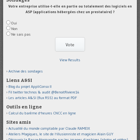
Sondages
Votre entreprise utilise-t-elle en partie ou totalement des logiciels en
ASP (applications hébergées chez un prestataire) ?
Oui
Non
Ne sais pas
View Results
Archive des sondages
Liens A&SI
Blog du projet AppliConso II
Fil twitter technos & audit @BenoitRiviere14
Les articles A&SI (flux RSS) au format PDF
Outils en ligne
Calcul du barème d'heures CNCC en ligne
Sites amis
Actualité du monde comptable par Claude RAMEIX
Ateliers Magiques, le site de l'illusionniste et magicien Alain GUY
Découvrir la Basse-Normandie par les images d'archives (photos et vidéos)