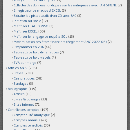
Collecter des données juridiques sur les entreprises avec l'API SIRENE
(2)
Enregistreur de macros d'EXCEL
(3)
Extraire les pistes audio d'un CD avec EAC
(3)
Initiation au Basic
(12)
Maîtriser ETAFI CONSO
(3)
Maîtriser EXCEL
(65)
Maîtriser le langage de requête SQL
(13)
Modernisation des états financiers (Règlement ANC 2022-06)
(7)
Programmer en VBA
(46)
Tableaux de bord dynamiques
(7)
Tableaux de bord visuels
(4)
TVA sur marge
(7)
Articles A&SI
(295)
Brèves
(238)
Cas pratiques
(58)
Sondages
(3)
Bibliographie
(115)
Articles
(15)
Livres & ouvrages
(33)
Sites internet
(71)
Contrôle des comptes
(197)
Comptabilité analytique
(2)
Comptes annuels
(47)
Comptes consolidés
(35)