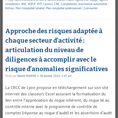
immobiliers
,
ANC
,
BOFiP
,
BTP
,
Casinos
,
CNC
,
Comptabilité
,
distribution automobile
,
Edition
,
Plan Comptable Général
,
Plan comptable professionnel
|
Commenter
Approche des risques adaptée à
chaque secteur d’activité :
articulation du niveau de
diligences à accomplir avec le
risque d’anomalies significatives
Posté par
Benoît RIVIERE
le
19 octobre 2011, 1:07 am
La CRCC de Lyon propose en téléchargement sur son site
internet des classeurs Excel assurant la formalisation du
lien entre l’appréciation du risque inhérent, du risque lié au
contrôle interne avec le programme de contrôle de
comptes (réponse au risque d’audit) et les assertions d’audit