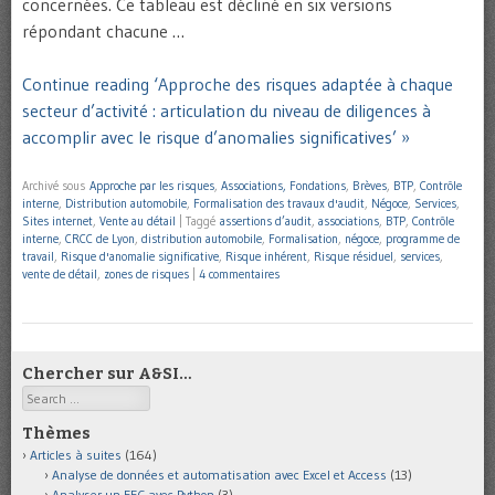
concernées. Ce tableau est décliné en six versions
répondant chacune …
Continue reading ‘Approche des risques adaptée à chaque
secteur d’activité : articulation du niveau de diligences à
accomplir avec le risque d’anomalies significatives’ »
Archivé sous
Approche par les risques
,
Associations, Fondations
,
Brèves
,
BTP
,
Contrôle
interne
,
Distribution automobile
,
Formalisation des travaux d'audit
,
Négoce
,
Services
,
Sites internet
,
Vente au détail
|
Taggé
assertions d’audit
,
associations
,
BTP
,
Contrôle
interne
,
CRCC de Lyon
,
distribution automobile
,
Formalisation
,
négoce
,
programme de
travail
,
Risque d'anomalie significative
,
Risque inhérent
,
Risque résiduel
,
services
,
vente de détail
,
zones de risques
|
4 commentaires
Chercher sur A&SI…
Search
Thèmes
Articles à suites
(164)
Analyse de données et automatisation avec Excel et Access
(13)
Analyser un FEC avec Python
(3)