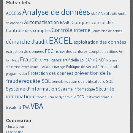
Mots-clefs
Analyse de données
ACCESS
ANSSI
Audit
ANC
audit
Automatisation
Comptes consolidés
BASIC
de données
Contrôle interne
Contrôle des comptes
Conversion de fichier
EXCEL
démarche d'audit
exploitation des données
FEC
extraction de données
Fichier des Ecritures Comptables
filtres
For...
Fraude
Intelligence artificielle
NEP
IA
Loi SAPIN 2
To... Next
Normes
Politique de sécurité
Piratage
Productivité
d'Exercice Professionnel
PADoCC
prévention de la
Protection des données
programmation
requête SQL
fraude
Sensibilisation des utilisateurs
SQL
Système d'information
Sécurité
Système informatique
informatique
TCD
tableau croisé dynamique
Tests conditionnels
VBA
TVA
traçabilité
Connexion
Inscription
Connexion