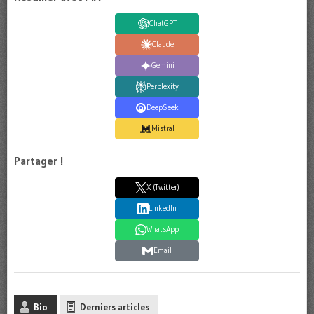
ChatGPT
Claude
Gemini
Perplexity
DeepSeek
Mistral
Partager !
X (Twitter)
LinkedIn
WhatsApp
Email
Bio
Derniers articles