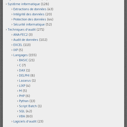
Système informatique
(128)
Extractions de données
(43)
Intégrité des données
(20)
Protection des données
(44)
Sécurité informatique
(52)
Techniques d'audit
(271)
ANA-FEC2
(3)
Audit de données
(102)
EXCEL
(113)
IXP
(5)
Langages
(155)
BASIC
(21)
C
(7)
DAX
(1)
DELPHI
(8)
Lazarus
(1)
LIXP
(4)
M
(5)
PHP
(6)
Python
(13)
Script Batch
(1)
SQL
(42)
VBA
(80)
Logiciels d'audit
(23)