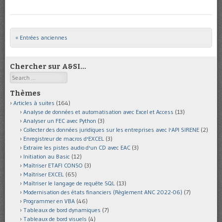
« Entrées anciennes
Post navigation
Chercher sur A&SI…
Search
Thèmes
Articles à suites
(164)
Analyse de données et automatisation avec Excel et Access
(13)
Analyser un FEC avec Python
(3)
Collecter des données juridiques sur les entreprises avec l'API SIRENE
(2)
Enregistreur de macros d'EXCEL
(3)
Extraire les pistes audio d'un CD avec EAC
(3)
Initiation au Basic
(12)
Maîtriser ETAFI CONSO
(3)
Maîtriser EXCEL
(65)
Maîtriser le langage de requête SQL
(13)
Modernisation des états financiers (Règlement ANC 2022-06)
(7)
Programmer en VBA
(46)
Tableaux de bord dynamiques
(7)
Tableaux de bord visuels
(4)