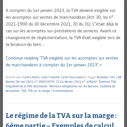
A compter du 1er janvier 2023, la TVA devient exigible sur
les acomptes sur ventes de marchandises (Art. 30, loi n°
2021-1900 du 30 décembre 2021, JO du 31). C’était déjà le
cas sur les acomptes sur prestations de services. Avant ce
changement de réglementation, la TVA était exigible lors de
la livraison du bien …
Continue reading ‘TVA exigible sur les acomptes sur ventes
de marchandises à compter du 1er janvier 2023’ »
Archivé sous
Cycle Clients
,
Cycle Fiscalité
,
Cycle Fournisseurs
|
Taggé
Acompte
,
CA3
,
CAA
Nantes 28 mai 2021 n° 19NT03579
,
CE 24 février 2021 n° 429647
,
Directive TVA
,
Exigibilité de la TVA
,
facturation
,
Mentions obligatoires sur les factures
,
Système de
facturation
,
TVA
,
TVA sur la marge
|
9 commentaires
Le régime de la TVA sur la marge :
6ème partie – Exemples de calcul