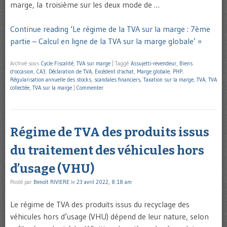
marge, la troisième sur les deux mode de …
Continue reading ‘Le régime de la TVA sur la marge : 7ème
partie – Calcul en ligne de la TVA sur la marge globale’ »
Archivé sous
Cycle Fiscalité
,
TVA sur marge
|
Taggé
Assujetti-revendeur
,
Biens
d'occasion
,
CA3
,
Déclaration de TVA
,
Excédent d'achat
,
Marge globale
,
PHP
,
Régularisation annuelle des stocks
,
scandales financiers
,
Taxation sur la marge
,
TVA
,
TVA
collectée
,
TVA sur la marge
|
Commenter
Régime de TVA des produits issus
du traitement des véhicules hors
d’usage (VHU)
Posté par
Benoît RIVIERE
le
23 avril 2022, 8:18 am
Le régime de TVA des produits issus du recyclage des
véhicules hors d’usage (VHU) dépend de leur nature, selon