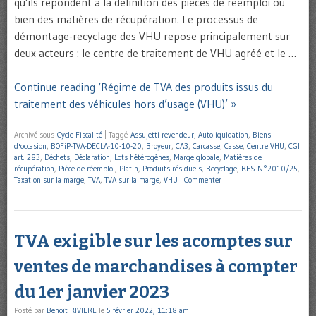
qu’ils répondent à la définition des pièces de réemploi ou
bien des matières de récupération. Le processus de
démontage-recyclage des VHU repose principalement sur
deux acteurs : le centre de traitement de VHU agréé et le …
Continue reading ‘Régime de TVA des produits issus du
traitement des véhicules hors d’usage (VHU)’ »
Archivé sous
Cycle Fiscalité
|
Taggé
Assujetti-revendeur
,
Autoliquidation
,
Biens
d'occasion
,
BOFiP-TVA-DECLA-10-10-20
,
Broyeur
,
CA3
,
Carcasse
,
Casse
,
Centre VHU
,
CGI
art. 283
,
Déchets
,
Déclaration
,
Lots hétérogènes
,
Marge globale
,
Matières de
récupération
,
Pièce de réemploi
,
Platin
,
Produits résiduels
,
Recyclage
,
RES N°2010/25
,
Taxation sur la marge
,
TVA
,
TVA sur la marge
,
VHU
|
Commenter
TVA exigible sur les acomptes sur
ventes de marchandises à compter
du 1er janvier 2023
Posté par
Benoît RIVIERE
le
5 février 2022, 11:18 am