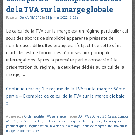
de la TVA sur la marge globale
Posté par
Benoît RIVIERE
le
31 janvier 2022, 6:55 am
Le calcul de la TVA sur la marge est un régime particulier qui
sous des abords de simplicité apparente présente de
nombreuses difficultés pratiques. L’objectif de cette série
d’articles est de fournir des réponses aux principales
interrogations. Après la première partie consacrée à la
présentation du régime, la deuxième dédiée au calcul de la
marge, …
Continue reading ‘Le régime de la TVA sur la marge : 6ème
partie – Exemples de calcul de la TVA sur la marge globale’
»
Archivé sous
Cycle Fiscalité
,
TVA sur marge
|
Taggé
BOI-TVA-SECT-90-30
,
Casse
,
Compte
445840
,
Excédent d'achat
,
Huiles minérales usagées
,
Marge globale
,
Rechapage de
pneumatiques
,
Régularisation
,
Taxation sur la marge
,
Tenue de comptabilité
,
TVA sur la
marge
|
2 commentaires