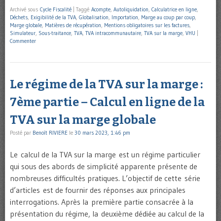
Archivé sous
Cycle Fiscalité
|
Taggé
Acompte
,
Autoliquidation
,
Calculatrice en ligne
,
Déchets
,
Exigibilité de la TVA
,
Globalisation
,
Importation
,
Marge au coup par coup
,
Marge globale
,
Matières de récupération
,
Mentions obligatoires sur les factures
,
Simulateur
,
Sous-traitance
,
TVA
,
TVA intracommunautaire
,
TVA sur la marge
,
VHU
|
Commenter
Le régime de la TVA sur la marge :
7ème partie – Calcul en ligne de la
TVA sur la marge globale
Posté par
Benoît RIVIERE
le
30 mars 2023, 1:46 pm
Le calcul de la TVA sur la marge est un régime particulier
qui sous des abords de simplicité apparente présente de
nombreuses difficultés pratiques. L’objectif de cette série
d’articles est de fournir des réponses aux principales
interrogations. Après la première partie consacrée à la
présentation du régime, la deuxième dédiée au calcul de la