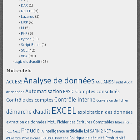
DAX
(1)
DELPHI
(8)
Lazarus
(1)
LIXP
(4)
M
(5)
PHP
(6)
Python
(13)
Script Batch
(1)
SQL
(42)
VBA
(80)
Logiciels d'audit
(23)
Mots-clefs
Analyse de données
ACCESS
ANSSI
Audit
ANC
audit
Automatisation
Comptes consolidés
BASIC
de données
Contrôle interne
Contrôle des comptes
Conversion de fichier
EXCEL
démarche d'audit
exploitation des données
FEC
extraction de données
Fichier des Ecritures Comptables
filtres
For...
Fraude
Intelligence artificielle
NEP
IA
Loi SAPIN 2
To... Next
Normes
Politique de sécurité
Piratage
Productivité
d'Exercice Professionnel
PADoCC