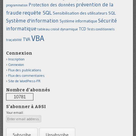
prévention de la
Protection des données
programmation
requête SQL
fraude
Sensibilisation des utilisateurs
SQL
Système d'information
Sécurité
Système informatique
informatique
TCD
tableau croisé dynamique
Tests conditionnels
VBA
TVA
traçabilité
Connexion
Inscription
Connexion
Flux des publications
Flux des commentaires
Site de WordPress-FR
Nombre d'abonnés
10781
S'abonner à A&SI
Your email: