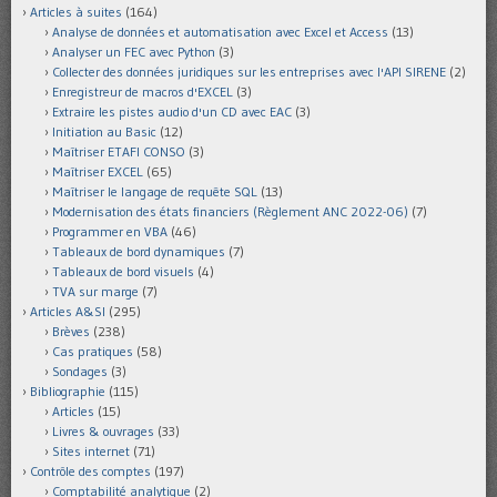
Articles à suites
(164)
Analyse de données et automatisation avec Excel et Access
(13)
Analyser un FEC avec Python
(3)
Collecter des données juridiques sur les entreprises avec l'API SIRENE
(2)
Enregistreur de macros d'EXCEL
(3)
Extraire les pistes audio d'un CD avec EAC
(3)
Initiation au Basic
(12)
Maîtriser ETAFI CONSO
(3)
Maîtriser EXCEL
(65)
Maîtriser le langage de requête SQL
(13)
Modernisation des états financiers (Règlement ANC 2022-06)
(7)
Programmer en VBA
(46)
Tableaux de bord dynamiques
(7)
Tableaux de bord visuels
(4)
TVA sur marge
(7)
Articles A&SI
(295)
Brèves
(238)
Cas pratiques
(58)
Sondages
(3)
Bibliographie
(115)
Articles
(15)
Livres & ouvrages
(33)
Sites internet
(71)
Contrôle des comptes
(197)
Comptabilité analytique
(2)