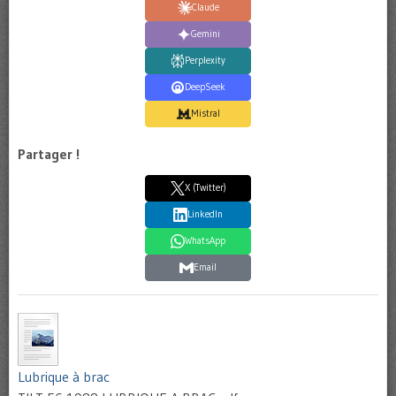
Claude
Gemini
Perplexity
DeepSeek
Mistral
Partager !
X (Twitter)
LinkedIn
WhatsApp
Email
Lubrique à brac