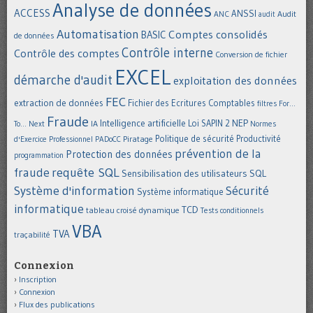
Analyse de données
ACCESS
ANSSI
Audit
ANC
audit
Automatisation
Comptes consolidés
BASIC
de données
Contrôle interne
Contrôle des comptes
Conversion de fichier
EXCEL
démarche d'audit
exploitation des données
FEC
extraction de données
Fichier des Ecritures Comptables
filtres
For...
Fraude
Intelligence artificielle
NEP
IA
Loi SAPIN 2
To... Next
Normes
Politique de sécurité
Piratage
Productivité
d'Exercice Professionnel
PADoCC
prévention de la
Protection des données
programmation
requête SQL
fraude
Sensibilisation des utilisateurs
SQL
Système d'information
Sécurité
Système informatique
informatique
TCD
tableau croisé dynamique
Tests conditionnels
VBA
TVA
traçabilité
Connexion
Inscription
Connexion
Flux des publications