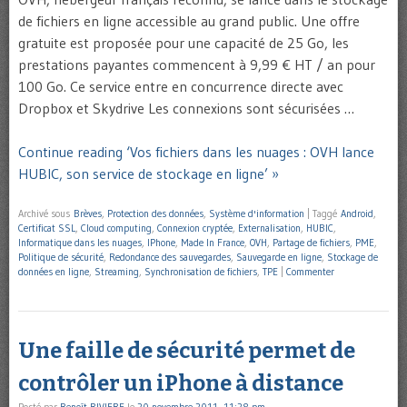
de fichiers en ligne accessible au grand public. Une offre
gratuite est proposée pour une capacité de 25 Go, les
prestations payantes commencent à 9,99 € HT / an pour
100 Go. Ce service entre en concurrence directe avec
Dropbox et Skydrive Les connexions sont sécurisées …
Continue reading ‘Vos fichiers dans les nuages : OVH lance
HUBIC, son service de stockage en ligne’ »
Archivé sous
Brèves
,
Protection des données
,
Système d'information
|
Taggé
Android
,
Certificat SSL
,
Cloud computing
,
Connexion cryptée
,
Externalisation
,
HUBIC
,
Informatique dans les nuages
,
IPhone
,
Made In France
,
OVH
,
Partage de fichiers
,
PME
,
Politique de sécurité
,
Redondance des sauvegardes
,
Sauvegarde en ligne
,
Stockage de
données en ligne
,
Streaming
,
Synchronisation de fichiers
,
TPE
|
Commenter
Une faille de sécurité permet de
contrôler un iPhone à distance