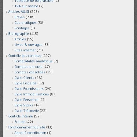
Tableaux de bord visuels
(4)
TVA sur marge
(7)
Articles A&SI
(295)
Brèves
(238)
Cas pratiques
(58)
Sondages
(3)
Bibliographie
(115)
Articles
(15)
Livres & ouvrages
(33)
Sites internet
(71)
Contrôle des comptes
(197)
Comptabilité analytique
(2)
Comptes annuels
(47)
Comptes consolidés
(35)
Cycle Clients
(28)
Cycle Fiscalité
(52)
Cycle Fournisseurs
(29)
Cycle Immobilisations
(8)
Cycle Personnel
(17)
Cycle Stocks
(14)
Cycle Trésorerie
(22)
Contrôle interne
(52)
Fraude
(42)
Fonctionnement du site
(13)
Appel à contribution
(1)