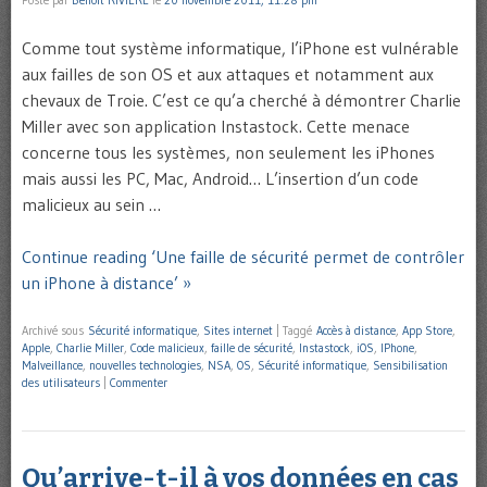
Posté par
Benoît RIVIERE
le
20 novembre 2011, 11:28 pm
Comme tout système informatique, l’iPhone est vulnérable
aux failles de son OS et aux attaques et notamment aux
chevaux de Troie. C’est ce qu’a cherché à démontrer Charlie
Miller avec son application Instastock. Cette menace
concerne tous les systèmes, non seulement les iPhones
mais aussi les PC, Mac, Android… L’insertion d’un code
malicieux au sein …
Continue reading ‘Une faille de sécurité permet de contrôler
un iPhone à distance’ »
Archivé sous
Sécurité informatique
,
Sites internet
|
Taggé
Accès à distance
,
App Store
,
Apple
,
Charlie Miller
,
Code malicieux
,
faille de sécurité
,
Instastock
,
iOS
,
IPhone
,
Malveillance
,
nouvelles technologies
,
NSA
,
OS
,
Sécurité informatique
,
Sensibilisation
des utilisateurs
|
Commenter
Qu’arrive-t-il à vos données en cas