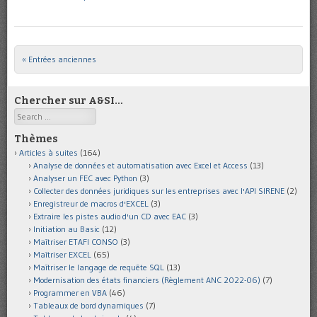
« Entrées anciennes
Post navigation
Chercher sur A&SI…
Search
Thèmes
Articles à suites
(164)
Analyse de données et automatisation avec Excel et Access
(13)
Analyser un FEC avec Python
(3)
Collecter des données juridiques sur les entreprises avec l'API SIRENE
(2)
Enregistreur de macros d'EXCEL
(3)
Extraire les pistes audio d'un CD avec EAC
(3)
Initiation au Basic
(12)
Maîtriser ETAFI CONSO
(3)
Maîtriser EXCEL
(65)
Maîtriser le langage de requête SQL
(13)
Modernisation des états financiers (Règlement ANC 2022-06)
(7)
Programmer en VBA
(46)
Tableaux de bord dynamiques
(7)