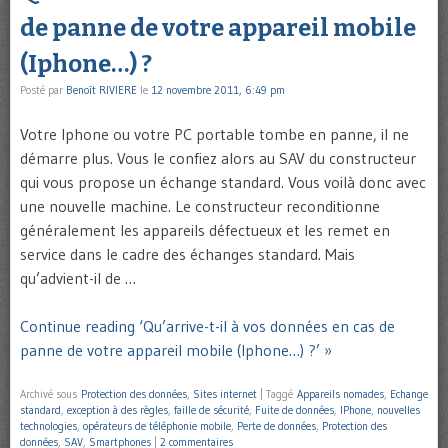
de panne de votre appareil mobile
(Iphone…) ?
Posté par
Benoît RIVIERE
le
12 novembre 2011, 6:49 pm
Votre Iphone ou votre PC portable tombe en panne, il ne
démarre plus. Vous le confiez alors au SAV du constructeur
qui vous propose un échange standard. Vous voilà donc avec
une nouvelle machine. Le constructeur reconditionne
généralement les appareils défectueux et les remet en
service dans le cadre des échanges standard. Mais
qu’advient-il de …
Continue reading ‘Qu’arrive-t-il à vos données en cas de
panne de votre appareil mobile (Iphone…) ?’ »
Archivé sous
Protection des données
,
Sites internet
|
Taggé
Appareils nomades
,
Echange
standard
,
exception à des règles
,
faille de sécurité
,
Fuite de données
,
IPhone
,
nouvelles
technologies
,
opérateurs de téléphonie mobile
,
Perte de données
,
Protection des
données
,
SAV
,
Smartphones
|
2 commentaires