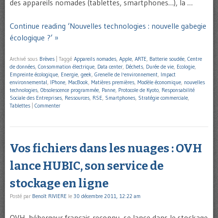
des appareils nomades (tablettes, smartphones…), la …
Continue reading ‘Nouvelles technologies : nouvelle gabegie
écologique ?’ »
Archivé sous
Brèves
|
Taggé
Appareils nomades
,
Apple
,
ARTE
,
Batterie soudée
,
Centre
de données
,
Consommation électrique
,
Data center
,
Déchets
,
Durée de vie
,
Ecologie
,
Empreinte écologique
,
Energie
,
geek
,
Grenelle de l'environnement
,
Impact
environnemental
,
IPhone
,
MacBook
,
Matières premières
,
Modèle économique
,
nouvelles
technologies
,
Obsolescence programmée
,
Panne
,
Protocole de Kyoto
,
Responsabilité
Sociale des Entreprises
,
Ressources
,
RSE
,
Smartphones
,
Stratégie commerciale
,
Tablettes
|
Commenter
Vos fichiers dans les nuages : OVH
lance HUBIC, son service de
stockage en ligne
Posté par
Benoît RIVIERE
le
30 décembre 2011, 12:22 am
OVH, hébergeur français reconnu, se lance dans le stockage