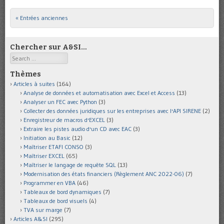
« Entrées anciennes
Post navigation
Chercher sur A&SI…
Search
Thèmes
Articles à suites
(164)
Analyse de données et automatisation avec Excel et Access
(13)
Analyser un FEC avec Python
(3)
Collecter des données juridiques sur les entreprises avec l'API SIRENE
(2)
Enregistreur de macros d'EXCEL
(3)
Extraire les pistes audio d'un CD avec EAC
(3)
Initiation au Basic
(12)
Maîtriser ETAFI CONSO
(3)
Maîtriser EXCEL
(65)
Maîtriser le langage de requête SQL
(13)
Modernisation des états financiers (Règlement ANC 2022-06)
(7)
Programmer en VBA
(46)
Tableaux de bord dynamiques
(7)
Tableaux de bord visuels
(4)
TVA sur marge
(7)
Articles A&SI
(295)