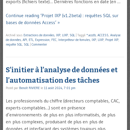
exports (fichiers texte)… Dernières fonctions en date (en …
Continue reading ‘Projet IXP (v1.2beta) : requêtes SQL sur
bases de données Access’ »
Archivé sous
Extractions de données
,
IXP
,
LIXP
,
SQL
|
Taggé
*.accdb
,
ACCESS
,
Analyse
de données
,
API
,
ETL
,
Expression
,
FEC
,
Interpréteur de fomules
,
IXP
,
LIXP
,
Projet IXP
,
requête SQL
,
SQL
|
Commenter
S’initier à l’analyse de données et
l’automatisation des tâches
Posté par
Benoît RIVIERE
le
11 août 2024, 7:01 pm
Les professionnels du chiffre (directeurs comptables, CAC,
experts-comptables…) sont en présence
d’environnements de plus en plus informatisés, de plus
en plus complexes, produisant de plus en plus de
données et interfaçant des systèmes toujours plus