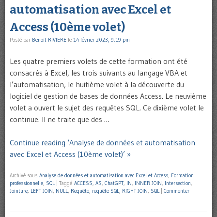
automatisation avec Excel et
Access (10ème volet)
Posté par
Benoît RIVIERE
le
14 février 2023, 9:19 pm
Les quatre premiers volets de cette formation ont été
consacrés à Excel, les trois suivants au langage VBA et
l’automatisation, le huitième volet à la découverte du
logiciel de gestion de bases de données Access. Le neuvième
volet a ouvert le sujet des requêtes SQL. Ce dixième volet le
continue. Il ne traite que des …
Continue reading ‘Analyse de données et automatisation
avec Excel et Access (10ème volet)’ »
Archivé sous
Analyse de données et automatisation avec Excel et Access
,
Formation
professionnelle
,
SQL
|
Taggé
ACCESS
,
AS
,
ChatGPT
,
IN
,
INNER JOIN
,
Intersection
,
Jointure
,
LEFT JOIN
,
NULL
,
Requête
,
requête SQL
,
RIGHT JOIN
,
SQL
|
Commenter