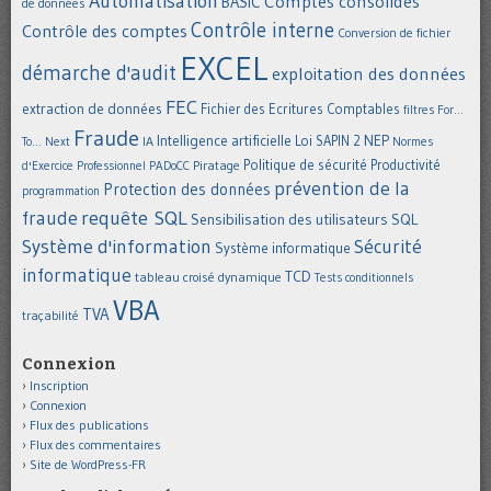
Automatisation
Comptes consolidés
BASIC
de données
Contrôle interne
Contrôle des comptes
Conversion de fichier
EXCEL
démarche d'audit
exploitation des données
FEC
extraction de données
Fichier des Ecritures Comptables
filtres
For...
Fraude
Intelligence artificielle
NEP
IA
Loi SAPIN 2
To... Next
Normes
Politique de sécurité
Piratage
Productivité
d'Exercice Professionnel
PADoCC
prévention de la
Protection des données
programmation
requête SQL
fraude
Sensibilisation des utilisateurs
SQL
Système d'information
Sécurité
Système informatique
informatique
TCD
tableau croisé dynamique
Tests conditionnels
VBA
TVA
traçabilité
Connexion
Inscription
Connexion
Flux des publications
Flux des commentaires
Site de WordPress-FR