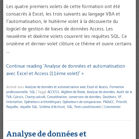
Les quatre premiers volets de cette formation ont été
consacrés à Excel, les trois suivants au langage VBA et
l’automatisation, le huitième volet à la découverte du
logiciel de gestion de bases de données Access. Les
neuvième et dixième volets couvrent les requêtes SQL. Ce
onzième et dernier volet clôture ce thème et ouvre certains
…
Continue reading ‘Analyse de données et automatisation
avec Excel et Access (11ème volet)’ »
Archivé sous
Analyse de données et automatisation avec Excel et Access
,
Formation
professionnelle
,
SQL
|
Taggé
ACCESS
,
Algèbre de Boole
,
Analyse de données
,
Audit de la
TVA
,
Calculs
,
Champ calculé
,
Concaténation
,
conversion de données
,
Doublons
,
IIF
,
Imbrication
,
Opérateurs arithmétiques
,
Opérateurs de comparaison
,
PADoCC
,
Priorité
,
Requête
,
requête SQL
,
Schéma d'écriture
,
SQL
,
Tests conditionnels
|
Commenter
Analyse de données et