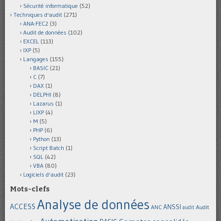
Sécurité informatique
(52)
Techniques d'audit
(271)
ANA-FEC2
(3)
Audit de données
(102)
EXCEL
(113)
IXP
(5)
Langages
(155)
BASIC
(21)
C
(7)
DAX
(1)
DELPHI
(8)
Lazarus
(1)
LIXP
(4)
M
(5)
PHP
(6)
Python
(13)
Script Batch
(1)
SQL
(42)
VBA
(80)
Logiciels d'audit
(23)
Mots-clefs
Analyse de données
ACCESS
ANSSI
Audit
ANC
audit