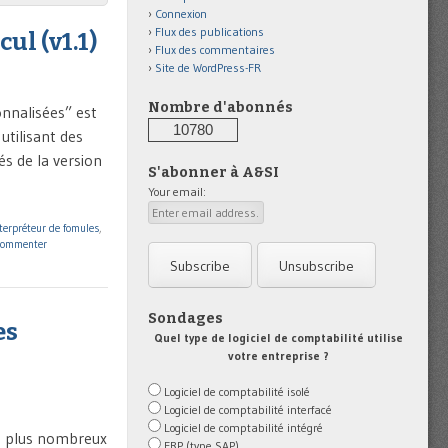
Connexion
Flux des publications
ul (v1.1)
Flux des commentaires
Site de WordPress-FR
Nombre d'abonnés
onnalisées” est
10780
utilisant des
és de la version
S'abonner à A&SI
Your email:
terpréteur de fomules
,
ommenter
Sondages
es
Quel type de logiciel de comptabilité utilise
votre entreprise ?
Logiciel de comptabilité isolé
Logiciel de comptabilité interfacé
Logiciel de comptabilité intégré
en plus nombreux
ERP (type SAP)