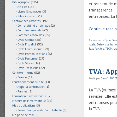
Bibliographie
(115)
et rendent de mu
Articles
(15)
transparence. Il
Livres & ouvrages
(33)
entreprises. La
Sites internet
(71)
Contrôle des comptes
(197)
Comptabilité analytique
(2)
Continue reading
Comptes annuels
(47)
Comptes consolidés
(35)
Cycle Clients
(28)
Archivé sous
Cycle Fisca
Cycle Fiscalité
(52)
locale
,
Data-visualisati
Taxe foncière
,
TEOM
,
tr
Cycle Fournisseurs
(29)
Cycle Immobilisations
(8)
Cycle Personnel
(17)
Cycle Stocks
(14)
Cycle Trésorerie
(22)
TVA : App
Contrôle interne
(52)
Fraude
(42)
Posté par
Benoît RIVIE
Fonctionnement du site
(13)
Appel à contribution
(1)
La TVA (ou taxe 
Pannes
(2)
services. Elle e
Formation professionnelle
(26)
Histoire de l'informatique
(15)
entreprises pour
Mes publications
(3)
la TVA : …
Revue Française de Comptabilité
(3)
On parle de moi
(5)