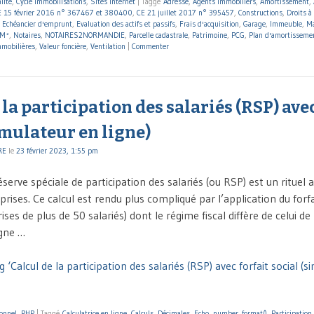
lité
,
Cycle Immobilisations
,
Sites internet
|
Taggé
Adresse
,
Agents immobiliers
,
Amortissement
,
E 15 février 2016 n° 367467 et 380400
,
CE 21 juillet 2017 n° 395457
,
Constructions
,
Droits à
,
Echéancier d'emprunt
,
Evaluation des actifs et passifs
,
Frais d'acquisition
,
Garage
,
Immeuble
,
Ma
M²
,
Notaires
,
NOTAIRES2NORMANDIE
,
Parcelle cadastrale
,
Patrimoine
,
PCG
,
Plan d'amortisseme
mmobilières
,
Valeur foncière
,
Ventilation
|
Commenter
 la participation des salariés (RSP) avec
imulateur en ligne)
RE
le
23 février 2023, 1:55 pm
réserve spéciale de participation des salariés (ou RSP) est un ritue
ises. Ce calcul est rendu plus compliqué par l’application du forfa
ises de plus de 50 salariés) dont le régime fiscal diffère de celui de
igne …
 ‘Calcul de la participation des salariés (RSP) avec forfait social (
sonnel
,
PHP
|
Taggé
Calculatrice en ligne
,
Calculs
,
Décimales
,
Echo
,
number_format()
,
Participation