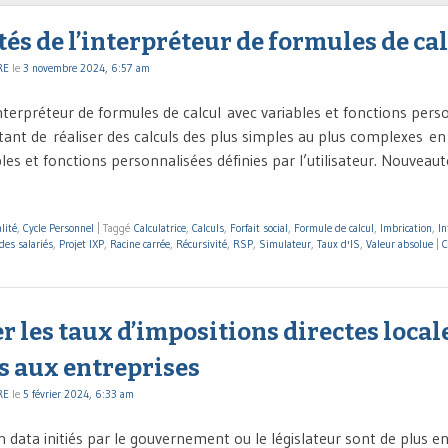
s de l’interpréteur de formules de calc
RE
le
3 novembre 2024, 6:57 am
nterpréteur de formules de calcul avec variables et fonctions pers
ant de réaliser des calculs des plus simples au plus complexes en 
les et fonctions personnalisées définies par l’utilisateur. Nouveaut
lité
,
Cycle Personnel
|
Taggé
Calculatrice
,
Calculs
,
Forfait social
,
Formule de calcul
,
Imbrication
,
In
des salariés
,
Projet IXP
,
Racine carrée
,
Récursivité
,
RSP
,
Simulateur
,
Taux d'IS
,
Valeur absolue
|
C
r les taux d’impositions directes local
s aux entreprises
RE
le
5 février 2024, 6:33 am
n data initiés par le gouvernement ou le législateur sont de plus 