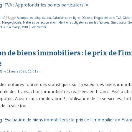
 ‘TVA : Approfondir les points particuliers’ »
lité
|
Taggé
Acompte
,
Autoliquidation
,
Calculatrice en ligne
,
Déchets
,
Exigibilité de la TVA
,
Global
p
,
Marge globale
,
Matières de récupération
,
Mentions obligatoires sur les factures
,
Simulateur
,
So
VA sur la marge
,
VHU
|
Commenter
n de biens immobiliers : le prix de l’i
e
RE
le
11 mars 2023, 11:01 am
 des notaires fournit des statistiques sur la valeur des biens immobi
mble des transactions immobilières réalisées en France. Aisé à utili
ratuit. A user sans modération ! L’utilisation de ce service est fort s
de la ville (ou …
 ‘Evaluation de biens immobiliers : le prix de l’immobilier en Fran