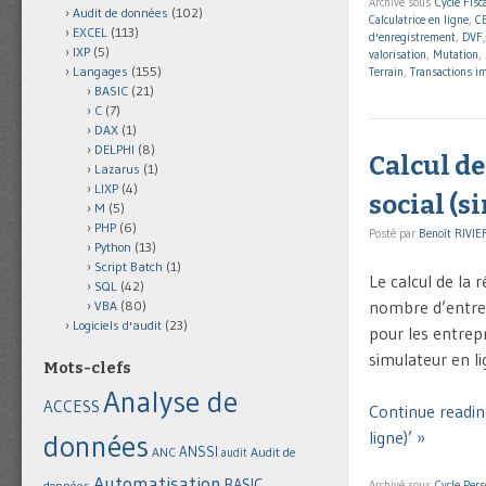
Archivé sous
Cycle Fisca
Audit de données
(102)
Calculatrice en ligne
,
C
EXCEL
(113)
d'enregistrement
,
DVF
IXP
(5)
valorisation
,
Mutation
,
Langages
(155)
Terrain
,
Transactions i
BASIC
(21)
C
(7)
DAX
(1)
DELPHI
(8)
Calcul de
Lazarus
(1)
LIXP
(4)
social (s
M
(5)
PHP
(6)
Posté par
Benoît RIVIE
Python
(13)
Script Batch
(1)
Le calcul de la 
SQL
(42)
nombre d’entrepr
VBA
(80)
Logiciels d'audit
(23)
pour les entrepr
simulateur en l
Mots-clefs
Analyse de
ACCESS
Continue reading
ligne)’ »
données
ANSSI
Audit de
ANC
audit
Automatisation
BASIC
données
Archivé sous
Cycle Per