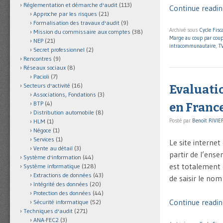
Réglementation et démarche d'audit
(113)
Continue reading
Approche par les risques
(21)
Formalisation des travaux d'audit
(9)
Archivé sous
Cycle Fisca
Mission du commissaire aux comptes
(38)
Marge au coup par cou
NEP
(21)
intracommunautaire
,
T
Secret professionnel
(2)
Rencontres
(9)
Réseaux sociaux
(8)
Pacioli
(7)
Secteurs d'activité
(16)
Evaluatio
Associations, Fondations
(3)
BTP
(4)
en Franc
Distribution automobile
(8)
Posté par
Benoît RIVIE
HLM
(1)
Négoce
(1)
Services
(1)
Le site internet
Vente au détail
(3)
partir de l’ense
Système d'information
(44)
est totalement g
Système informatique
(128)
Extractions de données
(43)
de saisir le nom 
Intégrité des données
(20)
Protection des données
(44)
Continue reading
Sécurité informatique
(52)
Techniques d'audit
(271)
ANA-FEC2
(3)