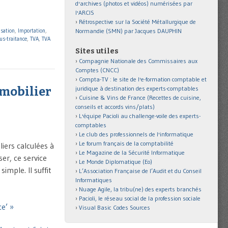
d'archives (photos et vidéos) numérisées par
l'ARCIS
Rétrospective sur la Société Métallurgique de
Normandie (SMN) par Jacques DAUPHIN
isation
,
Importation
,
us-traitance
,
TVA
,
TVA
Sites utiles
Compagnie Nationale des Commissaires aux
Comptes (CNCC)
Compta-TV : le site de l'e-formation comptable et
mmobilier
juridique à destination des experts-comptables
Cuisine & Vins de France (Recettes de cuisine,
conseils et accords vins/plats)
L'équipe Pacioli au challenge-voile des experts-
comptables
Le club des professionnels de l'informatique
Le forum français de la comptabilité
liers calculées à
Le Magazine de la Sécurité Informatique
ser, ce service
Le Monde Diplomatique (Eo)
imple. Il suffit
L’Association Française de l’Audit et du Conseil
Informatiques
Nuage Agile, la tribu(ne) des experts branchés
Pacioli, le réseau social de la profession sociale
ce’ »
Visual Basic Codes Sources