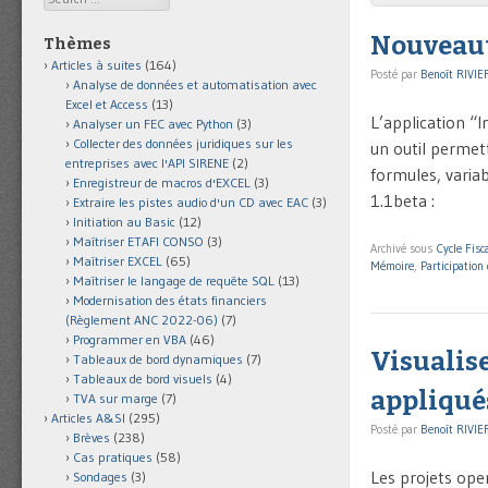
Nouveauté
Thèmes
Articles à suites
(164)
Posté par
Benoît RIVIE
Analyse de données et automatisation avec
Excel et Access
(13)
L’application “I
Analyser un FEC avec Python
(3)
Collecter des données juridiques sur les
un outil permett
entreprises avec l'API SIRENE
(2)
formules, variab
Enregistreur de macros d'EXCEL
(3)
1.1beta :
Extraire les pistes audio d'un CD avec EAC
(3)
Initiation au Basic
(12)
Maîtriser ETAFI CONSO
(3)
Archivé sous
Cycle Fisca
Maîtriser EXCEL
(65)
Mémoire
,
Participation 
Maîtriser le langage de requête SQL
(13)
Modernisation des états financiers
(Règlement ANC 2022-06)
(7)
Programmer en VBA
(46)
Visualise
Tableaux de bord dynamiques
(7)
Tableaux de bord visuels
(4)
appliqué
TVA sur marge
(7)
Articles A&SI
(295)
Posté par
Benoît RIVIE
Brèves
(238)
Cas pratiques
(58)
Les projets ope
Sondages
(3)