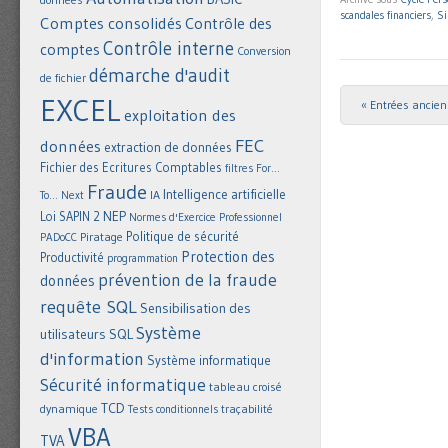
scandales financiers
,
Si
Comptes consolidés
Contrôle des
Contrôle interne
comptes
Conversion
démarche d'audit
de fichier
EXCEL
« Entrées ancie
Post navigat
exploitation des
FEC
données
extraction de données
Fichier des Ecritures Comptables
filtres
For...
Fraude
Intelligence artificielle
IA
To... Next
NEP
Loi SAPIN 2
Normes d'Exercice Professionnel
Politique de sécurité
Piratage
PADoCC
Protection des
Productivité
programmation
prévention de la fraude
données
requête SQL
Sensibilisation des
Système
utilisateurs
SQL
d'information
Système informatique
Sécurité informatique
tableau croisé
TCD
dynamique
Tests conditionnels
traçabilité
VBA
TVA