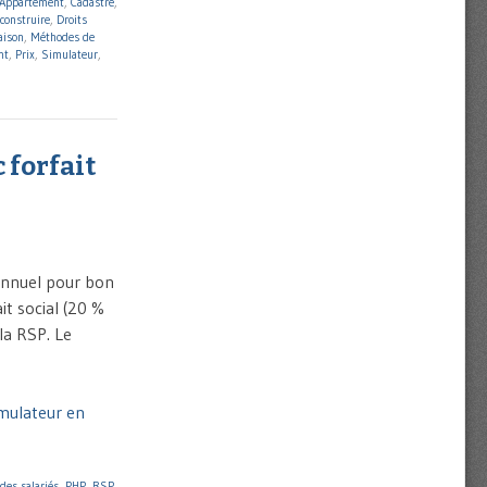
Appartement
,
Cadastre
,
 construire
,
Droits
ison
,
Méthodes de
nt
,
Prix
,
Simulateur
,
 forfait
l annuel pour bon
it social (20 %
 la RSP. Le
simulateur en
 des salariés
,
PHP
,
RSP
,