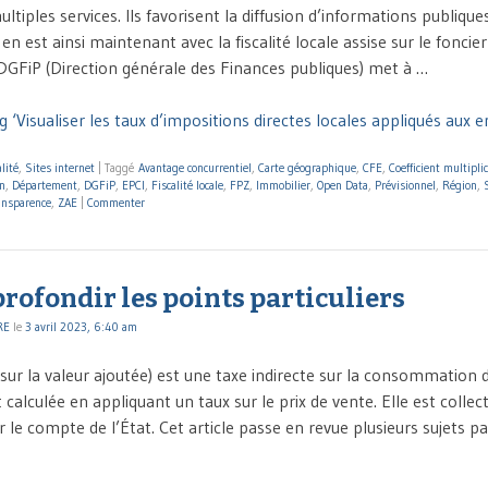
ltiples services. Ils favorisent la diffusion d’informations publiques
 en est ainsi maintenant avec la fiscalité locale assise sur le foncie
 DGFiP (Direction générale des Finances publiques) met à …
 ‘Visualiser les taux d’impositions directes locales appliqués aux e
lité
,
Sites internet
|
Taggé
Avantage concurrentiel
,
Carte géographique
,
CFE
,
Coefficient multipli
on
,
Département
,
DGFiP
,
EPCI
,
Fiscalité locale
,
FPZ
,
Immobilier
,
Open Data
,
Prévisionnel
,
Région
,
ansparence
,
ZAE
|
Commenter
rofondir les points particuliers
RE
le
3 avril 2023, 6:40 am
sur la valeur ajoutée) est une taxe indirecte sur la consommation 
st calculée en appliquant un taux sur le prix de vente. Elle est collec
 le compte de l’État. Cet article passe en revue plusieurs sujets part