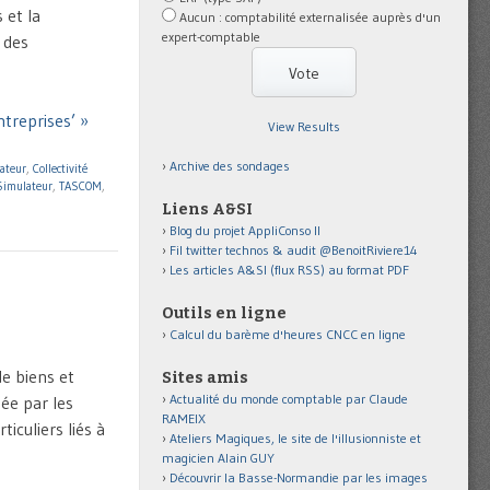
 et la
Aucun : comptabilité externalisée auprès d'un
expert-comptable
r des
ntreprises’ »
View Results
Archive des sondages
cateur
,
Collectivité
Simulateur
,
TASCOM
,
Liens A&SI
Blog du projet AppliConso II
Fil twitter technos & audit @BenoitRiviere14
Les articles A&SI (flux RSS) au format PDF
Outils en ligne
Calcul du barème d'heures CNCC en ligne
de biens et
Sites amis
Actualité du monde comptable par Claude
tée par les
RAMEIX
iculiers liés à
Ateliers Magiques, le site de l'illusionniste et
magicien Alain GUY
Découvrir la Basse-Normandie par les images