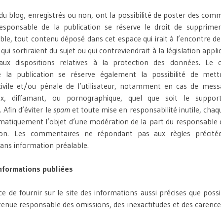
s du blog, enregistrés ou non, ont la possibilité de poster des com
responsable de la publication se réserve le droit de supprime
le, tout contenu déposé dans cet espace qui irait à l’encontre d
 qui sortiraient du sujet ou qui contreviendrait à la législation appl
 aux dispositions relatives à la protection des données. Le 
 la publication se réserve également la possibilité de met
 civile et/ou pénale de l’utilisateur, notamment en cas de mess
ieux, diffamant, ou pornographique, quel que soit le support 
Afin d’éviter le
spam
et toute mise en responsabilité inutile, ch
ématiquement l’objet d’une modération de la part du responsable d
tion. Les commentaires ne répondant pas aux règles précitée
sans information préalable.
informations publiées
ce de fournir sur le site des informations aussi précises que possib
tenue responsable des omissions, des inexactitudes et des carence