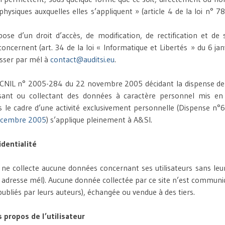
hysiques auxquelles elles s’appliquent » (article 4 de la loi n° 78
ispose d’un droit d’accès, de modification, de rectification et de
concernent (art. 34 de la loi « Informatique et Libertés » du 6 jan
esser par mél à
contact@auditsi.eu
.
n CNIL n° 2005-284 du 22 novembre 2005 décidant la dispense de 
usant ou collectant des données à caractère personnel mis e
ns le cadre d’une activité exclusivement personnelle (Dispense n°6
écembre 2005
)
s’applique pleinement à A&SI.
identialité
t ne collecte aucune données concernant ses utilisateurs sans l
 adresse mél). Aucune donnée collectée par ce site n’est communi
bliés par leurs auteurs), échangée ou vendue à des tiers.
 propos de l’utilisateur