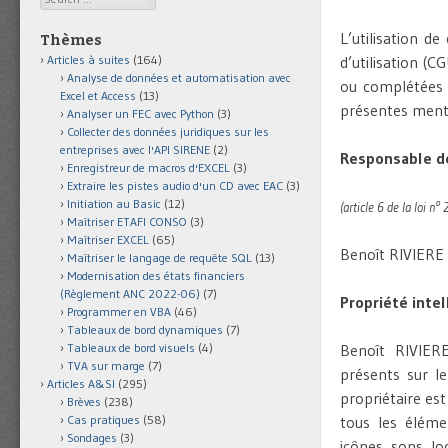
L’utilisation de
Thèmes
Articles à suites
(164)
d’utilisation (C
Analyse de données et automatisation avec
ou complétées à
Excel et Access
(13)
présentes menti
Analyser un FEC avec Python
(3)
Collecter des données juridiques sur les
entreprises avec l'API SIRENE
(2)
Responsable de 
Enregistreur de macros d'EXCEL
(3)
Extraire les pistes audio d'un CD avec EAC
(3)
Initiation au Basic
(12)
(article 6 de la loi 
Maîtriser ETAFI CONSO
(3)
Maîtriser EXCEL
(65)
Benoît RIVIERE 
Maîtriser le langage de requête SQL
(13)
Modernisation des états financiers
(Règlement ANC 2022-06)
(7)
Propriété inte
Programmer en VBA
(46)
Tableaux de bord dynamiques
(7)
Tableaux de bord visuels
(4)
Benoît RIVIERE
TVA sur marge
(7)
présents sur le
Articles A&SI
(295)
propriétaire est
Brèves
(238)
Cas pratiques
(58)
tous les éléme
Sondages
(3)
icônes, sons, log