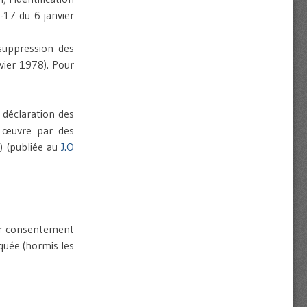
-17 du 6 janvier
 suppression des
vier 1978). Pour
déclaration des
n œuvre par des
) (publiée au
J.O
eur consentement
quée (hormis les