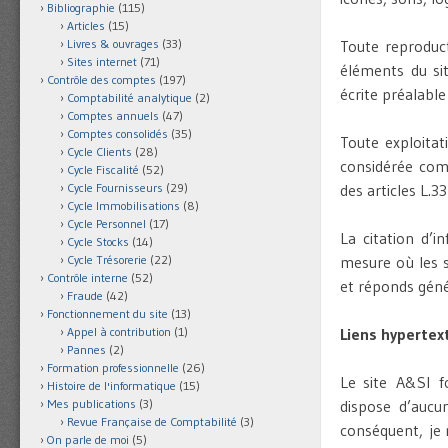
Bibliographie
(115)
Articles
(15)
Livres & ouvrages
(33)
Toute reproduct
Sites internet
(71)
éléments du sit
Contrôle des comptes
(197)
écrite préalable
Comptabilité analytique
(2)
Comptes annuels
(47)
Comptes consolidés
(35)
Toute exploitat
Cycle Clients
(28)
considérée com
Cycle Fiscalité
(52)
Cycle Fournisseurs
(29)
des articles L.3
Cycle Immobilisations
(8)
Cycle Personnel
(17)
La citation d’i
Cycle Stocks
(14)
Cycle Trésorerie
(22)
mesure où les s
Contrôle interne
(52)
et réponds gén
Fraude
(42)
Fonctionnement du site
(13)
Appel à contribution
(1)
Liens hypertext
Pannes
(2)
Formation professionnelle
(26)
Le site A&SI fo
Histoire de l'informatique
(15)
Mes publications
(3)
dispose d’aucu
Revue Française de Comptabilité
(3)
conséquent, je 
On parle de moi
(5)