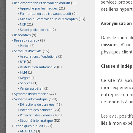
services proposé
Réglementation et démarche d'audit
(113)
Approche par les risques
(21)
des liens hypert
Formalisation des travaux d'audit
(9)
Mission du commissaire aux comptes
(38)
Anonymisation 
NEP
(21)
Secret professionnel
(2)
Rencontres
(9)
Dans le cadre d
Réseaux sociaux
(8)
missions d’audi
Pacioli
(7)
Secteurs d'activité
(16)
physiques client
Associations, Fondations
(3)
BTP
(4)
Clause d’indé
Distribution automobile
(8)
HLM
(1)
Négoce
(1)
Ce site n’a auc
Services
(1)
mon expérience
Vente au détail
(3)
Système d'information
(44)
entreprise ou pr
Système informatique
(128)
ne réponds à au
Extractions de données
(43)
Intégrité des données
(20)
Protection des données
(44)
Les avis, positi
Sécurité informatique
(52)
liés à mon expér
Techniques d'audit
(271)
ANA-FEC2
(3)