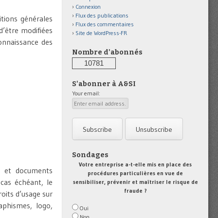
Connexion
Flux des publications
ditions générales
Flux des commentaires
 d’être modifiées
Site de WordPress-FR
connaissance des
Nombre d'abonnés
10781
S'abonner à A&SI
Your email:
Sondages
Votre entreprise a-t-elle mis en place des
ns et documents
procédures particulières en vue de
 cas échéant, le
sensibiliser, prévenir et maîtriser le risque de
fraude ?
roits d’usage sur
aphismes, logo,
Oui
Non