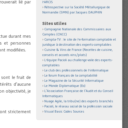
rouverait lié par
l'ARCIS
Rétrospective sur la Société Métallurgique de
Normandie (SMN) par Jacques DAUPHIN
Sites utiles
Compagnie Nationale des Commissaires aux
Comptes (CNCC)
ectue durant mes
Compta-TV : le site de l'e-formation comptable et
tés et personnes
juridique à destination des experts-comptables
ont modifiées.
Cuisine & Vins de France (Recettes de cuisine,
conseils et accords vins/plats)
L'équipe Pacioli au challenge-voile des experts-
comptables
Le club des professionnels de l'informatique
Le forum français de la comptabilité
sont le fruit de
Le Magazine de la Sécurité Informatique
térêts d’aucune
Le Monde Diplomatique (Eo)
n objectivité, je
L’Association Française de l’Audit et du Conseil
Informatiques
Nuage Agile, la tribu(ne) des experts branchés
Pacioli, le réseau social de la profession sociale
 sont strictement
Visual Basic Codes Sources