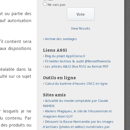
Ne sais pas
ut ou partie des
auf autorisation
View Results
Archive des sondages
il contient sera
ux dispositions
Liens A&SI
Blog du projet AppliConso II
Fil twitter technos & audit @BenoitRiviere14
Les articles A&SI (flux RSS) au format PDF
réalable dans la
lté sur ce sujet
Outils en ligne
Calcul du barème d'heures CNCC en ligne
Sites amis
Actualité du monde comptable par Claude
RAMEIX
r lesquels je ne
Ateliers Magiques, le site de l'illusionniste et
magicien Alain GUY
du contenu. Par
Découvrir la Basse-Normandie par les images
 des produits ou
d'archives (photos et vidéos) numérisées par