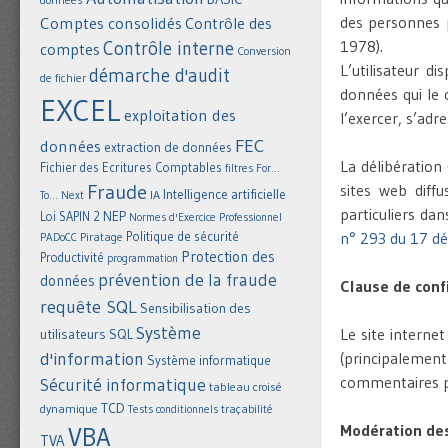
des personnes p
Comptes consolidés
Contrôle des
1978).
Contrôle interne
comptes
Conversion
L’utilisateur d
démarche d'audit
de fichier
données qui le 
EXCEL
exploitation des
l’exercer, s’adr
FEC
données
extraction de données
La délibératio
Fichier des Ecritures Comptables
filtres
For...
Fraude
sites web diff
Intelligence artificielle
IA
To... Next
particuliers da
NEP
Loi SAPIN 2
Normes d'Exercice Professionnel
Politique de sécurité
n° 293 du 17 d
Piratage
PADoCC
Protection des
Productivité
programmation
prévention de la fraude
données
Clause de conf
requête SQL
Sensibilisation des
Système
Le site interne
utilisateurs
SQL
d'information
(principalement
Système informatique
commentaires pu
Sécurité informatique
tableau croisé
TCD
dynamique
Tests conditionnels
traçabilité
Modération des
VBA
TVA