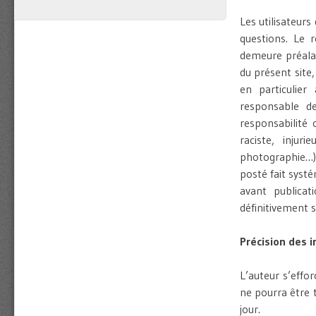
Les utilisateur
questions. Le 
demeure préalab
du présent site,
en particulier
responsable de
responsabilité
raciste, injur
photographie…). 
posté fait syst
avant publica
définitivement 
Précision des 
L’auteur s’effor
ne pourra être 
jour.