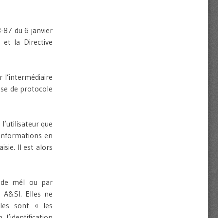
-87 du 6 janvier
et la Directive
r l’intermédiaire
esse de protocole
l’utilisateur que
s informations en
ie. Il est alors
i de mél ou par
 A&SI. Elles ne
les sont « les
l’identification