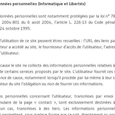
nnées personnelles (Informatique et Libertés)
données personnelles sont notamment protégées par la loi n° 78
° 2004-801 du 6 août 2004, l’article L. 226-13 du Code pénal 
24 octobre 1995.
l’utilisation de ce site peuvent êtres recueillies : l’URL des liens pa
sateur a accédé au site, le fournisseur d’accès de l’utilisateur, l’adr
’utilisateur.
cause le site ne collecte des informations personnelles relatives à 
e certains services proposés par le site. L’utilisateur fournit ce
nce de cause, notamment lorsqu’il procède par lui-même à leur sais
isateur du site l’obligation ou non de fournir ces informations.
ns personnelles concernant l’utilisateur, transmises par envo
mulaire de la page « contact », sont exclusivement destinées à
cun cas, transmises à des tiers. Les informations personnel
i permettent, sous quelque forme que ce soit, directement ou non, 