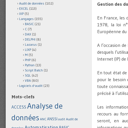
Audit de données
(102)
Gestion des do
EXCEL
(113)
IXP
(5)
En France, les 
Langages
(155)
BASIC
(21)
1978, la loi n
C
(7)
Européenne du 
DAX
(1)
DELPHI
(8)
Lazarus
(1)
A l’occasion de 
LIXP
(4)
desquels l’utili
M
(5)
Internet (IP) de l
PHP
(6)
Python
(13)
Script Batch
(1)
En tout état de 
SQL
(42)
pour le besoin d
VBA
(80)
Logiciels d'audit
(23)
toute connaissa
précisé à l’util
Mots-clefs
Analyse de
Les informatio
ACCESS
recours au for
données
ANSSI
Audit de
ANC
audit
seront, en au
Automatisation
informations qu
BASIC
données