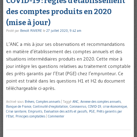
COVID-19 : règles d’établissement
des comptes produits en 2020
(mise à jour)
Posté par
Benoît RIVIERE
le
27 juillet 2020, 9:42 am
L’ANC a mis à jour ses observations et recommandations
en matière d’établissement des comptes annuels et des
situations intermédiaires produits en 2020. Cette mise à
jour intègre les questions relatives au traitement comptable
des prêts garantis par l’Etat (PGE) chez l’emprunteur. Ce
point est traité dans les questions H1 et H2 du document
téléchargeable ci-après.
Archivé sous
Brèves
,
Comptes annuels
|
Taggé
ANC
,
Annexe des comptes annuels
,
Banque de France
,
Continuité d'exploitation
,
Coronavirus
,
COVID-19
,
crise économique
,
Crise sanitaire
,
Emprunts
,
Evaluation des actifs et passifs
,
PGE
,
Prêts garantis par
l'Etat
,
Principes comptables
|
Commenter