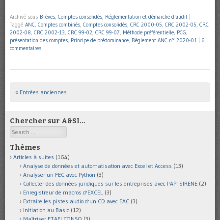
Archivé sous
Brèves
,
Comptes consolidés
,
Réglementation et démarche d'audit
|
Taggé
ANC
,
Comptes combinés
,
Comptes consolidés
,
CRC 2000-05
,
CRC 2002-05
,
CRC
2002-08
,
CRC 2002-13
,
CRC 99-02
,
CRC 99-07
,
Méthode préférentielle
,
PCG
,
présentation des comptes
,
Principe de prédominance
,
Règlement ANC n° 2020-01
|
6
commentaires
« Entrées anciennes
Post navigation
Chercher sur A&SI…
Search
Thèmes
Articles à suites
(164)
Analyse de données et automatisation avec Excel et Access
(13)
Analyser un FEC avec Python
(3)
Collecter des données juridiques sur les entreprises avec l'API SIRENE
(2)
Enregistreur de macros d'EXCEL
(3)
Extraire les pistes audio d'un CD avec EAC
(3)
Initiation au Basic
(12)
Maîtriser ETAFI CONSO
(3)