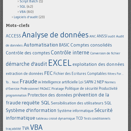
Script Batch
(1)
SQL
(42)
VBA
(80)
Logiciels d'audit
(23)
Mots-clefs
Analyse de données
ACCESS
ANSSI
Audit
ANC
audit
Automatisation
Comptes consolidés
BASIC
de données
Contrôle interne
Contrôle des comptes
Conversion de fichier
EXCEL
démarche d'audit
exploitation des données
FEC
extraction de données
Fichier des Ecritures Comptables
filtres
For...
Fraude
Intelligence artificielle
NEP
IA
Loi SAPIN 2
To... Next
Normes
Politique de sécurité
Piratage
Productivité
d'Exercice Professionnel
PADoCC
prévention de la
Protection des données
programmation
requête SQL
fraude
Sensibilisation des utilisateurs
SQL
Système d'information
Sécurité
Système informatique
informatique
TCD
tableau croisé dynamique
Tests conditionnels
VBA
TVA
traçabilité