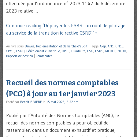
effectuée par l’ordonnance n° 2023-1142 du 6 décembre
2023 relative …
Continue reading ‘Déployer les ESRS : un outil de pilotage
au service de la transition (directive CSRD)’ »
Archivé sous
Brèves
,
Réglementation et démarche d'audit
|
Taggé
Afep
,
ANC
,
CNCC
,
CPME
,
CSRD
,
Dérèglement climatique
,
DPEF
,
Durabilité
,
ESG
,
ESRS
,
MEDEF
,
NFRD
,
Rapport de gestion
|
Commenter
Recueil des normes comptables
(PCG) à jour au 1er janvier 2023
Posté par
Benoît RIVIERE
le
15 mai 2023, 6:52 am
Publié par l’Autorité des Normes Comptables (ANC), le
recueil des normes comptables a pour objectif de
rassembler, dans un document exhaustif et pratique,