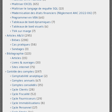
Maîtriser EXCEL
(65)
Maîtriser le langage de requête SQL
(13)
Modernisation des états financiers (Règlement ANC 2022-06)
(7)
Programmer en VBA
(46)
Tableaux de bord dynamiques
(7)
Tableaux de bord visuels
(4)
TVA sur marge
(7)
Articles A&SI
(295)
Brèves
(238)
Cas pratiques
(58)
Sondages
(3)
Bibliographie
(115)
Articles
(15)
Livres & ouvrages
(33)
Sites internet
(71)
Contrôle des comptes
(197)
Comptabilité analytique
(2)
Comptes annuels
(47)
Comptes consolidés
(35)
Cycle Clients
(28)
Cycle Fiscalité
(52)
Cycle Fournisseurs
(29)
Cycle Immobilisations
(8)
Cycle Personnel
(17)
Cycle Stocks
(14)