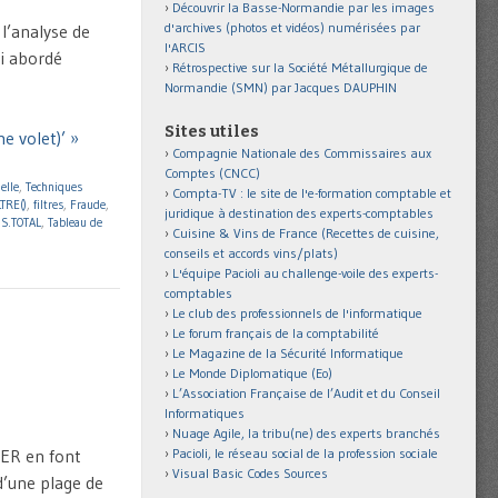
Découvrir la Basse-Normandie par les images
d'archives (photos et vidéos) numérisées par
 l’analyse de
l'ARCIS
i abordé
Rétrospective sur la Société Métallurgique de
Normandie (SMN) par Jacques DAUPHIN
Sites utiles
e volet)’ »
Compagnie Nationale des Commissaires aux
Comptes (CNCC)
elle
,
Techniques
Compta-TV : le site de l'e-formation comptable et
LTRE()
,
filtres
,
Fraude
,
juridique à destination des experts-comptables
S.TOTAL
,
Tableau de
Cuisine & Vins de France (Recettes de cuisine,
conseils et accords vins/plats)
L'équipe Pacioli au challenge-voile des experts-
comptables
Le club des professionnels de l'informatique
Le forum français de la comptabilité
Le Magazine de la Sécurité Informatique
Le Monde Diplomatique (Eo)
L’Association Française de l’Audit et du Conseil
Informatiques
Nuage Agile, la tribu(ne) des experts branchés
IER en font
Pacioli, le réseau social de la profession sociale
Visual Basic Codes Sources
 d’une plage de