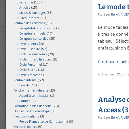
Bibliographie
(115)
Le mode t
Articles
(15)
Livres & ouvrages
(33)
Posté par
Benoît RIVIE
Sites internet
(71)
Contrôle des comptes
(197)
Le mode tableau 
Comptabilité analytique
(2)
filtres de donn
Comptes annuels
(47)
Comptes consolidés
(35)
tableau : Sélect
Cycle Clients
(28)
entêtes, sinon 
Cycle Fiscalité
(52)
Cycle Fournisseurs
(29)
Cycle Immobilisations
(8)
Continue readin
Cycle Personnel
(17)
Cycle Stocks
(14)
Archivé sous
EXCEL
|
T
Cycle Trésorerie
(22)
Contrôle interne
(52)
Fraude
(42)
Fonctionnement du site
(13)
Appel à contribution
(1)
Analyse d
Pannes
(2)
Formation professionnelle
(26)
Access (3
Histoire de l'informatique
(15)
Mes publications
(3)
Posté par
Benoît RIVIE
Revue Française de Comptabilité
(3)
On parle de moi
(5)