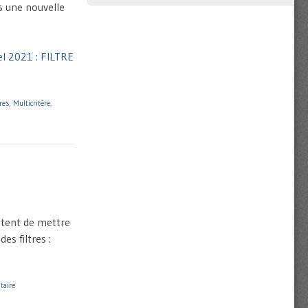
s une nouvelle
el 2021 : FILTRE
tres
,
Multicritère
,
ettent de mettre
es filtres :
taire