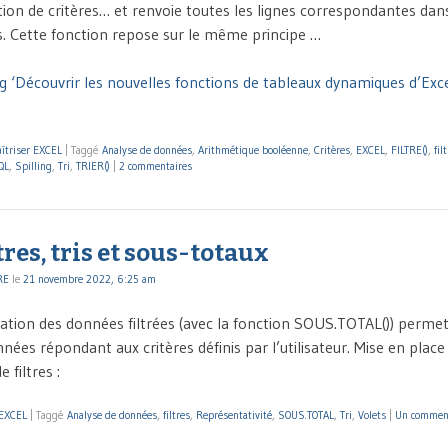
ction de critères… et renvoie toutes les lignes correspondantes dan
es. Cette fonction repose sur le même principe …
g ‘Découvrir les nouvelles fonctions de tableaux dynamiques d’Exc
îtriser EXCEL
|
Taggé
Analyse de données
,
Arithmétique booléenne
,
Critères
,
EXCEL
,
FILTRE()
,
fil
QL
,
Spilling
,
Tri
,
TRIER()
|
2 commentaires
ltres, tris et sous-totaux
RE
le
21 novembre 2022, 6:25 am
lisation des données filtrées (avec la fonction SOUS.TOTAL()) perm
nées répondant aux critères définis par l’utilisateur. Mise en place d
 filtres :
 EXCEL
|
Taggé
Analyse de données
,
filtres
,
Représentativité
,
SOUS.TOTAL
,
Tri
,
Volets
|
Un commen