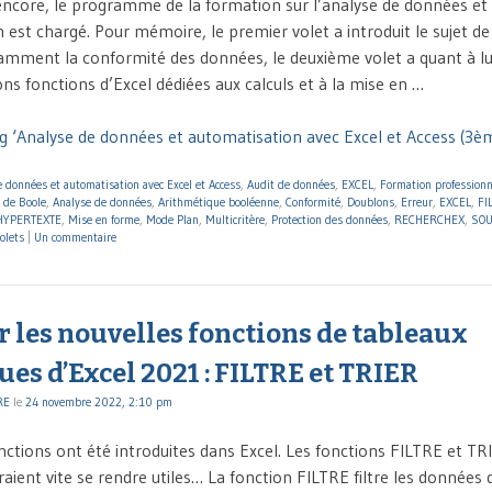
ncore, le programme de la formation sur l’analyse de données et
 est chargé. Pour mémoire, le premier volet a introduit le sujet de
mment la conformité des données, le deuxième volet a quant à lu
ns fonctions d’Excel dédiées aux calculs et à la mise en …
g ‘Analyse de données et automatisation avec Excel et Access (3èm
 données et automatisation avec Excel et Access
,
Audit de données
,
EXCEL
,
Formation professionn
 de Boole
,
Analyse de données
,
Arithmétique booléenne
,
Conformité
,
Doublons
,
Erreur
,
EXCEL
,
FI
HYPERTEXTE
,
Mise en forme
,
Mode Plan
,
Multicritère
,
Protection des données
,
RECHERCHEX
,
SOU
olets
|
Un commentaire
 les nouvelles fonctions de tableaux
s d’Excel 2021 : FILTRE et TRIER
RE
le
24 novembre 2022, 2:10 pm
nctions ont été introduites dans Excel. Les fonctions FILTRE et TR
vraient vite se rendre utiles… La fonction FILTRE filtre les données