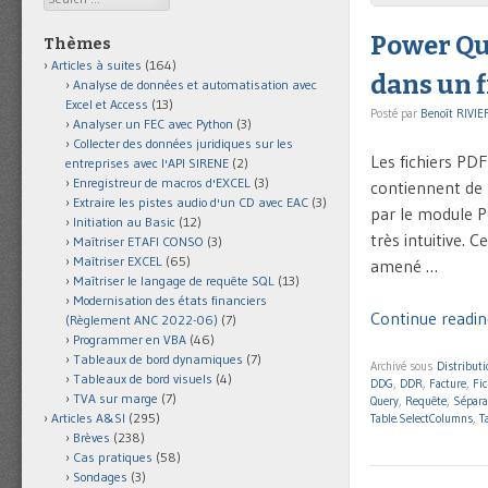
Power Que
Thèmes
Articles à suites
(164)
dans un f
Analyse de données et automatisation avec
Excel et Access
(13)
Posté par
Benoît RIVIE
Analyser un FEC avec Python
(3)
Collecter des données juridiques sur les
Les fichiers PDF
entreprises avec l'API SIRENE
(2)
Enregistreur de macros d'EXCEL
(3)
contiennent de 
Extraire les pistes audio d'un CD avec EAC
(3)
par le module P
Initiation au Basic
(12)
très intuitive. 
Maîtriser ETAFI CONSO
(3)
Maîtriser EXCEL
(65)
amené …
Maîtriser le langage de requête SQL
(13)
Modernisation des états financiers
Continue readin
(Règlement ANC 2022-06)
(7)
Programmer en VBA
(46)
Tableaux de bord dynamiques
(7)
Archivé sous
Distribut
Tableaux de bord visuels
(4)
DDG
,
DDR
,
Facture
,
Fi
TVA sur marge
(7)
Query
,
Requête
,
Sépara
Articles A&SI
(295)
Table.SelectColumns
,
T
Brèves
(238)
Cas pratiques
(58)
Sondages
(3)