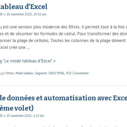
ableau d’Excel
RE
le
26 novembre 2022, 10:52 pm
est une version plus moderne des filtres. Il permet tout à la fois 
ées et de sécuriser les formules de calcul. Pour transformer des d
ionner la plage de cellules. Toutes les colonnes de la plage doive
Excel crée une …
g ‘Le mode tableau d’Excel’ »
aggé
filtres
,
Mode tableau
,
Segment
,
SOUS.TOTAL
,
TCD
|
Commenter
e données et automatisation avec Exce
ème volet)
RE
le
25 novembre 2022, 2:13 am