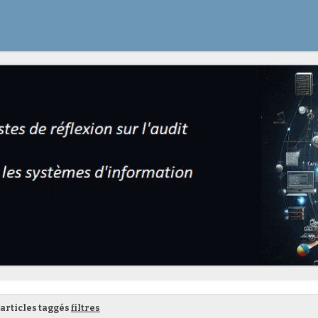
articles taggés
filtres