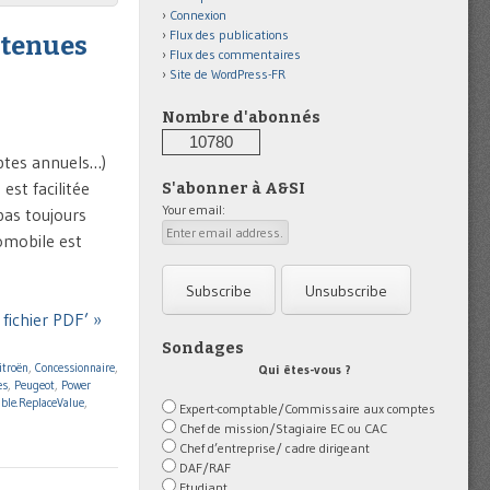
Connexion
Flux des publications
ntenues
Flux des commentaires
Site de WordPress-FR
Nombre d'abonnés
10780
mptes annuels…)
st facilitée
S'abonner à A&SI
Your email:
pas toujours
tomobile est
fichier PDF’ »
Sondages
itroën
,
Concessionnaire
,
Qui êtes-vous ?
es
,
Peugeot
,
Power
able.ReplaceValue
,
Expert-comptable/Commissaire aux comptes
Chef de mission/Stagiaire EC ou CAC
Chef d’entreprise/ cadre dirigeant
DAF/RAF
Etudiant