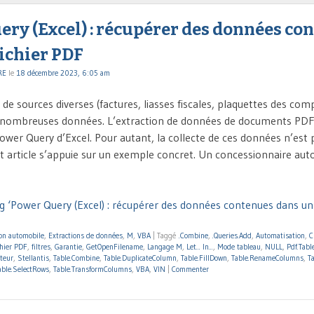
ry (Excel) : récupérer des données co
ichier PDF
RE
le
18 décembre 2023, 6:05 am
 de sources diverses (factures, liasses fiscales, plaquettes des co
nombreuses données. L’extraction de données de documents PDF e
ower Query d’Excel. Pour autant, la collecte de ces données n’est 
Cet article s’appuie sur un exemple concret. Un concessionnaire au
g ‘Power Query (Excel) : récupérer des données contenues dans un 
ion automobile
,
Extractions de données
,
M
,
VBA
|
Taggé
.Combine
,
.Queries.Add
,
Automatisation
,
C
chier PDF
,
filtres
,
Garantie
,
GetOpenFilename
,
Langage M
,
Let... In...
,
Mode tableau
,
NULL
,
Pdf.Tabl
teur
,
Stellantis
,
Table.Combine
,
Table.DuplicateColumn
,
Table.FillDown
,
Table.RenameColumns
,
T
able.SelectRows
,
Table.TransformColumns
,
VBA
,
VIN
|
Commenter