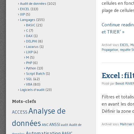
cellules en fon
Audit de données
(102)
EXCEL
(113)
plage de cellul
IXP
(5)
Langages
(155)
Continue readin
BASIC
(21)
C
(7)
et TRIER’ »
DAX
(1)
DELPHI
(8)
Archivé sous
EXCEL
,
Ma
Lazarus
(1)
Propagation
,
requête S
LIXP
(4)
M
(5)
PHP
(6)
Python
(13)
Script Batch
(1)
Excel : fi
SQL
(42)
Posté par
Benoît RIVIE
VBA
(80)
Logiciels d'audit
(23)
Filtres et tota
Mots-clefs
en avant les don
Analyse de
Définir la zone de
ACCESS
données
ANSSI
Archivé sous
Maîtriser
Audit de
ANC
audit
Automatisation
BASIC
données