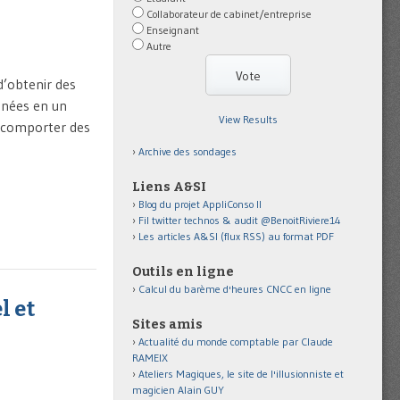
Collaborateur de cabinet/entreprise
Enseignant
Autre
d’obtenir des
onnées en un
View Results
nt comporter des
Archive des sondages
Liens A&SI
Blog du projet AppliConso II
Fil twitter technos & audit @BenoitRiviere14
Les articles A&SI (flux RSS) au format PDF
Outils en ligne
Calcul du barème d'heures CNCC en ligne
l et
Sites amis
Actualité du monde comptable par Claude
RAMEIX
Ateliers Magiques, le site de l'illusionniste et
magicien Alain GUY