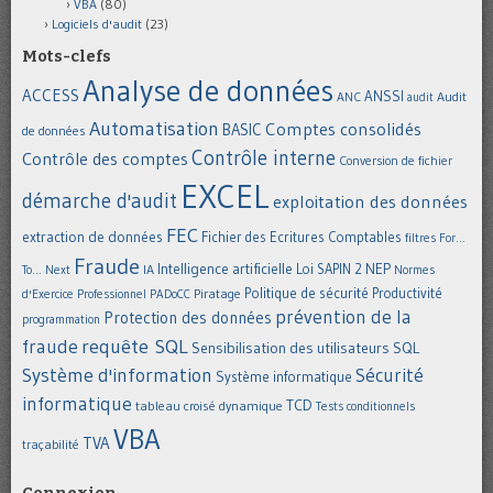
VBA
(80)
Logiciels d'audit
(23)
Mots-clefs
Analyse de données
ACCESS
ANSSI
Audit
ANC
audit
Automatisation
Comptes consolidés
BASIC
de données
Contrôle interne
Contrôle des comptes
Conversion de fichier
EXCEL
démarche d'audit
exploitation des données
FEC
extraction de données
Fichier des Ecritures Comptables
filtres
For...
Fraude
Intelligence artificielle
NEP
IA
Loi SAPIN 2
To... Next
Normes
Politique de sécurité
Piratage
Productivité
d'Exercice Professionnel
PADoCC
prévention de la
Protection des données
programmation
requête SQL
fraude
Sensibilisation des utilisateurs
SQL
Système d'information
Sécurité
Système informatique
informatique
TCD
tableau croisé dynamique
Tests conditionnels
VBA
TVA
traçabilité