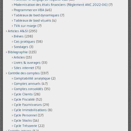
Modernisation des états financiers (Règlement ANC 2022-06)
(7)
Programmer en VBA
(46)
Tableaux de bord dynamiques
(7)
Tableaux de bord visuels
(4)
TVA sur marge
(7)
Articles A&SI
(295)
Brèves
(238)
Cas pratiques
(58)
Sondages
(3)
Bibliographie
(115)
Articles
(15)
Livres & ouvrages
(33)
Sites internet
(71)
Contrôle des comptes
(197)
Comptabilité analytique
(2)
Comptes annuels
(47)
Comptes consolidés
(35)
Cycle Clients
(28)
Cycle Fiscalité
(52)
Cycle Fournisseurs
(29)
Cycle Immobilisations
(8)
Cycle Personnel
(17)
Cycle Stocks
(14)
Cycle Trésorerie
(22)
Contrôle interne
(52)