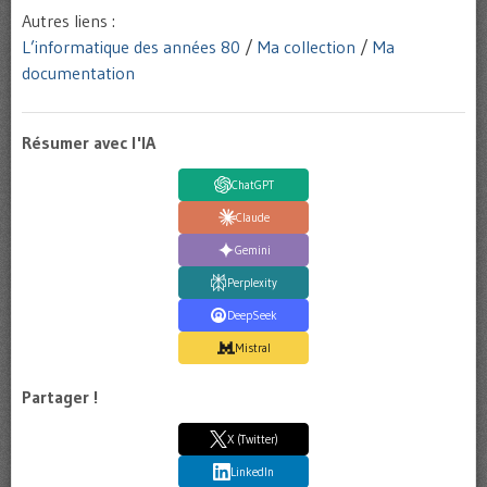
Autres liens :
L’informatique des années 80
/
Ma collection
/
Ma
documentation
Résumer avec l'IA
ChatGPT
Claude
Gemini
Perplexity
DeepSeek
Mistral
Partager !
X (Twitter)
LinkedIn