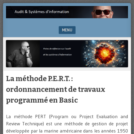
Pistes
AUDIT
de
&
réflexion
sur
MENU
SYSTÈMES
l’audit
et
SKIP TO CONTENT
D'INFORMATION
les
systèmes
d’information
La méthode P.E.R.T. :
ordonnancement de travaux
programmé en Basic
La méthode PERT (Program ou Project Evaluation and
Review Technique) est une méthode de gestion de projet
développée par la marine américaine dans les années 1950