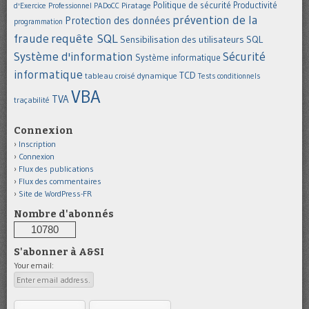
Politique de sécurité
Piratage
Productivité
d'Exercice Professionnel
PADoCC
prévention de la
Protection des données
programmation
requête SQL
fraude
Sensibilisation des utilisateurs
SQL
Système d'information
Sécurité
Système informatique
informatique
TCD
tableau croisé dynamique
Tests conditionnels
VBA
TVA
traçabilité
Connexion
Inscription
Connexion
Flux des publications
Flux des commentaires
Site de WordPress-FR
Nombre d'abonnés
10780
S'abonner à A&SI
Your email: