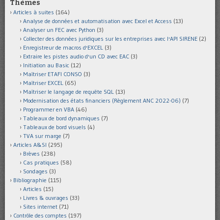
Thèmes
Articles à suites
(164)
Analyse de données et automatisation avec Excel et Access
(13)
Analyser un FEC avec Python
(3)
Collecter des données juridiques sur les entreprises avec l'API SIRENE
(2)
Enregistreur de macros d'EXCEL
(3)
Extraire les pistes audio d'un CD avec EAC
(3)
Initiation au Basic
(12)
Maîtriser ETAFI CONSO
(3)
Maîtriser EXCEL
(65)
Maîtriser le langage de requête SQL
(13)
Modernisation des états financiers (Règlement ANC 2022-06)
(7)
Programmer en VBA
(46)
Tableaux de bord dynamiques
(7)
Tableaux de bord visuels
(4)
TVA sur marge
(7)
Articles A&SI
(295)
Brèves
(238)
Cas pratiques
(58)
Sondages
(3)
Bibliographie
(115)
Articles
(15)
Livres & ouvrages
(33)
Sites internet
(71)
Contrôle des comptes
(197)