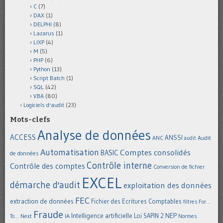
C
(7)
DAX
(1)
DELPHI
(8)
Lazarus
(1)
LIXP
(4)
M
(5)
PHP
(6)
Python
(13)
Script Batch
(1)
SQL
(42)
VBA
(80)
Logiciels d'audit
(23)
Mots-clefs
Analyse de données
ACCESS
ANSSI
Audit
ANC
audit
Automatisation
Comptes consolidés
BASIC
de données
Contrôle interne
Contrôle des comptes
Conversion de fichier
EXCEL
démarche d'audit
exploitation des données
FEC
extraction de données
Fichier des Ecritures Comptables
filtres
For...
Fraude
Intelligence artificielle
NEP
IA
Loi SAPIN 2
To... Next
Normes