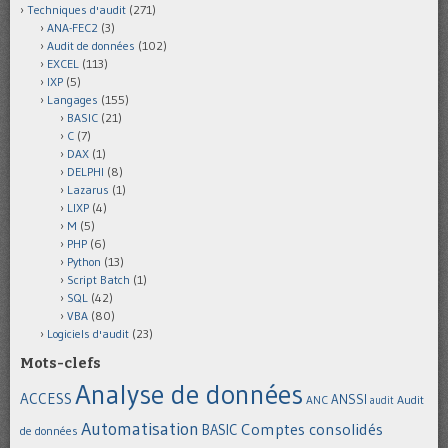
Techniques d'audit
(271)
ANA-FEC2
(3)
Audit de données
(102)
EXCEL
(113)
IXP
(5)
Langages
(155)
BASIC
(21)
C
(7)
DAX
(1)
DELPHI
(8)
Lazarus
(1)
LIXP
(4)
M
(5)
PHP
(6)
Python
(13)
Script Batch
(1)
SQL
(42)
VBA
(80)
Logiciels d'audit
(23)
Mots-clefs
Analyse de données
ACCESS
ANSSI
Audit
ANC
audit
Automatisation
Comptes consolidés
BASIC
de données