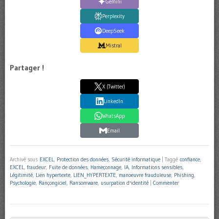
Gemini
Perplexity
DeepSeek
Mistral
Partager !
X (Twitter)
LinkedIn
WhatsApp
Email
Archivé sous
EXCEL
,
Protection des données
,
Sécurité informatique
|
Taggé
confiance
,
EXCEL
,
fraudeur
,
Fuite de données
,
Hameçonnage
,
IA
,
Informations sensibles
,
Légitimité
,
Lien hypertexte
,
LIEN_HYPERTEXTE
,
manoeuvre frauduleuse
,
Phishing
,
Psychologie
,
Rançongiciel
,
Ransomware
,
usurpation d'identité
|
Commenter