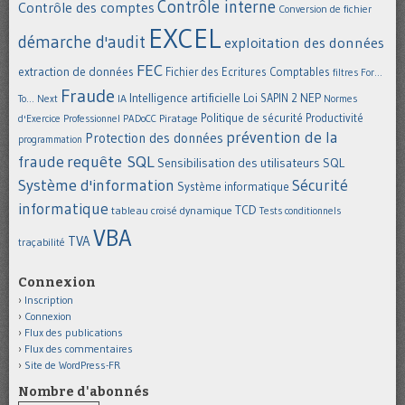
Contrôle interne
Contrôle des comptes
Conversion de fichier
EXCEL
démarche d'audit
exploitation des données
FEC
extraction de données
Fichier des Ecritures Comptables
filtres
For...
Fraude
Intelligence artificielle
NEP
IA
Loi SAPIN 2
To... Next
Normes
Politique de sécurité
Piratage
Productivité
d'Exercice Professionnel
PADoCC
prévention de la
Protection des données
programmation
requête SQL
fraude
Sensibilisation des utilisateurs
SQL
Système d'information
Sécurité
Système informatique
informatique
TCD
tableau croisé dynamique
Tests conditionnels
VBA
TVA
traçabilité
Connexion
Inscription
Connexion
Flux des publications
Flux des commentaires
Site de WordPress-FR
Nombre d'abonnés