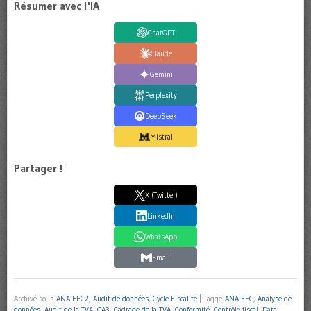
Résumer avec l'IA
ChatGPT
Claude
Gemini
Perplexity
DeepSeek
Mistral
Partager !
X (Twitter)
LinkedIn
WhatsApp
Email
Archivé sous
ANA-FEC2
,
Audit de données
,
Cycle Fiscalité
|
Taggé
ANA-FEC
,
Analyse de
données
,
Audit de la TVA
,
CA3
,
Cadrage de la TVA
,
Conformité
,
Contrôle fiscal
,
Data