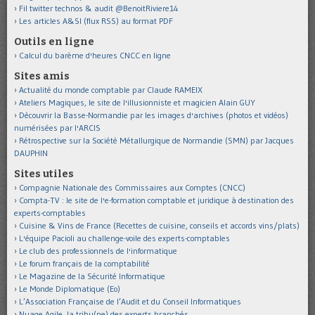
Fil twitter technos & audit @BenoitRiviere14
Les articles A&SI (flux RSS) au format PDF
Outils en ligne
Calcul du barème d'heures CNCC en ligne
Sites amis
Actualité du monde comptable par Claude RAMEIX
Ateliers Magiques, le site de l'illusionniste et magicien Alain GUY
Découvrir la Basse-Normandie par les images d'archives (photos et vidéos)
numérisées par l'ARCIS
Rétrospective sur la Société Métallurgique de Normandie (SMN) par Jacques
DAUPHIN
Sites utiles
Compagnie Nationale des Commissaires aux Comptes (CNCC)
Compta-TV : le site de l'e-formation comptable et juridique à destination des
experts-comptables
Cuisine & Vins de France (Recettes de cuisine, conseils et accords vins/plats)
L'équipe Pacioli au challenge-voile des experts-comptables
Le club des professionnels de l'informatique
Le forum français de la comptabilité
Le Magazine de la Sécurité Informatique
Le Monde Diplomatique (Eo)
L’Association Française de l’Audit et du Conseil Informatiques
Nuage Agile, la tribu(ne) des experts branchés