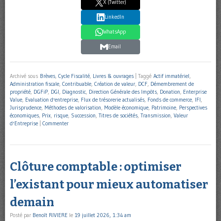
X (Twitter)
LinkedIn
WhatsApp
Email
Archivé sous
Brèves
,
Cycle Fiscalité
,
Livres & ouvrages
|
Taggé
Actif immatériel
,
Administration fiscale
,
Contribuable
,
Création de valeur
,
DCF
,
Démembrement de
propriété
,
DGFiP
,
DGI
,
Diagnostic
,
Direction Générale des Impôts
,
Donation
,
Enterprise
Value
,
Evaluation d'entreprise
,
Flux de trésorerie actualisés
,
Fonds de commerce
,
IFI
,
Jurisprudence
,
Méthodes de valorisation
,
Modèle économique
,
Patrimoine
,
Perspectives
économiques
,
Prix
,
risque
,
Succession
,
Titres de sociétés
,
Transmission
,
Valeur
d'Entreprise
|
Commenter
Clôture comptable : optimiser
l’existant pour mieux automatiser
demain
Posté par
Benoît RIVIERE
le
19 juillet 2026, 1:34 am