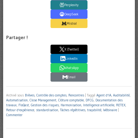
Perplexity
DeepSeek
Mistral
Partager !
X (Twitter)
LinkedIn
WhatsApp
Email
Archivé sous
Brèves
,
Contrôle des comptes
,
Rencontres
|
Taggé
Agent d'IA
,
Auditabilité
,
Automatisation
,
Close Management
,
Clôture comptable
,
DFCG
,
Documentation des
travaux
,
FloQast
,
Gestion des risques
,
Harmonisation
,
Intelligence artificielle
,
RETEX
,
Retour d'expérience
,
standardisation
,
Tâches répétitives
,
traçabilité
,
Wébinaire
|
Commenter