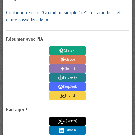
Continue reading ‘Quand un simple “œ” entraîne le rejet
d’une liasse fiscale’ »
Résumer avec l'IA
ChatGPT
Claude
Gemini
Perplexity
DeepSeek
Mistral
Partager !
X (Twitter)
LinkedIn