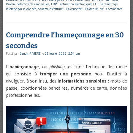
Driven
,
détection des anomalies
,
ERP
,
Facturation électronique
,
FEC
,
Paramétrage
,
Pilotage par la donnée
,
Schéma d'écriture
,
TVA collectée
,
TVA déductible
|
Commenter
Comprendre l’hameçonnage en 30
secondes
Posté par
Benoît RIVIERE
le
21 février 2026, 2:54 pm
L’
hameçonnage
, ou
phishing
, est une technique de fraude
qui consiste à
tromper une personne
pour l’inciter à
divulguer, à son insu, des
informations sensibles
: mots de
passe, coordonnées bancaires, numéros de carte, données
professionnelles…