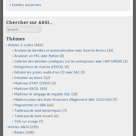
« Entrées anciennes
Post navigation
Chercher sur A&SI…
Search
Thèmes
Articles à suites
(164)
Analyse de données et automatisation avec Excel et Access
(13)
Analyser un FEC avec Python
(3)
Collecter des données juridiques sur les entreprises avec l'API SIRENE
(2)
Enregistreur de macros d'EXCEL
(3)
Extraire les pistes audio d'un CD avec EAC
(3)
Initiation au Basic
(12)
Maîtriser ETAFI CONSO
(3)
Maîtriser EXCEL
(65)
Maîtriser le langage de requête SQL
(13)
Modernisation des états financiers (Règlement ANC 2022-06)
(7)
Programmer en VBA
(46)
Tableaux de bord dynamiques
(7)
Tableaux de bord visuels
(4)
TVA sur marge
(7)
Articles A&SI
(295)
Brèves
(238)