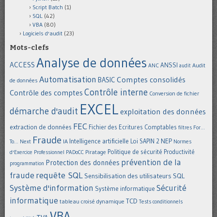
Script Batch
(1)
SQL
(42)
VBA
(80)
Logiciels d'audit
(23)
Mots-clefs
Analyse de données
ACCESS
ANSSI
Audit
ANC
audit
Automatisation
Comptes consolidés
BASIC
de données
Contrôle interne
Contrôle des comptes
Conversion de fichier
EXCEL
démarche d'audit
exploitation des données
FEC
extraction de données
Fichier des Ecritures Comptables
filtres
For...
Fraude
Intelligence artificielle
NEP
IA
Loi SAPIN 2
To... Next
Normes
Politique de sécurité
Piratage
Productivité
d'Exercice Professionnel
PADoCC
prévention de la
Protection des données
programmation
requête SQL
fraude
Sensibilisation des utilisateurs
SQL
Système d'information
Sécurité
Système informatique
informatique
TCD
tableau croisé dynamique
Tests conditionnels
VBA