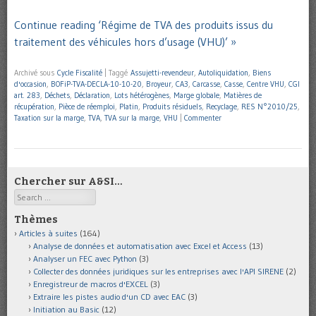
Continue reading ‘Régime de TVA des produits issus du
traitement des véhicules hors d’usage (VHU)’ »
Archivé sous
Cycle Fiscalité
|
Taggé
Assujetti-revendeur
,
Autoliquidation
,
Biens
d'occasion
,
BOFiP-TVA-DECLA-10-10-20
,
Broyeur
,
CA3
,
Carcasse
,
Casse
,
Centre VHU
,
CGI
art. 283
,
Déchets
,
Déclaration
,
Lots hétérogènes
,
Marge globale
,
Matières de
récupération
,
Pièce de réemploi
,
Platin
,
Produits résiduels
,
Recyclage
,
RES N°2010/25
,
Taxation sur la marge
,
TVA
,
TVA sur la marge
,
VHU
|
Commenter
Chercher sur A&SI…
Search
Thèmes
Articles à suites
(164)
Analyse de données et automatisation avec Excel et Access
(13)
Analyser un FEC avec Python
(3)
Collecter des données juridiques sur les entreprises avec l'API SIRENE
(2)
Enregistreur de macros d'EXCEL
(3)
Extraire les pistes audio d'un CD avec EAC
(3)
Initiation au Basic
(12)