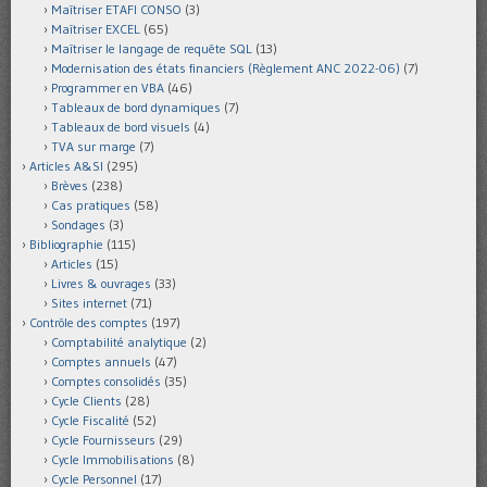
Maîtriser ETAFI CONSO
(3)
Maîtriser EXCEL
(65)
Maîtriser le langage de requête SQL
(13)
Modernisation des états financiers (Règlement ANC 2022-06)
(7)
Programmer en VBA
(46)
Tableaux de bord dynamiques
(7)
Tableaux de bord visuels
(4)
TVA sur marge
(7)
Articles A&SI
(295)
Brèves
(238)
Cas pratiques
(58)
Sondages
(3)
Bibliographie
(115)
Articles
(15)
Livres & ouvrages
(33)
Sites internet
(71)
Contrôle des comptes
(197)
Comptabilité analytique
(2)
Comptes annuels
(47)
Comptes consolidés
(35)
Cycle Clients
(28)
Cycle Fiscalité
(52)
Cycle Fournisseurs
(29)
Cycle Immobilisations
(8)
Cycle Personnel
(17)