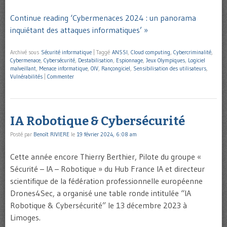
Continue reading ‘Cybermenaces 2024 : un panorama
inquiétant des attaques informatiques’ »
Archivé sous
Sécurité informatique
|
Taggé
ANSSI
,
Cloud computing
,
Cybercriminalité
,
Cybermenace
,
Cybersécurité
,
Destabilisation
,
Espionnage
,
Jeux Olympiques
,
Logiciel
malveillant
,
Menace informatique
,
OIV
,
Rançongiciel
,
Sensibilisation des utilisateurs
,
Vulnérabilités
|
Commenter
IA Robotique & Cybersécurité
Posté par
Benoît RIVIERE
le
19 février 2024, 6:08 am
Cette année encore Thierry Berthier, Pilote du groupe «
Sécurité – IA – Robotique » du Hub France IA et directeur
scientifique de la fédération professionnelle européenne
Drones4Sec, a organisé une table ronde intitulée “IA
Robotique & Cybersécurité” le 13 décembre 2023 à
Limoges.