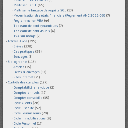
Maîtriser EXCEL
(65)
Maîtriser le langage de requête SQL
(13)
Modernisation des états financiers (Règlement ANC 2022-06)
(7)
Programmer en VBA
(46)
Tableaux de bord dynamiques
(7)
Tableaux de bord visuels
(4)
TVA sur marge
(7)
Articles A&SI
(295)
Brèves
(238)
Cas pratiques
(58)
Sondages
(3)
Bibliographie
(115)
Articles
(15)
Livres & ouvrages
(33)
Sites internet
(71)
Contrôle des comptes
(197)
Comptabilité analytique
(2)
Comptes annuels
(47)
Comptes consolidés
(35)
Cycle Clients
(28)
Cycle Fiscalité
(52)
Cycle Fournisseurs
(29)
Cycle Immobilisations
(8)
Cycle Personnel
(17)