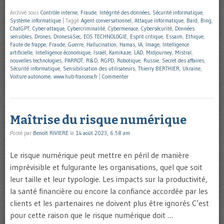
Archivé sous
Contrôle interne
,
Fraude
,
Intégrité des données
,
Sécurité informatique
,
Système informatique
|
Taggé
Agent conversationnel
,
Attaque informatique
,
Bard
,
Bing
,
ChatGPT
,
Cyber-attaque
,
Cybercriminalité
,
Cybermenace
,
Cybersécurité
,
Données
sensibles
,
Drones
,
Drones4Sec
,
EOS TECHNOLOGIE
,
Esprit critique
,
Essaim
,
Ethique
,
Faute de frappe
,
Fraude
,
Guerre
,
Hallucination
,
Hamas
,
IA
,
Image
,
Intelligence
artificielle
,
Intelligence économique
,
Israël
,
Kamikaze
,
LAD
,
Midjourney
,
Mistral
,
nouvelles technologies
,
PARROT
,
R&D
,
RGPD
,
Robotique
,
Russie
,
Secret des affaires
,
Sécurité informatique
,
Sensibilisation des utilisateurs
,
Thierry BERTHIER
,
Ukraine
,
Voiture autonome
,
www.hub-franceia.fr
|
Commenter
Maîtrise du risque numérique
Posté par
Benoît RIVIERE
le
14 août 2023, 6:58 am
Le risque numérique peut mettre en péril de manière
imprévisible et fulgurante les organisations, quel que soit
leur taille et leur typologie. Les impacts sur la productivité,
la santé financière ou encore la confiance accordée par les
clients et les partenaires ne doivent plus être ignorés C’est
pour cette raison que le risque numérique doit …