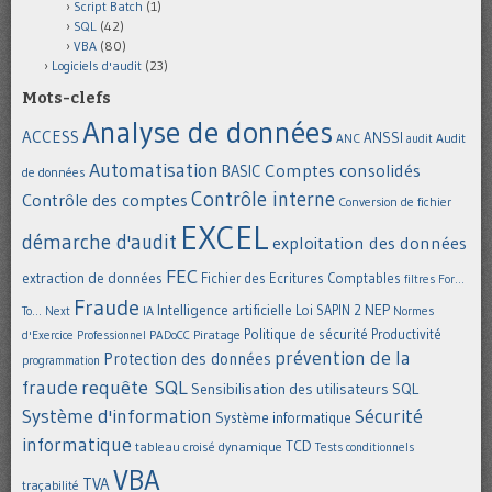
Script Batch
(1)
SQL
(42)
VBA
(80)
Logiciels d'audit
(23)
Mots-clefs
Analyse de données
ACCESS
ANSSI
Audit
ANC
audit
Automatisation
Comptes consolidés
BASIC
de données
Contrôle interne
Contrôle des comptes
Conversion de fichier
EXCEL
démarche d'audit
exploitation des données
FEC
extraction de données
Fichier des Ecritures Comptables
filtres
For...
Fraude
Intelligence artificielle
NEP
IA
Loi SAPIN 2
To... Next
Normes
Politique de sécurité
Piratage
Productivité
d'Exercice Professionnel
PADoCC
prévention de la
Protection des données
programmation
requête SQL
fraude
Sensibilisation des utilisateurs
SQL
Système d'information
Sécurité
Système informatique
informatique
TCD
tableau croisé dynamique
Tests conditionnels
VBA
TVA
traçabilité