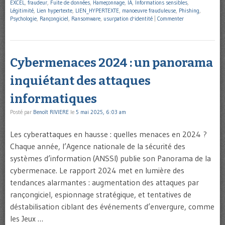
EXCEL
,
fraudeur
,
Fuite de données
,
Hameçonnage
,
IA
,
Informations sensibles
,
Légitimité
,
Lien hypertexte
,
LIEN_HYPERTEXTE
,
manoeuvre frauduleuse
,
Phishing
,
Psychologie
,
Rançongiciel
,
Ransomware
,
usurpation d'identité
|
Commenter
Cybermenaces 2024 : un panorama
inquiétant des attaques
informatiques
Posté par
Benoît RIVIERE
le
5 mai 2025, 6:03 am
Les cyberattaques en hausse : quelles menaces en 2024 ?
Chaque année, l’Agence nationale de la sécurité des
systèmes d’information (ANSSI) publie son Panorama de la
cybermenace. Le rapport 2024 met en lumière des
tendances alarmantes : augmentation des attaques par
rançongiciel, espionnage stratégique, et tentatives de
déstabilisation ciblant des événements d’envergure, comme
les Jeux …