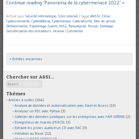
Continue reading ‘Panorama de la cybermenace 2022’ »
Archivé sous
Sécurité informatique
,
Sites internet
|
Taggé
ANSSI
,
Chine
,
Cybercriminalité
,
Cyberdéfense
,
Cybermenace
,
Cybersécurité
,
Déni de service
,
Destabilisation
,
Espionnage
,
Guerre
,
NIS2
,
Rançongiciel
,
Russie
,
Sabotage
,
Sensibilisation des utilisateurs
,
Ukraine
|
Commenter
« Entrées anciennes
Post navigation
Chercher sur A&SI…
Search
Thèmes
Articles à suites
(164)
Analyse de données et automatisation avec Excel et Access
(13)
Analyser un FEC avec Python
(3)
Collecter des données juridiques sur les entreprises avec l'API SIRENE
(2)
Enregistreur de macros d'EXCEL
(3)
Extraire les pistes audio d'un CD avec EAC
(3)
Initiation au Basic
(12)
Maîtriser ETAFI CONSO
(3)