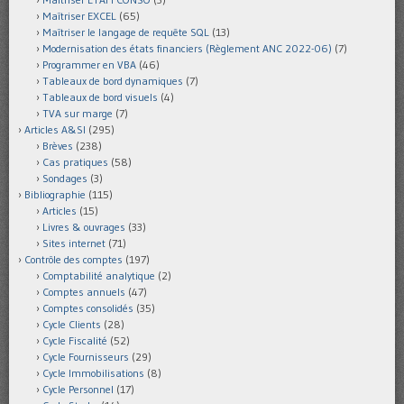
Maîtriser EXCEL
(65)
Maîtriser le langage de requête SQL
(13)
Modernisation des états financiers (Règlement ANC 2022-06)
(7)
Programmer en VBA
(46)
Tableaux de bord dynamiques
(7)
Tableaux de bord visuels
(4)
TVA sur marge
(7)
Articles A&SI
(295)
Brèves
(238)
Cas pratiques
(58)
Sondages
(3)
Bibliographie
(115)
Articles
(15)
Livres & ouvrages
(33)
Sites internet
(71)
Contrôle des comptes
(197)
Comptabilité analytique
(2)
Comptes annuels
(47)
Comptes consolidés
(35)
Cycle Clients
(28)
Cycle Fiscalité
(52)
Cycle Fournisseurs
(29)
Cycle Immobilisations
(8)
Cycle Personnel
(17)