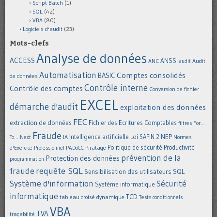
Script Batch
(1)
SQL
(42)
VBA
(80)
Logiciels d'audit
(23)
Mots-clefs
Analyse de données
ACCESS
ANSSI
Audit
ANC
audit
Automatisation
Comptes consolidés
BASIC
de données
Contrôle interne
Contrôle des comptes
Conversion de fichier
EXCEL
démarche d'audit
exploitation des données
FEC
extraction de données
Fichier des Ecritures Comptables
filtres
For...
Fraude
Intelligence artificielle
NEP
IA
Loi SAPIN 2
To... Next
Normes
Politique de sécurité
Piratage
Productivité
d'Exercice Professionnel
PADoCC
prévention de la
Protection des données
programmation
requête SQL
fraude
Sensibilisation des utilisateurs
SQL
Système d'information
Sécurité
Système informatique
informatique
TCD
tableau croisé dynamique
Tests conditionnels
VBA
TVA
traçabilité