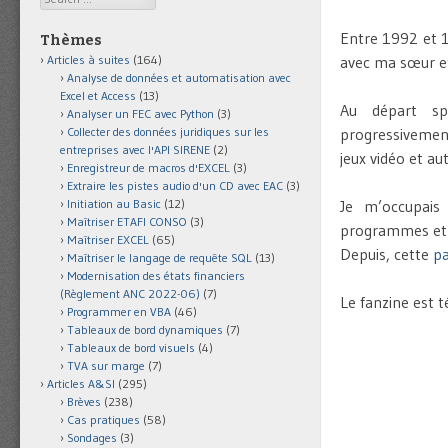
Entre 1992 et 1
Thèmes
Articles à suites
(164)
avec ma sœur e
Analyse de données et automatisation avec
Excel et Access
(13)
Au départ sp
Analyser un FEC avec Python
(3)
Collecter des données juridiques sur les
progressivement
entreprises avec l'API SIRENE
(2)
jeux vidéo et a
Enregistreur de macros d'EXCEL
(3)
Extraire les pistes audio d'un CD avec EAC
(3)
Initiation au Basic
(12)
Je m’occupais
Maîtriser ETAFI CONSO
(3)
programmes et de
Maîtriser EXCEL
(65)
Depuis, cette
pa
Maîtriser le langage de requête SQL
(13)
Modernisation des états financiers
(Règlement ANC 2022-06)
(7)
Le fanzine est 
Programmer en VBA
(46)
Tableaux de bord dynamiques
(7)
Tableaux de bord visuels
(4)
TVA sur marge
(7)
Articles A&SI
(295)
Brèves
(238)
Cas pratiques
(58)
Sondages
(3)