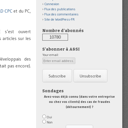
Connexion
Flux des publications
D CPC
et du PC,
Flux des commentaires
Site de WordPress-FR
Nombre d'abonnés
 s’est ouvert
10780
articles sur les
S'abonner à A&SI
Your email:
éveloppais des
tait pas encore).
Sondages
Avez-vous déjà connu (dans votre entreprise
ou chez vos clients) des cas de fraudes
(détournement) ?
Oui
Non