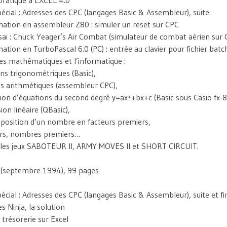
écial : Adresses des CPC (langages Basic & Assembleur), suite
tion en assembleur Z80 : simuler un reset sur CPC
sai : Chuck Yeager’s Air Combat (simulateur de combat aérien sur 
tion en TurboPascal 6.0 (PC) : entrée au clavier pour fichier bat
les mathématiques et l’informatique :
ns trigonométriques (Basic),
es arithmétiques (assembleur CPC),
tion d’équations du second degré y=ax²+bx+c (Basic sous Casio fx-
ion linéaire (QBasic),
osition d’un nombre en facteurs premiers,
urs, nombres premiers…
 les jeux SABOTEUR II, ARMY MOVES II et SHORT CIRCUIT.
(septembre 1994), 99 pages
écial : Adresses des CPC (langages Basic & Assembleur), suite et fi
s Ninja, la solution
trésorerie sur Excel