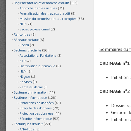
Réglementation et démarche d'audit
(113)
Approche par les risques
(21)
Formalisation des travaux d'audit
(9)
Mission du commissaire aux comptes
(38)
NEP
(21)
Secret professionnel
(2)
Rencontres
(9)
Réseaux sociaux
(8)
Pacioli
(7)
Sommaires du fa
Secteurs d'activité
(16)
Associations, Fondations
(3)
BTP
(4)
ORDIMAGE n°1
Distribution automobile
(8)
HLM
(1)
Initiatio
Négoce
(1)
Services
(1)
Vente au détail
(3)
ORDIMAGE n°2
Système d'information
(44)
Système informatique
(128)
Extractions de données
(43)
Dossier s
Intégrité des données
(20)
Gestion d
Protection des données
(44)
Initiation
Sécurité informatique
(52)
Techniques d'audit
(271)
ANA-FEC2
(3)