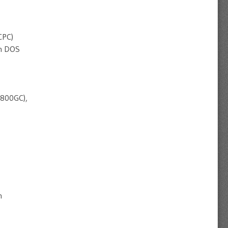
CPC)
ch DOS
8800GC),
n