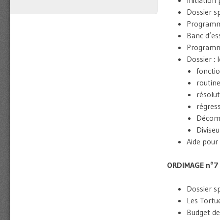
Dossier sp
Programma
Banc d’es
Programma
Dossier : 
fonctio
routin
résolu
régress
Décomp
Divise
Aide pour
ORDIMAGE n°7
Dossier sp
Les Tortue
Budget de 