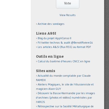
View Results
Archive des sondages
Liens A&SI
Blog du projet AppliConso II
Fil twitter technos & audit @BenoitRiviere14
Les articles A&SI (flux RSS) au format PDF
Outils en ligne
Calcul du barème d'heures CNCC en ligne
Sites amis
Actualité du monde comptable par Claude
RAMEIX
Ateliers Magiques, le site de l'illusionniste et
magicien Alain GUY
Découvrir la Basse-Normandie par les images
d'archives (photos et vidéos) numérisées par
l'ARCIS
Rétrospective sur la Société Métallurgique de