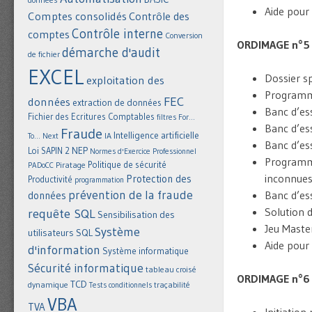
Aide pour
Comptes consolidés
Contrôle des
Contrôle interne
comptes
Conversion
ORDIMAGE n°5
démarche d'audit
de fichier
EXCEL
Dossier sp
exploitation des
Programma
FEC
données
extraction de données
Banc d’ess
Fichier des Ecritures Comptables
filtres
For...
Banc d’ess
Fraude
Intelligence artificielle
IA
To... Next
Banc d’es
NEP
Loi SAPIN 2
Normes d'Exercice Professionnel
Programma
Politique de sécurité
Piratage
PADoCC
inconnues
Protection des
Productivité
programmation
prévention de la fraude
Banc d’ess
données
Solution 
requête SQL
Sensibilisation des
Jeu Maste
Système
utilisateurs
SQL
Aide pour
d'information
Système informatique
Sécurité informatique
tableau croisé
ORDIMAGE n°6
TCD
dynamique
Tests conditionnels
traçabilité
VBA
TVA
Initiation