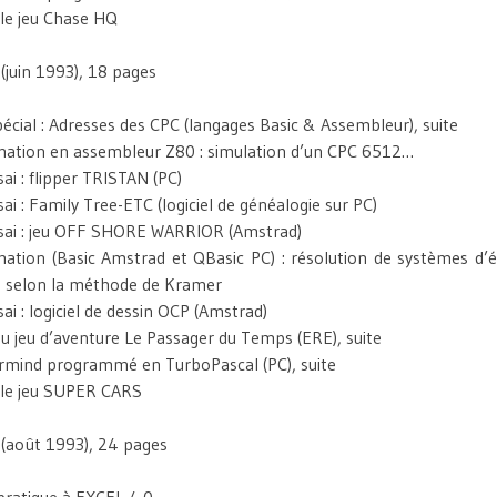
 le jeu Chase HQ
(juin 1993), 18 pages
écial : Adresses des CPC (langages Basic & Assembleur), suite
tion en assembleur Z80 : simulation d’un CPC 6512…
ai : flipper TRISTAN (PC)
ai : Family Tree-ETC (logiciel de généalogie sur PC)
sai : jeu OFF SHORE WARRIOR (Amstrad)
tion (Basic Amstrad et QBasic PC) : résolution de systèmes d’é
 selon la méthode de Kramer
ai : logiciel de dessin OCP (Amstrad)
du jeu d’aventure Le Passager du Temps (ERE), suite
rmind programmé en TurboPascal (PC), suite
 le jeu SUPER CARS
(août 1993), 24 pages
 pratique à EXCEL 4.0