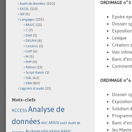
ORDIMAGE n°3
Audit de données
(102)
EXCEL
(113)
IXP
(5)
Epoke ep
Langages
(155)
Dossier sp
BASIC
(21)
Exposition
C
(7)
DAX
(1)
Lexique
DELPHI
(8)
Création d
Lazarus
(1)
Vies infi
LIXP
(4)
M
(5)
Banc d’ess
PHP
(6)
Comment ç
Python
(13)
Script Batch
(1)
SQL
(42)
ORDIMAGE n°4
VBA
(80)
Logiciels d'audit
(23)
Dossier sp
Mots-clefs
Exposition
Analyse de
Solution 
ACCESS
Programme
données
Banc d’es
ANSSI
Audit de
ANC
audit
Jeu Maste
Automatisation
BASIC
données