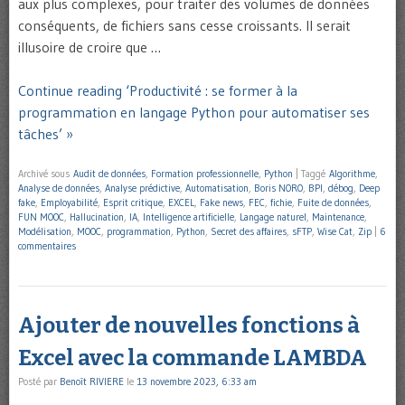
aux plus complexes, pour traiter des volumes de données
conséquents, de fichiers sans cesse croissants. Il serait
illusoire de croire que …
Continue reading ‘Productivité : se former à la
programmation en langage Python pour automatiser ses
tâches’ »
Archivé sous
Audit de données
,
Formation professionnelle
,
Python
|
Taggé
Algorithme
,
Analyse de données
,
Analyse prédictive
,
Automatisation
,
Boris NORO
,
BPI
,
débog
,
Deep
fake
,
Employabilité
,
Esprit critique
,
EXCEL
,
Fake news
,
FEC
,
fichie
,
Fuite de données
,
FUN MOOC
,
Hallucination
,
IA
,
Intelligence artificielle
,
Langage naturel
,
Maintenance
,
Modélisation
,
MOOC
,
programmation
,
Python
,
Secret des affaires
,
sFTP
,
Wise Cat
,
Zip
|
6
commentaires
Ajouter de nouvelles fonctions à
Excel avec la commande LAMBDA
Posté par
Benoît RIVIERE
le
13 novembre 2023, 6:33 am