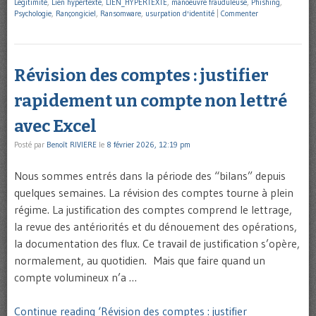
Légitimité
,
Lien hypertexte
,
LIEN_HYPERTEXTE
,
manoeuvre frauduleuse
,
Phishing
,
Psychologie
,
Rançongiciel
,
Ransomware
,
usurpation d'identité
|
Commenter
Révision des comptes : justifier
rapidement un compte non lettré
avec Excel
Posté par
Benoît RIVIERE
le
8 février 2026, 12:19 pm
Nous sommes entrés dans la période des “bilans” depuis
quelques semaines. La révision des comptes tourne à plein
régime. La justification des comptes comprend le lettrage,
la revue des antériorités et du dénouement des opérations,
la documentation des flux. Ce travail de justification s’opère,
normalement, au quotidien. Mais que faire quand un
compte volumineux n’a …
Continue reading ‘Révision des comptes : justifier