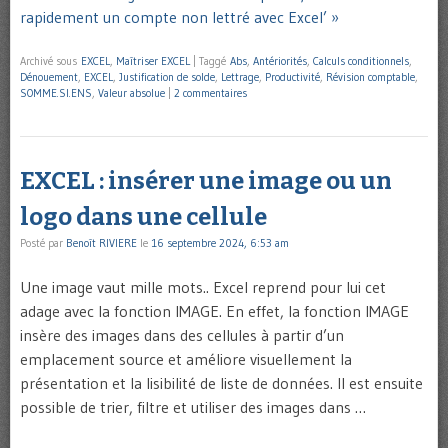
rapidement un compte non lettré avec Excel’ »
Archivé sous
EXCEL
,
Maîtriser EXCEL
|
Taggé
Abs
,
Antériorités
,
Calculs conditionnels
,
Dénouement
,
EXCEL
,
Justification de solde
,
Lettrage
,
Productivité
,
Révision comptable
,
SOMME.SI.ENS
,
Valeur absolue
|
2 commentaires
EXCEL : insérer une image ou un
logo dans une cellule
Posté par
Benoît RIVIERE
le
16 septembre 2024, 6:53 am
Une image vaut mille mots.. Excel reprend pour lui cet
adage avec la fonction IMAGE. En effet, la fonction IMAGE
insère des images dans des cellules à partir d’un
emplacement source et améliore visuellement la
présentation et la lisibilité de liste de données. Il est ensuite
possible de trier, filtre et utiliser des images dans …