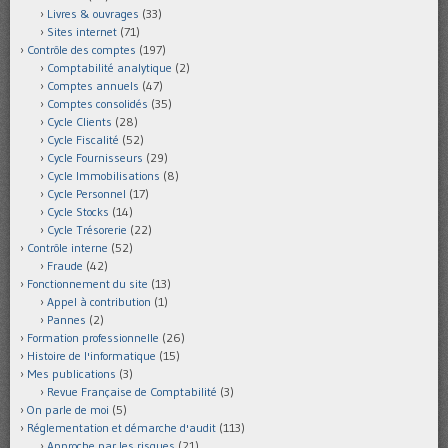
Livres & ouvrages
(33)
Sites internet
(71)
Contrôle des comptes
(197)
Comptabilité analytique
(2)
Comptes annuels
(47)
Comptes consolidés
(35)
Cycle Clients
(28)
Cycle Fiscalité
(52)
Cycle Fournisseurs
(29)
Cycle Immobilisations
(8)
Cycle Personnel
(17)
Cycle Stocks
(14)
Cycle Trésorerie
(22)
Contrôle interne
(52)
Fraude
(42)
Fonctionnement du site
(13)
Appel à contribution
(1)
Pannes
(2)
Formation professionnelle
(26)
Histoire de l'informatique
(15)
Mes publications
(3)
Revue Française de Comptabilité
(3)
On parle de moi
(5)
Réglementation et démarche d'audit
(113)
Approche par les risques
(21)