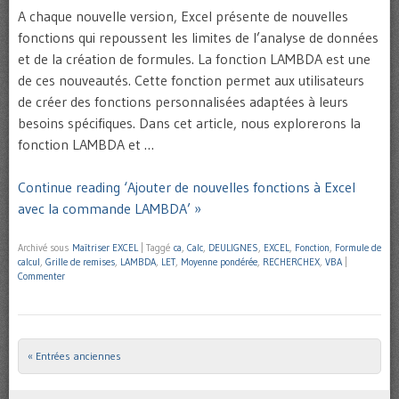
A chaque nouvelle version, Excel présente de nouvelles
fonctions qui repoussent les limites de l’analyse de données
et de la création de formules. La fonction LAMBDA est une
de ces nouveautés. Cette fonction permet aux utilisateurs
de créer des fonctions personnalisées adaptées à leurs
besoins spécifiques. Dans cet article, nous explorerons la
fonction LAMBDA et …
Continue reading ‘Ajouter de nouvelles fonctions à Excel
avec la commande LAMBDA’ »
Archivé sous
Maîtriser EXCEL
|
Taggé
ca
,
Calc
,
DEULIGNES
,
EXCEL
,
Fonction
,
Formule de
calcul
,
Grille de remises
,
LAMBDA
,
LET
,
Moyenne pondérée
,
RECHERCHEX
,
VBA
|
Commenter
« Entrées anciennes
Post navigation