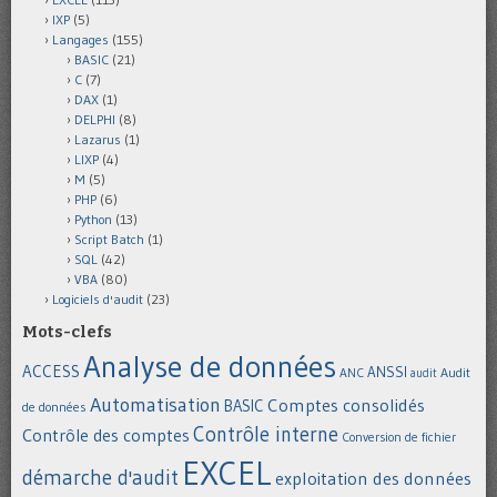
IXP
(5)
Langages
(155)
BASIC
(21)
C
(7)
DAX
(1)
DELPHI
(8)
Lazarus
(1)
LIXP
(4)
M
(5)
PHP
(6)
Python
(13)
Script Batch
(1)
SQL
(42)
VBA
(80)
Logiciels d'audit
(23)
Mots-clefs
Analyse de données
ACCESS
ANSSI
Audit
ANC
audit
Automatisation
Comptes consolidés
BASIC
de données
Contrôle interne
Contrôle des comptes
Conversion de fichier
EXCEL
démarche d'audit
exploitation des données