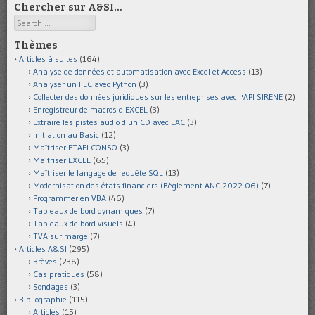
Chercher sur A&SI…
Search
Thèmes
Articles à suites
(164)
Analyse de données et automatisation avec Excel et Access
(13)
Analyser un FEC avec Python
(3)
Collecter des données juridiques sur les entreprises avec l'API SIRENE
(2)
Enregistreur de macros d'EXCEL
(3)
Extraire les pistes audio d'un CD avec EAC
(3)
Initiation au Basic
(12)
Maîtriser ETAFI CONSO
(3)
Maîtriser EXCEL
(65)
Maîtriser le langage de requête SQL
(13)
Modernisation des états financiers (Règlement ANC 2022-06)
(7)
Programmer en VBA
(46)
Tableaux de bord dynamiques
(7)
Tableaux de bord visuels
(4)
TVA sur marge
(7)
Articles A&SI
(295)
Brèves
(238)
Cas pratiques
(58)
Sondages
(3)
Bibliographie
(115)
Articles
(15)