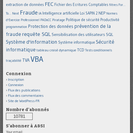
FEC
extraction de données
Fichier des Ecritures Comptables
filtres
For...
Fraude
Intelligence artificielle
NEP
IA
Loi SAPIN 2
To... Next
Normes
Politique de sécurité
Piratage
Productivité
d'Exercice Professionnel
PADoCC
prévention de la
Protection des données
programmation
requête SQL
fraude
Sensibilisation des utilisateurs
SQL
Système d'information
Sécurité
Système informatique
informatique
TCD
tableau croisé dynamique
Tests conditionnels
VBA
TVA
traçabilité
Connexion
Inscription
Connexion
Flux des publications
Flux des commentaires
Site de WordPress-FR
Nombre d'abonnés
10781
S'abonner à A&SI
Your email: