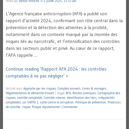
Posté par
Benoît RIVIERE
le
5 juillet 2025, 11:32 am
L’Agence française anticorruption (AFA) a publié son
rapport d’activité 2024, confirmant son rôle central dans la
prévention et la détection des atteintes à la probité,
notamment dans un contexte marqué par la montée des
risques liés au narcotrafic, et l’intensification des contrôles
dans les secteurs public et privé. Au cœur de ce rapport,
l’AFA rappelle …
Continue reading ‘Rapport AFA 2024 : les contrôles
comptables à ne pas négliger’ »
Archivé sous
Approche par les risques
,
Comptes annuels
,
Livres & ouvrages
,
Réglementation et démarche d'audit
|
Taggé
AFA
,
Bonnes pratiques
,
Cartographie des
risques
,
contrôle comptable
,
Contrôle interne
,
Identification des tiers
,
irrégularités
comptables
,
Loi SAPIN 2
,
Lutte contre la corruption
,
Politique de prévention
,
Processus
de contrôle
,
risque
,
Risque réputationnel
|
Commenter