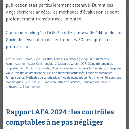
publication était particulièrement attendue. Durant ces
vingt dernières années, les méthodes d’évaluation se sont
profondément transformées : montée …
Continue reading ‘La DGFiP publie la nouvelle édition de son
Guide de l’évaluation des entreprises 20 ans après la
première’ »
Archivé sous
Brèves
,
Cycle Fiscalité
,
Livres & ouvrages
|
Taggé
Actif immatériel
,
Administration fiscale
,
Contribuable
,
Création de valeur
,
DCF
,
Démembrement de
propriété
,
DGFiP
,
DGI
,
Diagnostic
,
Direction Générale des Impôts
,
Donation
,
Enterprise
Value
,
Evaluation d'entreprise
,
Flux de trésorerie actualisés
,
Fonds de commerce
,
IFI
,
Jurisprudence
,
Méthodes de valorisation
,
Modèle économique
,
Patrimoine
,
Perspectives
économiques
,
Prix
,
risque
,
Succession
,
Titres de sociétés
,
Transmission
,
Valeur
d'Entreprise
|
Commenter
Rapport AFA 2024 : les contrôles
comptables à ne pas négliger