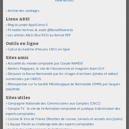
View Results
Archive des sondages
Liens A&SI
Blog du projet AppliConso II
Fil twitter technos & audit @BenoitRiviere14
Les articles A&SI (flux RSS) au format PDF
Outils en ligne
Calcul du barème d'heures CNCC en ligne
Sites amis
Actualité du monde comptable par Claude RAMEIX
Ateliers Magiques, le site de l'illusionniste et magicien Alain GUY
Découvrir la Basse-Normandie par les images d'archives (photos et vidéos)
numérisées par l'ARCIS
Rétrospective sur la Société Métallurgique de Normandie (SMN) par Jacques
DAUPHIN
Sites utiles
Compagnie Nationale des Commissaires aux Comptes (CNCC)
Compta-TV : le site de l'e-formation comptable et juridique à destination des
experts-comptables
Cuisine & Vins de France (Recettes de cuisine, conseils et accords vins/plats)
L'équipe Pacioli au challenge-voile des experts-comptables