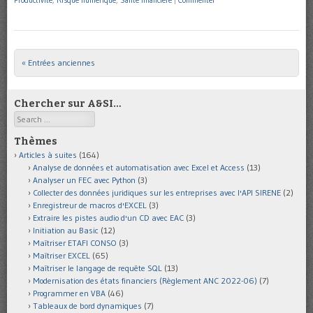
Productivité
,
Risque numérique
,
Santé financière
|
Commenter
« Entrées anciennes
Post navigation
Chercher sur A&SI…
Search
Thèmes
Articles à suites
(164)
Analyse de données et automatisation avec Excel et Access
(13)
Analyser un FEC avec Python
(3)
Collecter des données juridiques sur les entreprises avec l'API SIRENE
(2)
Enregistreur de macros d'EXCEL
(3)
Extraire les pistes audio d'un CD avec EAC
(3)
Initiation au Basic
(12)
Maîtriser ETAFI CONSO
(3)
Maîtriser EXCEL
(65)
Maîtriser le langage de requête SQL
(13)
Modernisation des états financiers (Règlement ANC 2022-06)
(7)
Programmer en VBA
(46)
Tableaux de bord dynamiques
(7)