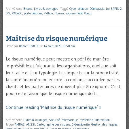
Archivé sous
Brèves
,
Livres & ouvrages
|
Taggé
Cyber-attaque
,
Démocratie
,
Loi SAPIN 2
,
OIV
,
PADoCC
,
porte dérobée
,
Python
,
Roman
,
souveraineté
,
Voeux
Maîtrise du risque numérique
Posté par
Benoît RIVIERE
le
14 août 2023, 6:58 am
Le risque numérique peut mettre en péril de manière
imprévisible et fulgurante les organisations, quel que soit
leur taille et leur typologie. Les impacts sur la productivité,
la santé financière ou encore la confiance accordée par les
clients et les partenaires ne doivent plus être ignorés C’est
pour cette raison que le risque numérique doit …
Continue reading ‘Maîtrise du risque numérique’ »
Archivé sous
Livres & ouvrages
,
Sécurité informatique
,
Système d'information
|
Taggé
AMRAE
,
ANSSI
,
Cartographie des risques
,
Cybersécurité
,
Gestion des risques
,