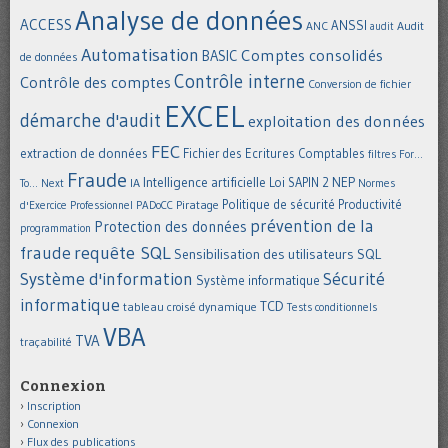
Analyse de données
ACCESS
ANSSI
Audit
ANC
audit
Automatisation
Comptes consolidés
BASIC
de données
Contrôle interne
Contrôle des comptes
Conversion de fichier
EXCEL
démarche d'audit
exploitation des données
FEC
extraction de données
Fichier des Ecritures Comptables
filtres
For...
Fraude
Intelligence artificielle
NEP
IA
Loi SAPIN 2
To... Next
Normes
Politique de sécurité
Piratage
Productivité
d'Exercice Professionnel
PADoCC
prévention de la
Protection des données
programmation
requête SQL
fraude
Sensibilisation des utilisateurs
SQL
Système d'information
Sécurité
Système informatique
informatique
TCD
tableau croisé dynamique
Tests conditionnels
VBA
TVA
traçabilité
Connexion
Inscription
Connexion
Flux des publications