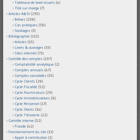
Tableaux de bord visuels
(4)
TVA sur marge
(7)
Articles A&SI
(295)
Brèves
(238)
Cas pratiques
(58)
Sondages
(3)
Bibliographie
(115)
Articles
(15)
Livres & ouvrages
(33)
Sites internet
(71)
Contrôle des comptes
(197)
Comptabilité analytique
(2)
Comptes annuels
(47)
Comptes consolidés
(35)
Cycle Clients
(28)
Cycle Fiscalité
(52)
Cycle Fournisseurs
(29)
Cycle Immobilisations
(8)
Cycle Personnel
(17)
Cycle Stocks
(14)
Cycle Trésorerie
(22)
Contrôle interne
(52)
Fraude
(42)
Fonctionnement du site
(13)
Appel à contribution
(1)