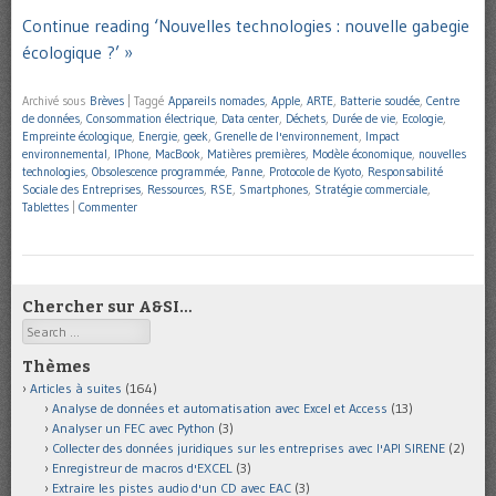
Continue reading ‘Nouvelles technologies : nouvelle gabegie
écologique ?’ »
Archivé sous
Brèves
|
Taggé
Appareils nomades
,
Apple
,
ARTE
,
Batterie soudée
,
Centre
de données
,
Consommation électrique
,
Data center
,
Déchets
,
Durée de vie
,
Ecologie
,
Empreinte écologique
,
Energie
,
geek
,
Grenelle de l'environnement
,
Impact
environnemental
,
IPhone
,
MacBook
,
Matières premières
,
Modèle économique
,
nouvelles
technologies
,
Obsolescence programmée
,
Panne
,
Protocole de Kyoto
,
Responsabilité
Sociale des Entreprises
,
Ressources
,
RSE
,
Smartphones
,
Stratégie commerciale
,
Tablettes
|
Commenter
Chercher sur A&SI…
Search
Thèmes
Articles à suites
(164)
Analyse de données et automatisation avec Excel et Access
(13)
Analyser un FEC avec Python
(3)
Collecter des données juridiques sur les entreprises avec l'API SIRENE
(2)
Enregistreur de macros d'EXCEL
(3)
Extraire les pistes audio d'un CD avec EAC
(3)