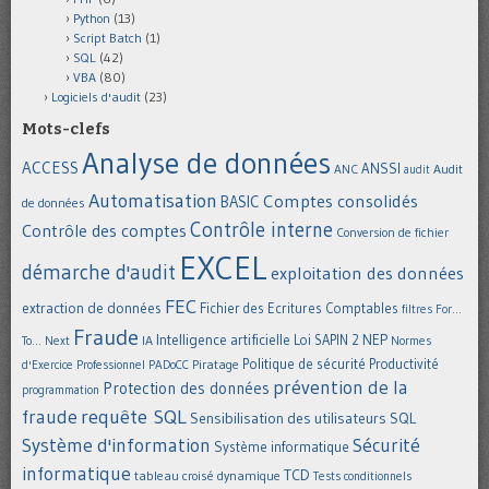
Python
(13)
Script Batch
(1)
SQL
(42)
VBA
(80)
Logiciels d'audit
(23)
Mots-clefs
Analyse de données
ACCESS
ANSSI
Audit
ANC
audit
Automatisation
Comptes consolidés
BASIC
de données
Contrôle interne
Contrôle des comptes
Conversion de fichier
EXCEL
démarche d'audit
exploitation des données
FEC
extraction de données
Fichier des Ecritures Comptables
filtres
For...
Fraude
Intelligence artificielle
NEP
IA
Loi SAPIN 2
To... Next
Normes
Politique de sécurité
Piratage
Productivité
d'Exercice Professionnel
PADoCC
prévention de la
Protection des données
programmation
requête SQL
fraude
Sensibilisation des utilisateurs
SQL
Système d'information
Sécurité
Système informatique
informatique
TCD
tableau croisé dynamique
Tests conditionnels