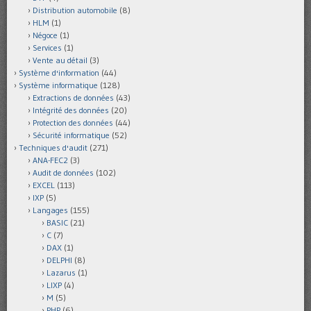
Distribution automobile
(8)
HLM
(1)
Négoce
(1)
Services
(1)
Vente au détail
(3)
Système d'information
(44)
Système informatique
(128)
Extractions de données
(43)
Intégrité des données
(20)
Protection des données
(44)
Sécurité informatique
(52)
Techniques d'audit
(271)
ANA-FEC2
(3)
Audit de données
(102)
EXCEL
(113)
IXP
(5)
Langages
(155)
BASIC
(21)
C
(7)
DAX
(1)
DELPHI
(8)
Lazarus
(1)
LIXP
(4)
M
(5)
PHP
(6)