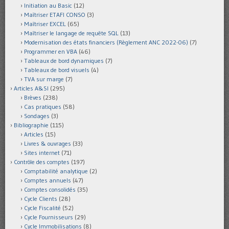
Initiation au Basic
(12)
Maîtriser ETAFI CONSO
(3)
Maîtriser EXCEL
(65)
Maîtriser le langage de requête SQL
(13)
Modernisation des états financiers (Règlement ANC 2022-06)
(7)
Programmer en VBA
(46)
Tableaux de bord dynamiques
(7)
Tableaux de bord visuels
(4)
TVA sur marge
(7)
Articles A&SI
(295)
Brèves
(238)
Cas pratiques
(58)
Sondages
(3)
Bibliographie
(115)
Articles
(15)
Livres & ouvrages
(33)
Sites internet
(71)
Contrôle des comptes
(197)
Comptabilité analytique
(2)
Comptes annuels
(47)
Comptes consolidés
(35)
Cycle Clients
(28)
Cycle Fiscalité
(52)
Cycle Fournisseurs
(29)
Cycle Immobilisations
(8)