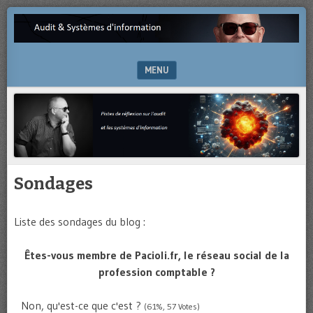
Pistes
AUDIT
de
&
réflexion
sur
MENU
SYSTÈMES
l’audit
et
SKIP TO CONTENT
D'INFORMATION
les
systèmes
d’information
Sondages
Liste des sondages du blog :
Êtes-vous membre de Pacioli.fr, le réseau social de la
profession comptable ?
Non, qu'est-ce que c'est ?
(61%, 57 Votes)