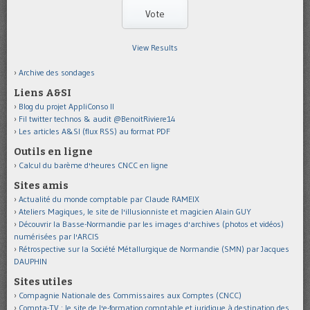
View Results
Archive des sondages
Liens A&SI
Blog du projet AppliConso II
Fil twitter technos & audit @BenoitRiviere14
Les articles A&SI (flux RSS) au format PDF
Outils en ligne
Calcul du barème d'heures CNCC en ligne
Sites amis
Actualité du monde comptable par Claude RAMEIX
Ateliers Magiques, le site de l'illusionniste et magicien Alain GUY
Découvrir la Basse-Normandie par les images d'archives (photos et vidéos)
numérisées par l'ARCIS
Rétrospective sur la Société Métallurgique de Normandie (SMN) par Jacques
DAUPHIN
Sites utiles
Compagnie Nationale des Commissaires aux Comptes (CNCC)
Compta-TV : le site de l'e-formation comptable et juridique à destination des