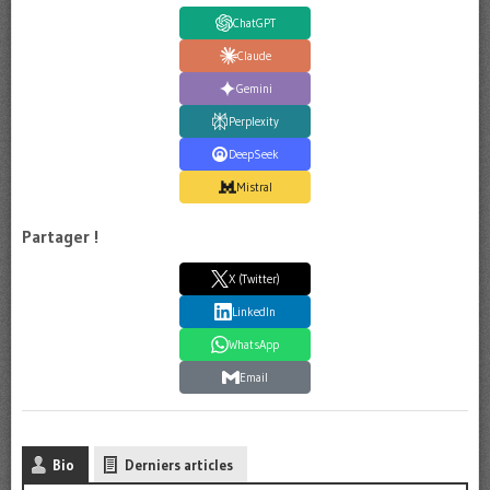
ChatGPT
Claude
Gemini
Perplexity
DeepSeek
Mistral
Partager !
X (Twitter)
LinkedIn
WhatsApp
Email
Bio
Derniers articles