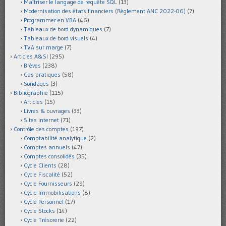
Maîtriser le langage de requête SQL
(13)
Modernisation des états financiers (Règlement ANC 2022-06)
(7)
Programmer en VBA
(46)
Tableaux de bord dynamiques
(7)
Tableaux de bord visuels
(4)
TVA sur marge
(7)
Articles A&SI
(295)
Brèves
(238)
Cas pratiques
(58)
Sondages
(3)
Bibliographie
(115)
Articles
(15)
Livres & ouvrages
(33)
Sites internet
(71)
Contrôle des comptes
(197)
Comptabilité analytique
(2)
Comptes annuels
(47)
Comptes consolidés
(35)
Cycle Clients
(28)
Cycle Fiscalité
(52)
Cycle Fournisseurs
(29)
Cycle Immobilisations
(8)
Cycle Personnel
(17)
Cycle Stocks
(14)
Cycle Trésorerie
(22)