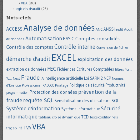
VBA
(80)
Logiciels d'audit
(23)
Mots-clefs
Analyse de données
ACCESS
ANSSI
Audit
ANC
audit
Automatisation
Comptes consolidés
BASIC
de données
Contrôle interne
Contrôle des comptes
Conversion de fichier
EXCEL
démarche d'audit
exploitation des données
FEC
extraction de données
Fichier des Ecritures Comptables
filtres
For...
Fraude
Intelligence artificielle
NEP
IA
Loi SAPIN 2
To... Next
Normes
Politique de sécurité
Piratage
Productivité
d'Exercice Professionnel
PADoCC
prévention de la
Protection des données
programmation
requête SQL
fraude
Sensibilisation des utilisateurs
SQL
Système d'information
Sécurité
Système informatique
informatique
TCD
tableau croisé dynamique
Tests conditionnels
VBA
TVA
traçabilité