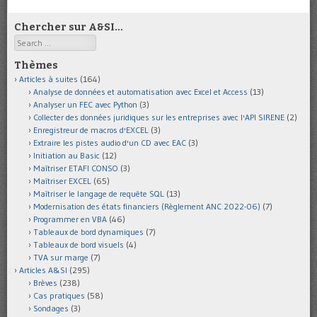
Chercher sur A&SI…
Search
Thèmes
Articles à suites
(164)
Analyse de données et automatisation avec Excel et Access
(13)
Analyser un FEC avec Python
(3)
Collecter des données juridiques sur les entreprises avec l'API SIRENE
(2)
Enregistreur de macros d'EXCEL
(3)
Extraire les pistes audio d'un CD avec EAC
(3)
Initiation au Basic
(12)
Maîtriser ETAFI CONSO
(3)
Maîtriser EXCEL
(65)
Maîtriser le langage de requête SQL
(13)
Modernisation des états financiers (Règlement ANC 2022-06)
(7)
Programmer en VBA
(46)
Tableaux de bord dynamiques
(7)
Tableaux de bord visuels
(4)
TVA sur marge
(7)
Articles A&SI
(295)
Brèves
(238)
Cas pratiques
(58)
Sondages
(3)