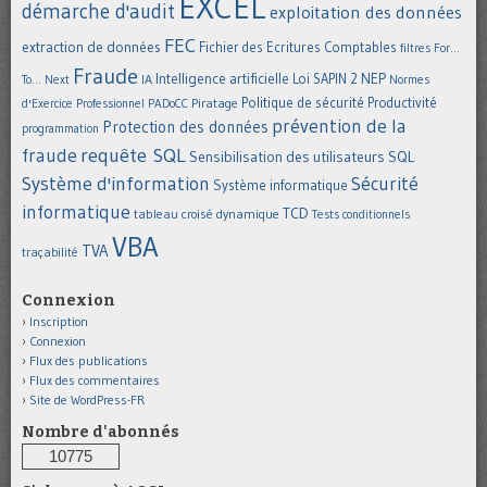
EXCEL
démarche d'audit
exploitation des données
FEC
extraction de données
Fichier des Ecritures Comptables
filtres
For...
Fraude
Intelligence artificielle
NEP
IA
Loi SAPIN 2
To... Next
Normes
Politique de sécurité
Piratage
Productivité
d'Exercice Professionnel
PADoCC
prévention de la
Protection des données
programmation
requête SQL
fraude
Sensibilisation des utilisateurs
SQL
Système d'information
Sécurité
Système informatique
informatique
TCD
tableau croisé dynamique
Tests conditionnels
VBA
TVA
traçabilité
Connexion
Inscription
Connexion
Flux des publications
Flux des commentaires
Site de WordPress-FR
Nombre d'abonnés
10775