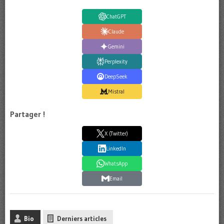
ChatGPT
Claude
Gemini
Perplexity
DeepSeek
Mistral
Partager !
X (Twitter)
LinkedIn
WhatsApp
Email
Bio
Derniers articles