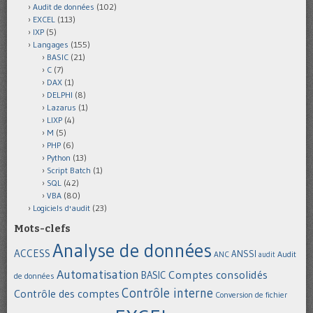
Audit de données
(102)
EXCEL
(113)
IXP
(5)
Langages
(155)
BASIC
(21)
C
(7)
DAX
(1)
DELPHI
(8)
Lazarus
(1)
LIXP
(4)
M
(5)
PHP
(6)
Python
(13)
Script Batch
(1)
SQL
(42)
VBA
(80)
Logiciels d'audit
(23)
Mots-clefs
Analyse de données
ACCESS
ANSSI
Audit
ANC
audit
Automatisation
Comptes consolidés
BASIC
de données
Contrôle interne
Contrôle des comptes
Conversion de fichier