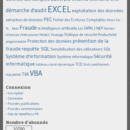
EXCEL
démarche d'audit
exploitation des données
FEC
extraction de données
Fichier des Ecritures Comptables
filtres
For...
Fraude
Intelligence artificielle
NEP
IA
Loi SAPIN 2
To... Next
Normes
Politique de sécurité
Piratage
Productivité
d'Exercice Professionnel
PADoCC
prévention de la
Protection des données
programmation
requête SQL
fraude
Sensibilisation des utilisateurs
SQL
Système d'information
Sécurité
Système informatique
informatique
TCD
tableau croisé dynamique
Tests conditionnels
VBA
TVA
traçabilité
Connexion
Inscription
Connexion
Flux des publications
Flux des commentaires
Site de WordPress-FR
Nombre d'abonnés
10780