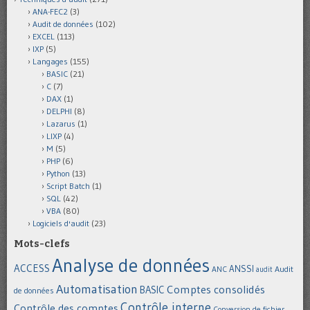
ANA-FEC2
(3)
Audit de données
(102)
EXCEL
(113)
IXP
(5)
Langages
(155)
BASIC
(21)
C
(7)
DAX
(1)
DELPHI
(8)
Lazarus
(1)
LIXP
(4)
M
(5)
PHP
(6)
Python
(13)
Script Batch
(1)
SQL
(42)
VBA
(80)
Logiciels d'audit
(23)
Mots-clefs
Analyse de données
ACCESS
ANSSI
Audit
ANC
audit
Automatisation
Comptes consolidés
BASIC
de données
Contrôle interne
Contrôle des comptes
Conversion de fichier