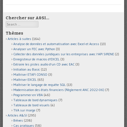
Chercher sur A&SI…
Search
Thèmes
Articles à suites
(164)
Analyse de données et automatisation avec Excel et Access
(13)
Analyser un FEC avec Python
(3)
Collecter des données juridiques sur les entreprises avec l'API SIRENE
(2)
Enregistreur de macros d'EXCEL
(3)
Extraire les pistes audio d'un CD avec EAC
(3)
Initiation au Basic
(12)
Maîtriser ETAFI CONSO
(3)
Maîtriser EXCEL
(65)
Maîtriser le langage de requête SQL
(13)
Modernisation des états financiers (Règlement ANC 2022-06)
(7)
Programmer en VBA
(46)
Tableaux de bord dynamiques
(7)
Tableaux de bord visuels
(4)
TVA sur marge
(7)
Articles A&SI
(295)
Brèves
(238)
Cas pratiques
(58)