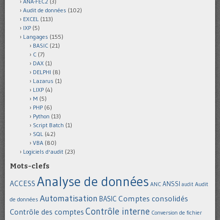
ANA-FEC2
(3)
Audit de données
(102)
EXCEL
(113)
IXP
(5)
Langages
(155)
BASIC
(21)
C
(7)
DAX
(1)
DELPHI
(8)
Lazarus
(1)
LIXP
(4)
M
(5)
PHP
(6)
Python
(13)
Script Batch
(1)
SQL
(42)
VBA
(80)
Logiciels d'audit
(23)
Mots-clefs
Analyse de données
ACCESS
ANSSI
Audit
ANC
audit
Automatisation
Comptes consolidés
BASIC
de données
Contrôle interne
Contrôle des comptes
Conversion de fichier