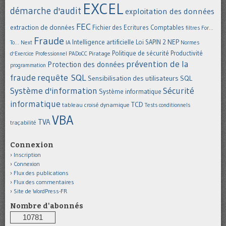
EXCEL
démarche d'audit
exploitation des données
FEC
extraction de données
Fichier des Ecritures Comptables
filtres
For...
Fraude
Intelligence artificielle
NEP
IA
Loi SAPIN 2
To... Next
Normes
Politique de sécurité
Piratage
Productivité
d'Exercice Professionnel
PADoCC
prévention de la
Protection des données
programmation
requête SQL
fraude
Sensibilisation des utilisateurs
SQL
Système d'information
Sécurité
Système informatique
informatique
TCD
tableau croisé dynamique
Tests conditionnels
VBA
TVA
traçabilité
Connexion
Inscription
Connexion
Flux des publications
Flux des commentaires
Site de WordPress-FR
Nombre d'abonnés
10781