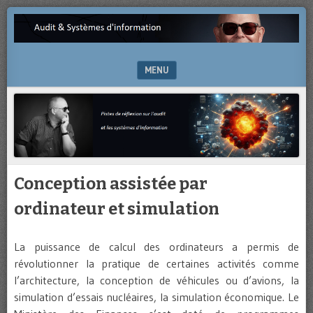
Pistes
AUDIT
de
&
réflexion
sur
MENU
SYSTÈMES
l’audit
et
SKIP TO CONTENT
D'INFORMATION
les
systèmes
d’information
Conception assistée par
ordinateur et simulation
La puissance de calcul des ordinateurs a permis de
révolutionner la pratique de certaines activités comme
l’architecture, la conception de véhicules ou d’avions, la
simulation d’essais nucléaires, la simulation économique. Le