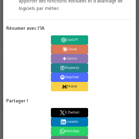
apporter des fonctions évoluées et d’avantage de
logiciels par métier.
Résumer avec l'IA
ChatGPT
Claude
Gemini
Perplexity
DeepSeek
Mistral
Partager !
X (Twitter)
LinkedIn
WhatsApp