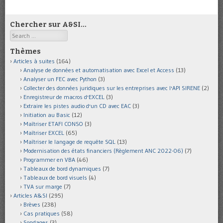
Chercher sur A&SI…
Search
Thèmes
Articles à suites
(164)
Analyse de données et automatisation avec Excel et Access
(13)
Analyser un FEC avec Python
(3)
Collecter des données juridiques sur les entreprises avec l'API SIRENE
(2)
Enregistreur de macros d'EXCEL
(3)
Extraire les pistes audio d'un CD avec EAC
(3)
Initiation au Basic
(12)
Maîtriser ETAFI CONSO
(3)
Maîtriser EXCEL
(65)
Maîtriser le langage de requête SQL
(13)
Modernisation des états financiers (Règlement ANC 2022-06)
(7)
Programmer en VBA
(46)
Tableaux de bord dynamiques
(7)
Tableaux de bord visuels
(4)
TVA sur marge
(7)
Articles A&SI
(295)
Brèves
(238)
Cas pratiques
(58)
Sondages
(3)