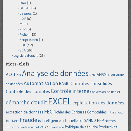
DAX
(1)
DELPHI
(8)
Lazarus
(1)
LIXP
(4)
M
(5)
PHP
(6)
Python
(13)
Script Batch
(1)
SQL
(42)
VBA
(80)
Logiciels d'audit
(23)
Mots-clefs
Analyse de données
ACCESS
ANSSI
Audit
ANC
audit
Automatisation
Comptes consolidés
BASIC
de données
Contrôle interne
Contrôle des comptes
Conversion de fichier
EXCEL
démarche d'audit
exploitation des données
FEC
extraction de données
Fichier des Ecritures Comptables
filtres
For...
Fraude
Intelligence artificielle
NEP
IA
Loi SAPIN 2
To... Next
Normes
Politique de sécurité
Piratage
Productivité
d'Exercice Professionnel
PADoCC