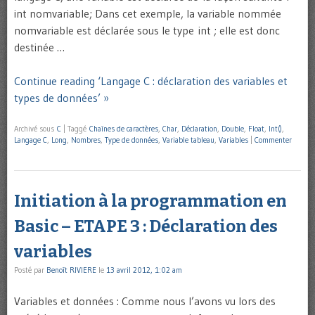
int nomvariable; Dans cet exemple, la variable nommée
nomvariable est déclarée sous le type int ; elle est donc
destinée …
Continue reading ‘Langage C : déclaration des variables et
types de données’ »
Archivé sous
C
|
Taggé
Chaînes de caractères
,
Char
,
Déclaration
,
Double
,
Float
,
Int()
,
Langage C
,
Long
,
Nombres
,
Type de données
,
Variable tableau
,
Variables
|
Commenter
Initiation à la programmation en
Basic – ETAPE 3 : Déclaration des
variables
Posté par
Benoît RIVIERE
le
13 avril 2012, 1:02 am
Variables et données : Comme nous l’avons vu lors des