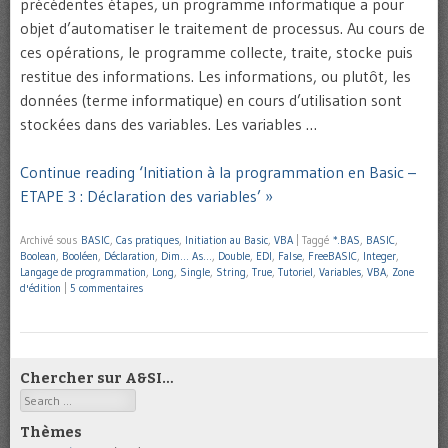
précédentes étapes, un programme informatique a pour
objet d’automatiser le traitement de processus. Au cours de
ces opérations, le programme collecte, traite, stocke puis
restitue des informations. Les informations, ou plutôt, les
données (terme informatique) en cours d’utilisation sont
stockées dans des variables. Les variables …
Continue reading ‘Initiation à la programmation en Basic –
ETAPE 3 : Déclaration des variables’ »
Archivé sous
BASIC
,
Cas pratiques
,
Initiation au Basic
,
VBA
|
Taggé
*.BAS
,
BASIC
,
Boolean
,
Booléen
,
Déclaration
,
Dim… As…
,
Double
,
EDI
,
False
,
FreeBASIC
,
Integer
,
Langage de programmation
,
Long
,
Single
,
String
,
True
,
Tutoriel
,
Variables
,
VBA
,
Zone
d'édition
|
5 commentaires
Chercher sur A&SI…
Search
Thèmes