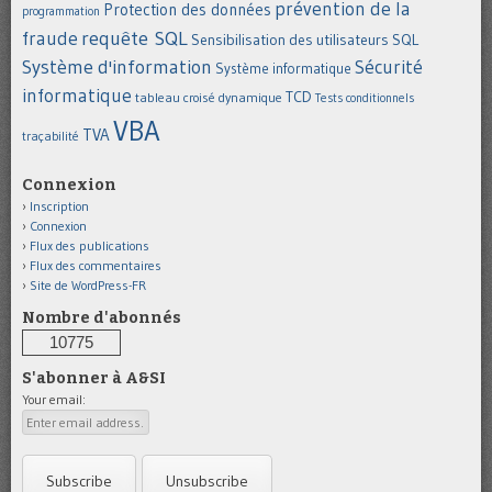
prévention de la
Protection des données
programmation
requête SQL
fraude
Sensibilisation des utilisateurs
SQL
Système d'information
Sécurité
Système informatique
informatique
TCD
tableau croisé dynamique
Tests conditionnels
VBA
TVA
traçabilité
Connexion
Inscription
Connexion
Flux des publications
Flux des commentaires
Site de WordPress-FR
Nombre d'abonnés
10775
S'abonner à A&SI
Your email: