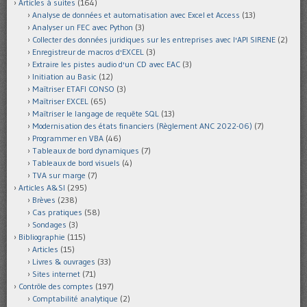
Articles à suites
(164)
Analyse de données et automatisation avec Excel et Access
(13)
Analyser un FEC avec Python
(3)
Collecter des données juridiques sur les entreprises avec l'API SIRENE
(2)
Enregistreur de macros d'EXCEL
(3)
Extraire les pistes audio d'un CD avec EAC
(3)
Initiation au Basic
(12)
Maîtriser ETAFI CONSO
(3)
Maîtriser EXCEL
(65)
Maîtriser le langage de requête SQL
(13)
Modernisation des états financiers (Règlement ANC 2022-06)
(7)
Programmer en VBA
(46)
Tableaux de bord dynamiques
(7)
Tableaux de bord visuels
(4)
TVA sur marge
(7)
Articles A&SI
(295)
Brèves
(238)
Cas pratiques
(58)
Sondages
(3)
Bibliographie
(115)
Articles
(15)
Livres & ouvrages
(33)
Sites internet
(71)
Contrôle des comptes
(197)
Comptabilité analytique
(2)