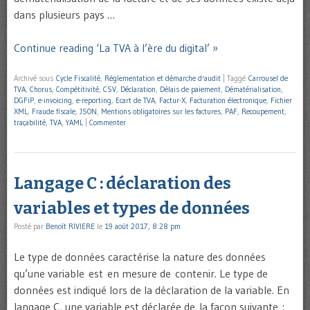
dans plusieurs pays …
Continue reading ‘La TVA à l’ère du digital’ »
Archivé sous
Cycle Fiscalité
,
Réglementation et démarche d'audit
|
Taggé
Carrousel de
TVA
,
Chorus
,
Compétitivité
,
CSV
,
Déclaration
,
Délais de paiement
,
Dématérialisation
,
DGFiP
,
e-invoicing
,
e-reporting
,
Ecart de TVA
,
Factur-X
,
Facturation électronique
,
Fichier
XML
,
Fraude fiscale
,
JSON
,
Mentions obligatoires sur les factures
,
PAF
,
Recoupement
,
traçabilité
,
TVA
,
YAML
|
Commenter
Langage C : déclaration des
variables et types de données
Posté par
Benoît RIVIERE
le
19 août 2017, 8:28 pm
Le type de données caractérise la nature des données
qu’une variable est en mesure de contenir. Le type de
données est indiqué lors de la déclaration de la variable. En
langage C, une variable est déclarée de la façon suivante :