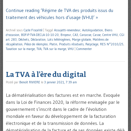
Continue reading ‘Régime de TVA des produits issus du
traitement des véhicules hors d’usage (VHU)’ »
Archivé sous
Cycle Fiscalité
|
Taggé
Assujetti-revendeur
,
Autoliquidation
,
Biens
d'occasion
,
BOFiP-TVA-DECLA-10-10-20
,
Broyeur
,
CA3
,
Carcasse
,
Casse
,
Centre VHU
,
CGI
art. 283
,
Déchets
,
Déclaration
,
Lots hétérogènes
,
Marge globale
,
Matières de
récupération
,
Pièce de réemploi
,
Platin
,
Produits résiduels
,
Recyclage
,
RES N°2010/25
,
Taxation sur la marge
,
TVA
,
TVA sur la marge
,
VHU
|
Commenter
La TVA à l’ère du digital
Posté par
Benoît RIVIERE
le
3 janvier 2021, 7:39 am
La dématérialisation des factures est en marche. Evoquée
dans la Loi de Finances 2020, la réforme envisagée par le
gouvernement s’inscrit dans le cadre de l’évolution
mondiale en faveur du développement de la facturation
électronique et de la transmission de données. La
dématérialisation de la facture et de ses données existe déjà