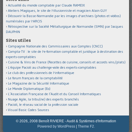
Actualité du monde comptable par Claude RAMEIX
Ateliers Magiques, le site de l'illusionniste et magicien Alain GUY
Découvrir la Basse-Normandie par les images d'archives (photos et vidéos)
numérisées par l'ARCIS
Rétrospective sur la Société Métallurgique de Normandie (SMN) par Jacques
DAUPHIN
Sites utiles
Compagnie Nationale des Commissaires aux Comptes (CNCC)
Compta-TV : le site de l'e-formation comptable et juridique à destination des
experts-comptables
Cuisine & Vins de France (Recettes de cuisine, conseils et accords vins/plats)
L'équipe Pacioli au challenge-voile des experts-comptables
Le club des professionnels de l'informatique
Le forum français de la comptabilité
Le Magazine de la Sécurité Informatique
Le Monde Diplomatique (Eo)
L’Association Française de l’Audit et du Conseil Informatiques
Nuage Agile, la tribu(ne) des experts branchés
Pacioli, le réseau social de la profession sociale
Visual Basic Codes Sources
© 2026, 2008 Benoît RIVIERE - Audit & Systèmes d'Information
Powered by WordPress
|
Theme F2.