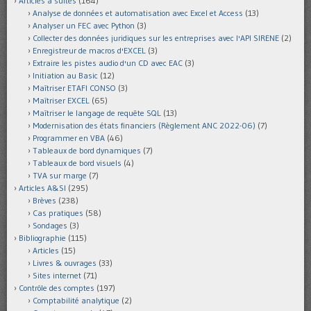
Articles à suites
(164)
Analyse de données et automatisation avec Excel et Access
(13)
Analyser un FEC avec Python
(3)
Collecter des données juridiques sur les entreprises avec l'API SIRENE
(2)
Enregistreur de macros d'EXCEL
(3)
Extraire les pistes audio d'un CD avec EAC
(3)
Initiation au Basic
(12)
Maîtriser ETAFI CONSO
(3)
Maîtriser EXCEL
(65)
Maîtriser le langage de requête SQL
(13)
Modernisation des états financiers (Règlement ANC 2022-06)
(7)
Programmer en VBA
(46)
Tableaux de bord dynamiques
(7)
Tableaux de bord visuels
(4)
TVA sur marge
(7)
Articles A&SI
(295)
Brèves
(238)
Cas pratiques
(58)
Sondages
(3)
Bibliographie
(115)
Articles
(15)
Livres & ouvrages
(33)
Sites internet
(71)
Contrôle des comptes
(197)
Comptabilité analytique
(2)