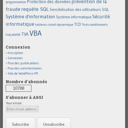
prévention de la
Protection des données
programmation
requête SQL
fraude
Sensibilisation des utilisateurs
SQL
Système d'information
Sécurité
Système informatique
informatique
TCD
tableau croisé dynamique
Tests conditionnels
VBA
TVA
traçabilité
Connexion
Inscription
Connexion
Flux des publications
Flux des commentaires
Site de WordPress-FR
Nombre d'abonnés
10788
S'abonner à A&SI
Your email: