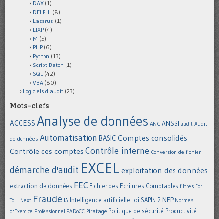
DAX
(1)
DELPHI
(8)
Lazarus
(1)
LIXP
(4)
M
(5)
PHP
(6)
Python
(13)
Script Batch
(1)
SQL
(42)
VBA
(80)
Logiciels d'audit
(23)
Mots-clefs
Analyse de données
ACCESS
ANSSI
Audit
ANC
audit
Automatisation
Comptes consolidés
BASIC
de données
Contrôle interne
Contrôle des comptes
Conversion de fichier
EXCEL
démarche d'audit
exploitation des données
FEC
extraction de données
Fichier des Ecritures Comptables
filtres
For...
Fraude
Intelligence artificielle
NEP
IA
Loi SAPIN 2
To... Next
Normes
Politique de sécurité
Piratage
Productivité
d'Exercice Professionnel
PADoCC