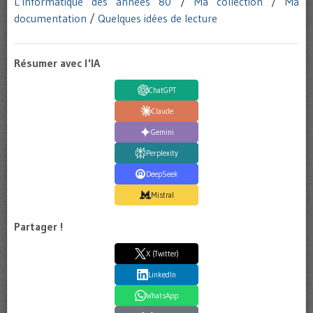
L’informatique des années 80
/
Ma collection
/
Ma
documentation
/
Quelques idées de lecture
Résumer avec l'IA
ChatGPT
Claude
Gemini
Perplexity
DeepSeek
Mistral
Partager !
X (Twitter)
LinkedIn
WhatsApp