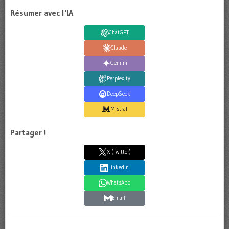
Résumer avec l'IA
ChatGPT
Claude
Gemini
Perplexity
DeepSeek
Mistral
Partager !
X (Twitter)
LinkedIn
WhatsApp
Email