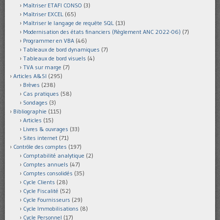
Maîtriser ETAFI CONSO
(3)
Maîtriser EXCEL
(65)
Maîtriser le langage de requête SQL
(13)
Modernisation des états financiers (Règlement ANC 2022-06)
(7)
Programmer en VBA
(46)
Tableaux de bord dynamiques
(7)
Tableaux de bord visuels
(4)
TVA sur marge
(7)
Articles A&SI
(295)
Brèves
(238)
Cas pratiques
(58)
Sondages
(3)
Bibliographie
(115)
Articles
(15)
Livres & ouvrages
(33)
Sites internet
(71)
Contrôle des comptes
(197)
Comptabilité analytique
(2)
Comptes annuels
(47)
Comptes consolidés
(35)
Cycle Clients
(28)
Cycle Fiscalité
(52)
Cycle Fournisseurs
(29)
Cycle Immobilisations
(8)
Cycle Personnel
(17)