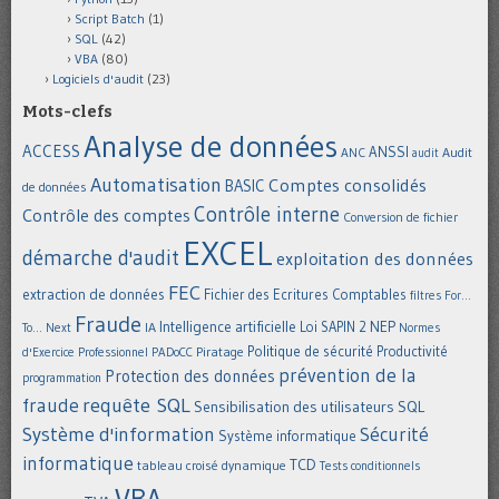
Script Batch
(1)
SQL
(42)
VBA
(80)
Logiciels d'audit
(23)
Mots-clefs
Analyse de données
ACCESS
ANSSI
Audit
ANC
audit
Automatisation
Comptes consolidés
BASIC
de données
Contrôle interne
Contrôle des comptes
Conversion de fichier
EXCEL
démarche d'audit
exploitation des données
FEC
extraction de données
Fichier des Ecritures Comptables
filtres
For...
Fraude
Intelligence artificielle
NEP
IA
Loi SAPIN 2
To... Next
Normes
Politique de sécurité
Piratage
Productivité
d'Exercice Professionnel
PADoCC
prévention de la
Protection des données
programmation
requête SQL
fraude
Sensibilisation des utilisateurs
SQL
Système d'information
Sécurité
Système informatique
informatique
TCD
tableau croisé dynamique
Tests conditionnels
VBA