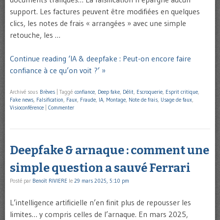
support. Les factures peuvent être modifiées en quelques
clics, les notes de frais « arrangées » avec une simple
retouche, les …
Continue reading ‘IA & deepfake : Peut-on encore faire
confiance à ce qu’on voit ?’ »
Archivé sous
Brèves
|
Taggé
confiance
,
Deep fake
,
Délit
,
Escroquerie
,
Esprit critique
,
Fake news
,
Falsification
,
Faux
,
Fraude
,
IA
,
Montage
,
Note de frais
,
Usage de faux
,
Visioconférence
|
Commenter
Deepfake & arnaque : comment une
simple question a sauvé Ferrari
Posté par
Benoît RIVIERE
le
29 mars 2025, 5:10 pm
L’intelligence artificielle n’en finit plus de repousser les
limites… y compris celles de l’arnaque. En mars 2025,