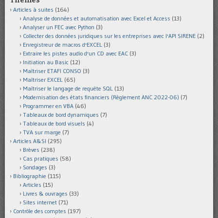
Thèmes
Articles à suites
(164)
Analyse de données et automatisation avec Excel et Access
(13)
Analyser un FEC avec Python
(3)
Collecter des données juridiques sur les entreprises avec l'API SIRENE
(2)
Enregistreur de macros d'EXCEL
(3)
Extraire les pistes audio d'un CD avec EAC
(3)
Initiation au Basic
(12)
Maîtriser ETAFI CONSO
(3)
Maîtriser EXCEL
(65)
Maîtriser le langage de requête SQL
(13)
Modernisation des états financiers (Règlement ANC 2022-06)
(7)
Programmer en VBA
(46)
Tableaux de bord dynamiques
(7)
Tableaux de bord visuels
(4)
TVA sur marge
(7)
Articles A&SI
(295)
Brèves
(238)
Cas pratiques
(58)
Sondages
(3)
Bibliographie
(115)
Articles
(15)
Livres & ouvrages
(33)
Sites internet
(71)
Contrôle des comptes
(197)