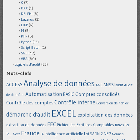
C
(7)
DAX
(1)
DELPHI
(8)
Lazarus
(1)
LIXP
(4)
M
(5)
PHP
(6)
Python
(13)
Script Batch
(1)
SQL
(42)
VBA
(80)
Logiciels d'audit
(23)
Mots-clefs
Analyse de données
ACCESS
ANSSI
Audit
ANC
audit
Automatisation
Comptes consolidés
BASIC
de données
Contrôle interne
Contrôle des comptes
Conversion de fichier
EXCEL
démarche d'audit
exploitation des données
FEC
extraction de données
Fichier des Ecritures Comptables
filtres
For...
Fraude
Intelligence artificielle
NEP
IA
Loi SAPIN 2
To... Next
Normes