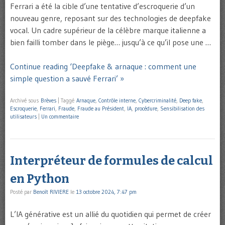
Ferrari a été la cible d’une tentative d’escroquerie d’un
nouveau genre, reposant sur des technologies de deepfake
vocal. Un cadre supérieur de la célèbre marque italienne a
bien failli tomber dans le piège… jusqu’à ce qu’il pose une …
Continue reading ‘Deepfake & arnaque : comment une
simple question a sauvé Ferrari’ »
Archivé sous
Brèves
|
Taggé
Arnaque
,
Contrôle interne
,
Cybercriminalité
,
Deep fake
,
Escroquerie
,
Ferrari
,
Fraude
,
Fraude au Président
,
IA
,
procédure
,
Sensibilisation des
utilisateurs
|
Un commentaire
Interpréteur de formules de calcul
en Python
Posté par
Benoît RIVIERE
le
13 octobre 2024, 7:47 pm
L’IA générative est un allié du quotidien qui permet de créer