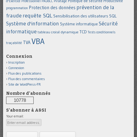
Politique de sécurité
Piratage
Productivité
d'Exercice Professionnel
PADoCC
prévention de la
Protection des données
programmation
requête SQL
fraude
Sensibilisation des utilisateurs
SQL
Système d'information
Sécurité
Système informatique
informatique
TCD
tableau croisé dynamique
Tests conditionnels
VBA
TVA
traçabilité
Connexion
Inscription
Connexion
Flux des publications
Flux des commentaires
Site de WordPress-FR
Nombre d'abonnés
10778
S'abonner à A&SI
Your email: