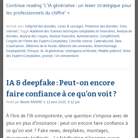
Continue reading ‘L’IA générative : un levier stratégique pour
les professionnels du chiffre’ »
Archivé sous
Intégrité des données
,
Livres & ouvrages
,
Protection des données
,
Sites
internet
|
Taggé
Académie des Sciences techniques comptables et financières
,
Analyse de
données
,
Analyse des risques
,
Analyse financière
,
Automatisation
,
Compétitivité
,
Congrès de l'Ordre des Experts-Comptables
,
Contrôle interne
,
Cybersécurité
,
Data-
visualisation
,
Détection de la fraude
,
détection des anomalies
,
échantillonnage
,
Employabilité
,
Ethique
,
IA
,
IA générative
,
Intelligence artificielle
,
Modèle prédictif
,
Ordre
des Experts-Comptables
,
prompt
|
Un commentaire
IA & deepfake : Peut-on encore
faire confiance à ce qu’on voit ?
Posté par
Benoît RIVIERE
le
11 avril 2025, 9:12 pm
À l’ère de l’IA omnipotente, une question s’impose avec de
plus en plus d’insistance : peut-on encore faire confiance à
ce qu’on voit ? Fake news, deepfakes, montages,
documents trafiqués… La falsification n’épargne aucun