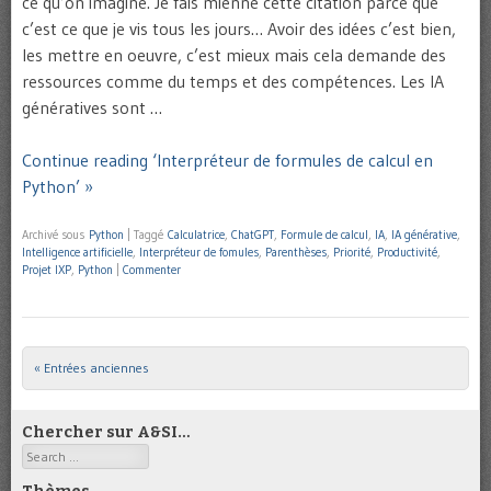
ce qu’on imagine. Je fais mienne cette citation parce que
c’est ce que je vis tous les jours… Avoir des idées c’est bien,
les mettre en oeuvre, c’est mieux mais cela demande des
ressources comme du temps et des compétences. Les IA
génératives sont …
Continue reading ‘Interpréteur de formules de calcul en
Python’ »
Archivé sous
Python
|
Taggé
Calculatrice
,
ChatGPT
,
Formule de calcul
,
IA
,
IA générative
,
Intelligence artificielle
,
Interpréteur de fomules
,
Parenthèses
,
Priorité
,
Productivité
,
Projet IXP
,
Python
|
Commenter
« Entrées anciennes
Post navigation
Chercher sur A&SI…
Search