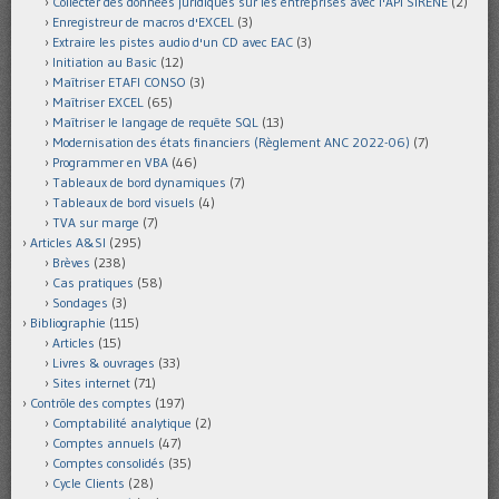
Collecter des données juridiques sur les entreprises avec l'API SIRENE
(2)
Enregistreur de macros d'EXCEL
(3)
Extraire les pistes audio d'un CD avec EAC
(3)
Initiation au Basic
(12)
Maîtriser ETAFI CONSO
(3)
Maîtriser EXCEL
(65)
Maîtriser le langage de requête SQL
(13)
Modernisation des états financiers (Règlement ANC 2022-06)
(7)
Programmer en VBA
(46)
Tableaux de bord dynamiques
(7)
Tableaux de bord visuels
(4)
TVA sur marge
(7)
Articles A&SI
(295)
Brèves
(238)
Cas pratiques
(58)
Sondages
(3)
Bibliographie
(115)
Articles
(15)
Livres & ouvrages
(33)
Sites internet
(71)
Contrôle des comptes
(197)
Comptabilité analytique
(2)
Comptes annuels
(47)
Comptes consolidés
(35)
Cycle Clients
(28)