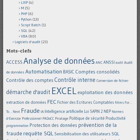
LIXP
(4)
M
(5)
PHP
(6)
Python
(13)
Script Batch
(1)
SQL
(42)
VBA
(80)
Logiciels d'audit
(23)
Mots-clefs
Analyse de données
ACCESS
ANSSI
Audit
ANC
audit
Automatisation
Comptes consolidés
BASIC
de données
Contrôle interne
Contrôle des comptes
Conversion de fichier
EXCEL
démarche d'audit
exploitation des données
FEC
extraction de données
Fichier des Ecritures Comptables
filtres
For...
Fraude
Intelligence artificielle
NEP
IA
Loi SAPIN 2
To... Next
Normes
Politique de sécurité
Piratage
Productivité
d'Exercice Professionnel
PADoCC
prévention de la
Protection des données
programmation
requête SQL
fraude
Sensibilisation des utilisateurs
SQL